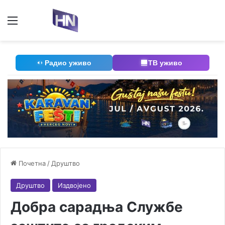
Мени
П
Радио уживо
ТВ уживо
Почетна
/
Друштво
Друштво
Издвојено
Добра сарадња Службе