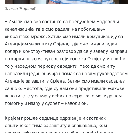
Златко Ћировић
– Имали смо већ састанке са предузећем Водовод и
канализација, гдје смо радили на побољшању
хидрантске мреже. Затим смо имали комуникацију са
Агенцијом за заштиту Орјена, гдје смо имали један
добар и конструктиван разговор да се у залеђу направи
пожарни појас уз путеве који воде ка Оријену, и они ће
то у наредном периоду одрадити, тако да смо и ту
направили један значајан помак са новим руководством
Агенције за заштиту Орјена. Затим смо имали сарадњу
са д.о.о. Чистоћа, гдје су нам они представили њихове
капацитете у случају већих пожара, како могу да нам
помогну и изађу у сусрет – наводи он.
Крајем прошле седмице одржан је и састанак
општинског тима за заштиту и спашавање, ком
присуствују сви релевантни субјекти који ће дати