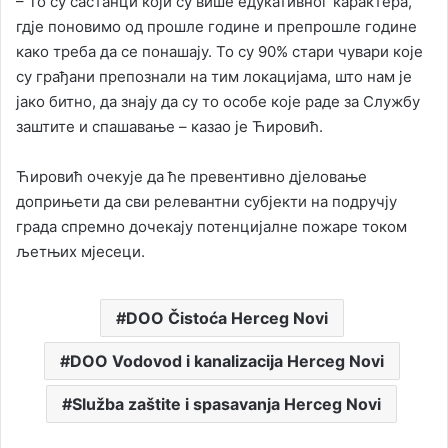
– То су састанци који су више едукативног карактера,
гдје поновимо од прошле године и препрошле године
како треба да се понашају. То су 90% стари чувари које
су грађани препознали на тим локацијама, што нам је
јако битно, да знају да су то особе које раде за Службу
заштите и спашавање – казао је Ћировић.
Ћировић очекује да ће превентивно дјеловање
доприњети да сви релевантни субјекти на подручју
града спремно дочекају потенцијалне пожаре током
љетњих мјесеци.
DOO Čistoća Herceg Novi
DOO Vodovod i kanalizacija Herceg Novi
Služba zaštite i spasavanja Herceg Novi