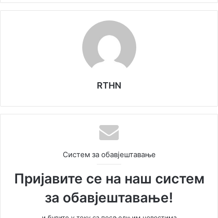
RTHN
Систем за обавјештавање
Пријавите се на наш систем
за обавјештавање!
и будите у току са посљедњим новостима