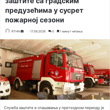
заштите са градским
предузећима у сусрет
пожарној сезони
RTHN
S
17.06.2026
0
1 минут читања
e
n
d
a
n
e
m
a
i
l
Служба заштите и спашавања у претходном периоду је