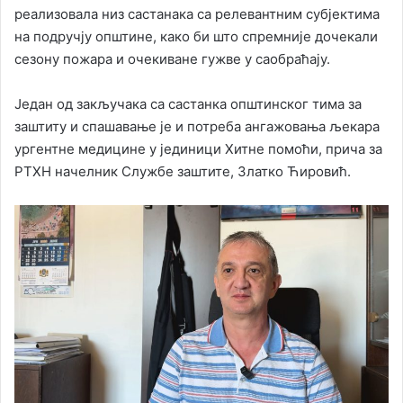
реализовала низ састанака са релевантним субјектима
на подручју општине, како би што спремније дочекали
сезону пожара и очекиване гужве у саобраћају.
Један од закључака са састанка општинског тима за
заштиту и спашавање је и потреба ангажовања љекара
ургентне медицине у јединици Хитне помоћи, прича за
РТХН начелник Службе заштите, Златко Ћировић.