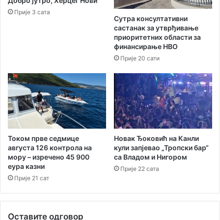
Добро јутро, Херцег Нови
к
а
Прије 3 сата
т
д
Сутра консултативни
о
у
састанак за утврђивање
р
ж
приоритетних области за
а
ш
финансирање НВО
е
Прије 20 сати
т
а
л
и
ш
т
а
Током прве седмице
Новак Ђоковић на Канли
о
августа 126 контрола на
кули запјевао „Тропски бар“
д
мору – изречено 45 900
са Владом и Нигором
И
еура казни
Прије 22 сата
г
Прије 21 сат
а
л
а
д
Оставите одговор