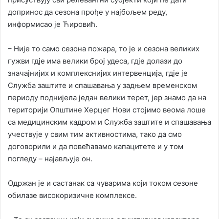
допринос да сезона прође у најбољем реду,
информисао је Ћировић.
– Није то само сезона пожара, то је и сезона великих
гужви гдје има велики број удеса, гдје долази до
значајнијих и комплекснијих интервенција, гдје је
Служба заштите и спашавања у задњем временском
периоду поднијела један велики терет, јер знамо да на
територији Општине Херцег Нови стојимо веома лоше
са медицинским кадром и Служба заштите и спашавања
учествује у свим тим активностима, тако да смо
договорили и да повећавамо капацитете и у том
погледу – најављује он.
Одржан је и састанак са чуварима који током сезоне
обилазе високоризичне комплексе.