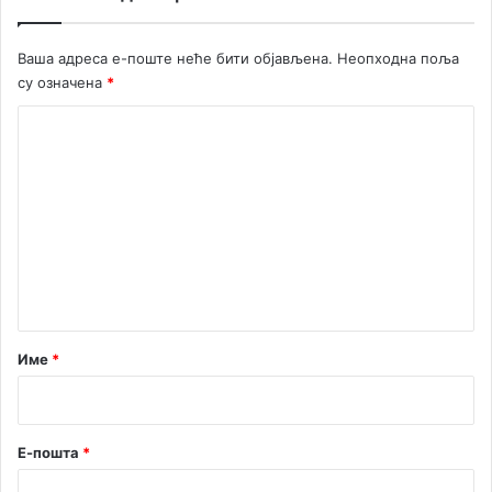
о
М
е
Ваша адреса е-поште неће бити објављена.
Неопходна поља
љ
су означена
*
и
н
К
а
о
м
е
н
т
а
р
Име
*
*
Е-пошта
*