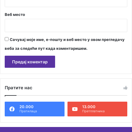
Веб место
Сачувај моје име, е-пошту и веб место у овом прегледачу
веба за следећи пут када коментаришем.
А
л
Пратите нас
т
е
20.000
13.000
р
Пратилаца
Претплатника
н
а