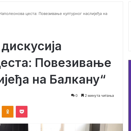
Наполеонова цеста: Повезивање културног наслијеђа на
дискусија
цеста: Повезивање
ијеђа на Балкану“
0
2 минута читања
ontakte
Odnoklassniki
Pocket