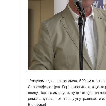
-Рачунамо да је направљено 500 км цести и
Словеније до Црне Горе схватити како је т
слику. Нацрта има пуно, пуно тога је под а
римске путеве, поготово у унутрашњости или 
Беламарић.