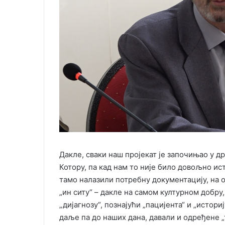
Дакле, сваки наш пројекат је започињао у д
Котору, па кад нам то није било довољно ист
тамо налазили потребну документацију, на 
„ин ситу“ – дакле на самом културном добру
„дијагнозу“, познајући „пацијента“ и „истор
даље па до наших дана, давали и одређене 