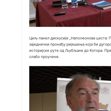
Циљ панел дискусије „Наполеонова цеста: П
заједнички пронађу ријешења која би дугор
историјске руте од Љубљане до Котора. Пр
слабо проучене.