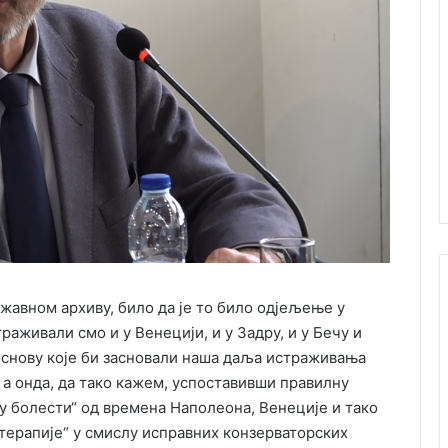
ржавном архиву, било да је то било одјељење у
раживали смо и у Венецији, и у Задру, и у Бечу и
основу које би засновали наша даља истраживања
, а онда, да тако кажем, успоставивши правилну
ију болести“ од времена Наполеона, Венеције и тако
„терапије“ у смислу исправних конзерваторских