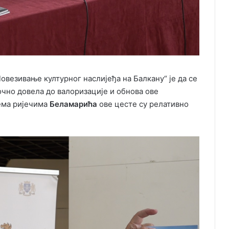
овезивање културног наслијеђа на Балкану“ је да се
очно довела до валоризације и обнова ове
ема ријечима
Беламарића
ове цесте су релативно