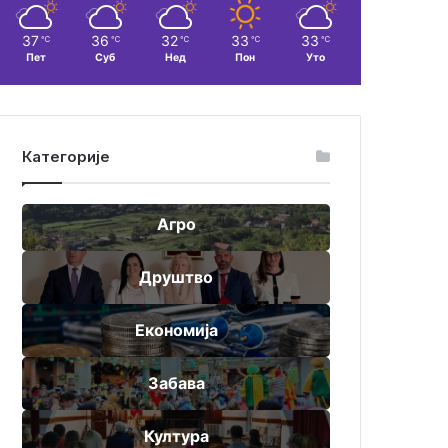
37
36
32
33
33
℃
℃
℃
℃
℃
Пет
Суб
Нед
Пон
Уто
Категорије
Агро
Друштво
Економија
Забава
Култура