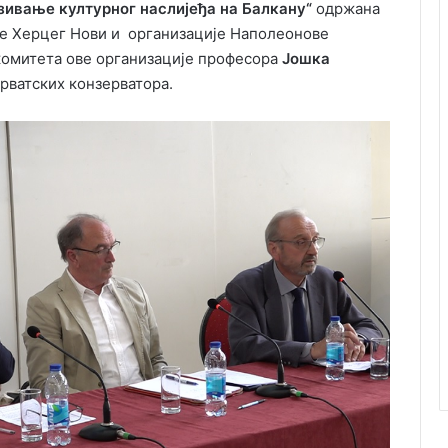
зивање културног наслијеђа на Балкану“
одржана
не Херцег Нови и организације Наполеонове
 комитета ове организације професора
Јошка
 хрватских конзерватора.