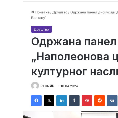
Почетна
/
Друштво
/
Одржана панел дискусија „
Балкану“
Друштво
Одржана панел 
„Наполеонова 
културног насл
RTHN
S
10.04.2024
e
Facebook
X
LinkedIn
Tumblr
Pinterest
Reddit
VK
n
d
a
n