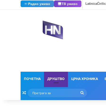
Радио уживо
ТВ уживо
Latinica
Ćirili
ПОЧЕТНА
ДРУШТВО
ЦРНА ХРОНИКА
Насумични текстови
Претрага
за