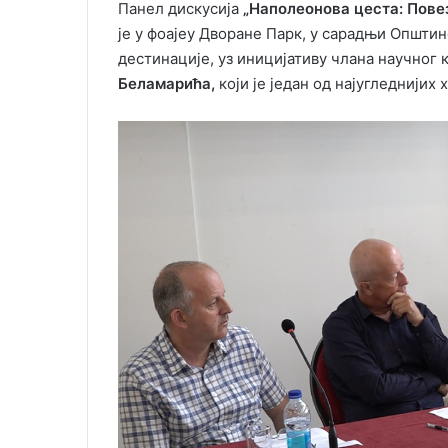
Панел дискусија
„Наполеонова цеста: Пове
је у фоајеу Дворане Парк, у сарадњи Општи
дестинације, уз иницијативу члана научног
Беламарића,
који је један од најугледнијих