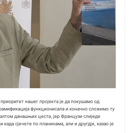
 приоритет нашег пројекта је да покушамо од
а рамификација функционисала и коначно сложимо ту
сфалтом данашњих цеста, јер Французи слиједе
када сјечете по планинама, али и другдје, казао је