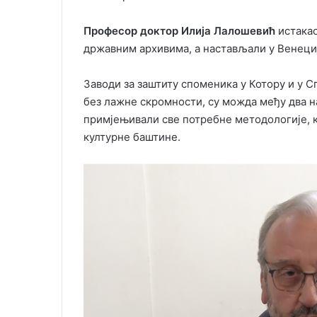
Професор доктор Илија Лалошевић
истакао
државним архивима, а настављали у Венециј
Заводи за заштиту споменика у Котору и у 
без лажне скромности, су можда међу два на
примјењивали све потребне методологије, к
културне баштине.