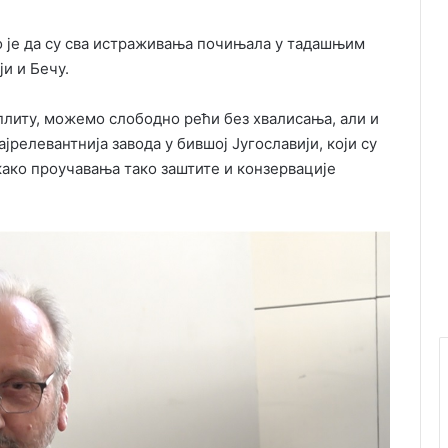
 је да су сва истраживања почињала у тадашњим
и и Бечу.
Сплиту, можемо слободно рећи без хвалисања, али и
јрелевантнија завода у бившој Југославији, који су
ако проучавања тако заштите и конзервације