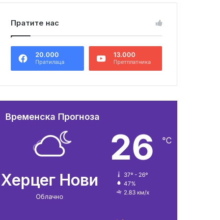
Пратите нас
20.000
13.000
Пратилаца
Претплатника
Временска Прогноза
26
℃
Херцег Нови
37º - 26º
47%
2.83 км/х
Облачно