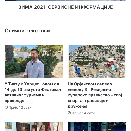
ЗИМА 2021: СЕРВИСНЕ ИНФОРМАЦИЈЕ
Слични текстови
У Тивту и Херцег Новом од
На Орјенском седлу у
14. до 16. августа Фестивал
нед‌ељу XII Ревијално
активног туризма и
бућарско првенство – спој
привреде
спорта, традиције и
дружења
Прије 12 сати
Прије 14 сати