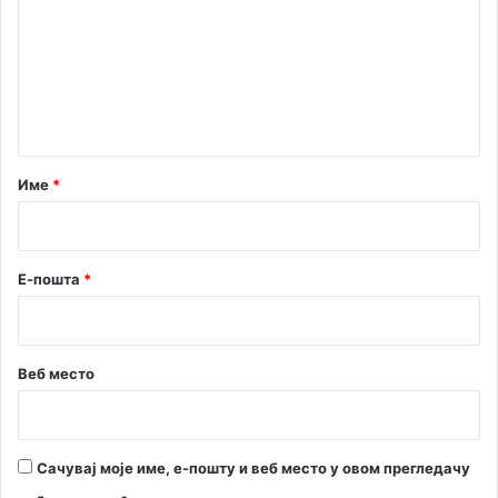
м
е
н
т
а
р
Име
*
*
Е-пошта
*
Веб место
Сачувај моје име, е-пошту и веб место у овом прегледачу