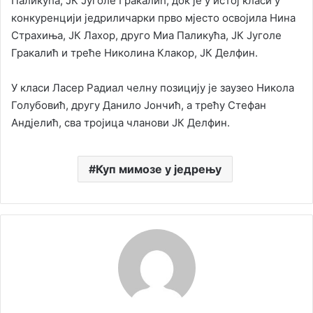
Паликућа, ЈК Југоле Гракалић, док је у истој класи у
конкуренцији једриличарки прво мјесто освојила Нина
Страхиња, ЈК Лахор, друго Миа Паликућа, ЈК Југоле
Гракалић и треће Николина Клакор, ЈК Делфин.
У класи Ласер Радиал челну позицију је заузео Никола
Голубовић, другу Данило Јончић, а трећу Стефан
Андјелић, сва тројица чланови ЈК Делфин.
Куп мимозе у једрењу