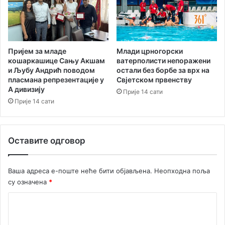
Пријем за младе
Млади црногорски
кошаркашице Сању Акшам
ватерполисти непоражени
и Љубу Андрић поводом
остали без борбе за врх на
пласмана репрезентације у
Свјетском првенству
А дивизију
Прије 14 сати
Прије 14 сати
Оставите одговор
Ваша адреса е-поште неће бити објављена.
Неопходна поља
су означена
*
К
о