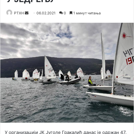
Send
РТХН
06.02.2021
0
1 минут читања
an
email
У организацији ЈК Југоле Гракалић данас је одржан 47.