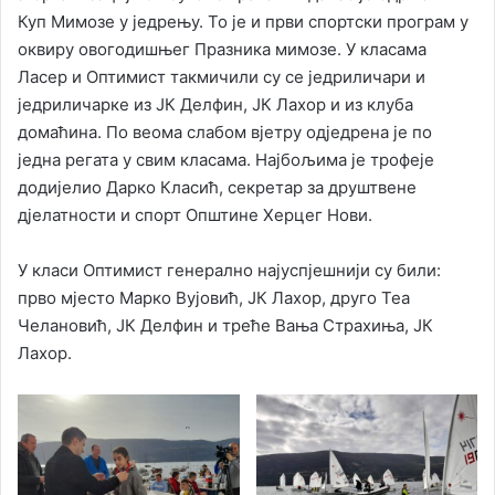
Куп Мимозе у једрењу. То је и први спортски програм у
оквиру овогодишњег Празника мимозе. У класама
Ласер и Оптимист такмичили су се једриличари и
једриличарке из ЈК Делфин, ЈК Лахор и из клуба
домаћина. По веома слабом вјетру одједрена је по
једна регата у свим класама. Најбољима је трофеје
додијелио Дарко Класић, секретар за друштвене
дјелатности и спорт Општине Херцег Нови.
У класи Оптимист генерално најуспјешнији су били:
прво мјесто Марко Вујовић, ЈК Лахор, друго Теа
Челановић, ЈК Делфин и треће Вања Страхиња, ЈК
Лахор.