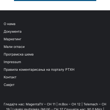
О нама
Документа
Маркетинг
Мали огласи
Програмска шема
Impressum
Правила коментарисања на порталу РТХН
Контакт
Савјет
Гледајте нас: MagentaTV – CH 11 | m:Box – CH 12 | Telemach – CH
19 | Lokalni multipleks (MUX) - CH 37 Слушајте нас: 90,0 MHz |