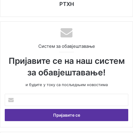
РТХН
Систем за обавјештавање
Пријавите се на наш систем
за обавјештавање!
и будите у току са посљедњим новостима
Унесите
Вашу
емаил
адресу