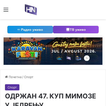
Мени
П
Радио уживо
ТВ уживо
Почетна
/
Спорт
Спорт
ОДРЖАН 47. КУП МИМОЗЕ
У ЈЕДРЕЊУ