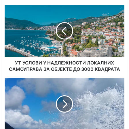
УТ
УСЛОВИ
У
НАДЛЕЖНОСТИ
ЛОКАЛНИХ
САМОУПРАВА
ЗА
ОБЈЕКТЕ
ДО
3000
УТ УСЛОВИ У НАДЛЕЖНОСТИ ЛОКАЛНИХ
КВАДРАТА
САМОУПРАВА ЗА ОБЈЕКТЕ ДО 3000 КВАДРАТА
ЗИМА
2021:
СЕРВИСНЕ
ИНФОРМАЦИЈЕ