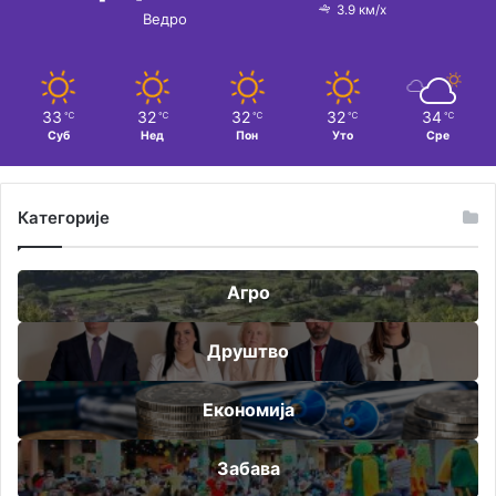
3.9 км/х
Ведро
33
32
32
32
34
℃
℃
℃
℃
℃
Суб
Нед
Пон
Уто
Сре
Категорије
Агро
Друштво
Економија
Забава