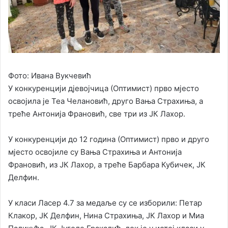
Фото: Ивана Вукчевић
У конкуренцији дјевојчица (Оптимист) прво мјесто
освојила је Теа Челановић, друго Вања Страхиња, а
треће Антонија Франовић, све три из ЈК Лахор.
У конкуренцији до 12 година (Оптимист) прво и друго
мјесто освојиле су Вања Страхиња и Антонија
Франовић, из ЈК Лахор, а треће Барбара Кубичек, ЈК
Делфин.
У класи Ласер 4.7 за медаље су се изборили: Петар
Клакор, ЈК Делфин, Нина Страхиња, ЈК Лахор и Миа