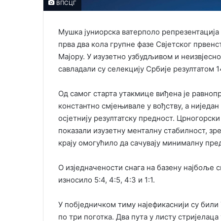
ВПСЦГ
Мушка јуниорска ватерполо репрезентација
прва два кола групне фазе Свјетског првенс
Мајору. У изузетно узбудљивом и неизвјесн
савладали су селекцију Србије резултатом 1
Од самог старта утакмице виђена је равнопр
константно смјењивале у вођству, а ниједан
осјетнију резултатску предност. Црногорск
показали изузетну менталну стабилност, зре
крају омогућило да сачувају минималну пре
О изједначености снага на базену најбоље с
износило 5:4, 4:5, 4:3 и 1:1.
У побједничком тиму најефикаснији су били 
по три поготка. Два пута у листу стријелаца