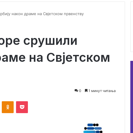
рбију након драме на Свјетском првенству
Горе срушили
раме на Свјетском
0
1 минут читања
ontakte
Odnoklassniki
Pocket