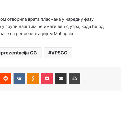
ом отворила врата пласмана у наредну фазу
у групи наш тим ће имати већ сјутра, када ће од
наге са репрезентацијом Мађарске.
eprezentacija CG
VPSCG
Reddit
VKontakte
Odnoklassniki
Pocket
Подијели путем емаила
Штампај