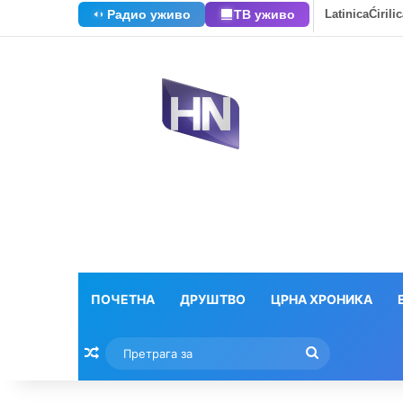
Радио уживо
ТВ уживо
Latinica
Ćirili
ПОЧЕТНА
ДРУШТВО
ЦРНА ХРОНИКА
Насумични текстови
Претрага
за