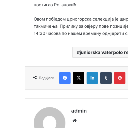
постигао Рогановић.
Овом побједом црногорска селекција је шир
такмичења. Прилику за овјеру прве позиције 
14:30 часова по нашем времену одмјерити с
juniorska vaterpolo r
Facebook
X
LinkedIn
Tumblr
Pinterest
Подијели
admin
We
bsi