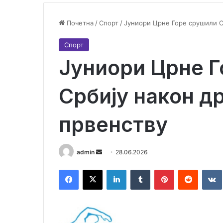
Почетна
/
Спорт
/
Јуниори Црне Горе срушили С
Спорт
Јуниори Црне 
Србију након д
првенству
admin
S
28.06.2026
e
Facebook
X
LinkedIn
Tumblr
Pinterest
Reddit
VK
n
d
a
n