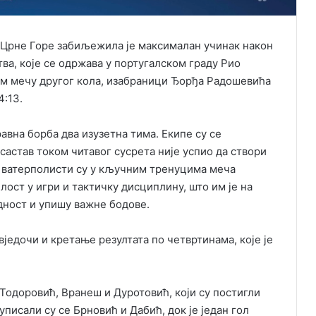
 Црне Горе забиљежила је максималан учинак након
тва, које се одржава у португалском граду Рио
ом мечу другог кола, изабраници Ђорђа Радошевића
4:13.
авна борба два изузетна тима. Екипе су се
 састав током читавог сусрета није успио да створи
и ватерполисти су у кључним тренуцима меча
лост у игри и тактичку дисциплину, што им је на
дност и упишу важне бодове.
вједочи и кретање резултата по четвртинама, које је
Тодоровић, Вранеш и Дуротовић, који су постигли
 уписали су се Брновић и Дабић, док је један гол