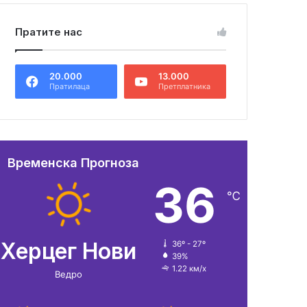
Пратите нас
20.000
13.000
Пратилаца
Претплатника
Временска Прогноза
36
℃
Херцег Нови
36º - 27º
39%
1.22 км/х
Ведро