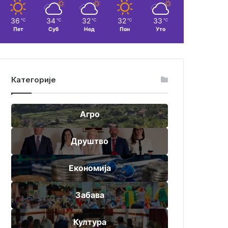
36
34
32
32
33
℃
℃
℃
℃
℃
Пет
Суб
Нед
Пон
Уто
Категорије
Агро
Друштво
Економија
Забава
Култура