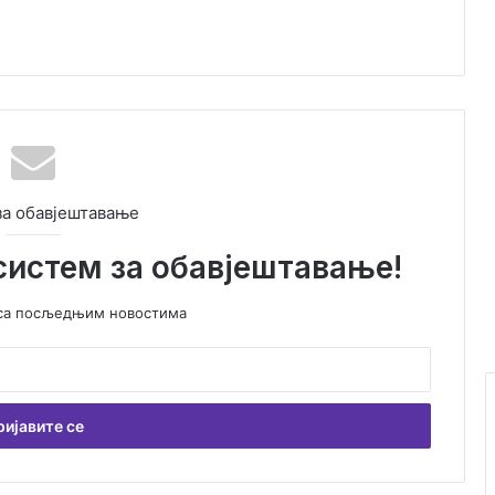
за обавјештавање
систем за обавјештавање!
у са посљедњим новостима