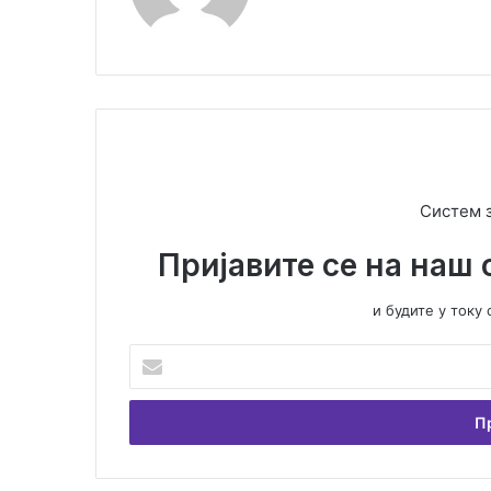
te
Систем 
Пријавите се на наш 
и будите у ток
У
н
е
с
и
т