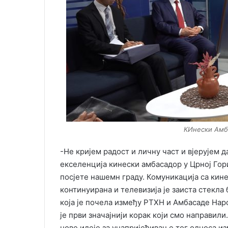
КИнески Амб
-Не кријем радост и личну част и вјерујем д
екселенција кинески амбасадор у Црној Гор
посјете нашемн граду. Комуникација са кин
континуирана и телевизија је заиста стекла
која је почела између РТХН и Амбасаде Нар
је први значајнији корак који смо направили
нове идеје за унапријеђивање тог односа и