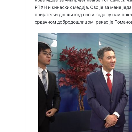
РТХН и кинеских медија. Ово је за мене јед
пријатељи дошли код нас и када су нам пок
срдачном добродошлицом, рекао је Томано