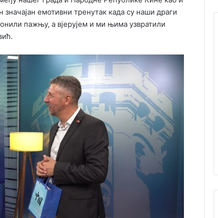
ан значајан емотивни тренутак када су наши драги
лонили пажњу, а вјерујем и ми њима узвратили
вић.