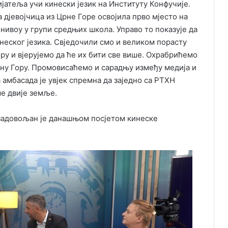
јатеља учи кинески језик на Институту Конфучије.
а дјевојчица из Црне Горе освојила прво мјесто на
нивоу у групи средњих школа. Управо то показује да
неског језика. Свједочили смо и великом порасту
ору и вјерујемо да ће их бити све више. Охрабрићемо
рну Гору. Промовисаћемо и сарадњу између медија и
амбасада је увјек спремна да заједно са РТХН
ше двије земље.
задовољан је данашњом посјетом кинеске