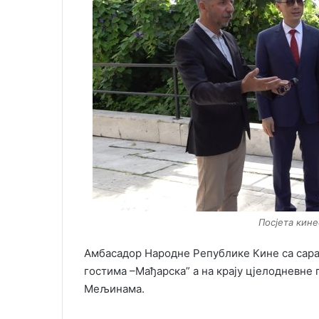
Посјета кин
Амбасадор Народне Републике Кине са сара
гостима –Мађарска” а на крају цјелодневне
Мељинама.