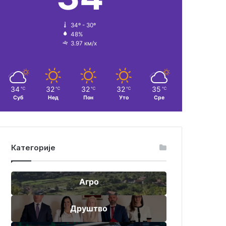
34º - 30º
48%
3.97 км/х
34
32
32
32
35
℃
℃
℃
℃
℃
Суб
Нед
Пон
Уто
Сре
Категорије
Агро
Друштво