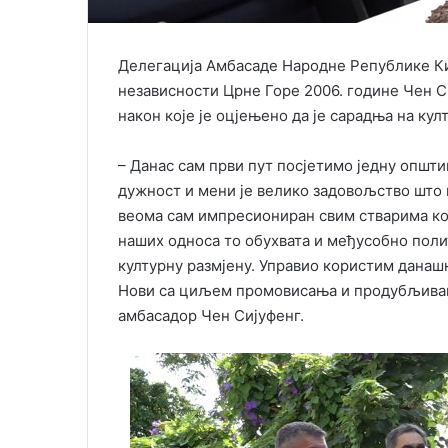
Делегација Амбасаде Народне Републике Ки
независности Црне Горе 2006. године Чен С
након које је оцјењено да је сарадња на ку
– Данас сам први пут посјетимо једну општи
дужност и мени је велико задовољство што
веома сам импресиониран свим стварима кој
наших односа то обухвата и међусобно поли
културну размјену. Управио користим дана
Нови са циљем промовисања и продубљивања
амбасадор Чен Сијуфенг.