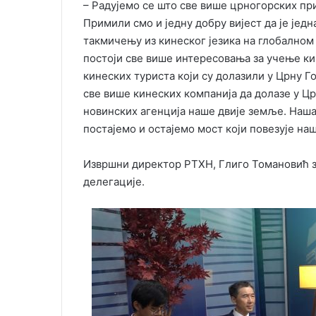
– Радујемо се што све више црногорских при
Примили смо и једну добру вијест да је једн
такмичењу из кинеског језика на глобалном 
постоји све више интересовања за учење ки
кинеских туриста који су долазили у Црну Г
све више кинеских компанија да долазе у Ц
новинских агенција наше двије земље. Наша 
постајемо и остајемо мост који повезује на
Извршни директор РТХН, Глиго Томановић 
делегације.