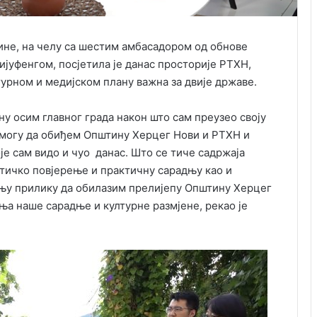
не, на челу са шестим амбасадором од обнове
ијуфенгом, посјетила је данас просторије РТХН,
лтурном и медијском плану важна за двије државе.
ну осим главног града након што сам преузео своју
 могу да обиђем Општину Херцег Нови и РТХН и
е сам видо и чуо данас. Што се тиче садржаја
тичко повјерење и практичну сарадњу као и
шњу прилику да обилазим прелијепу Општину Херцег
 наше сарадње и културне размјене, рекао је