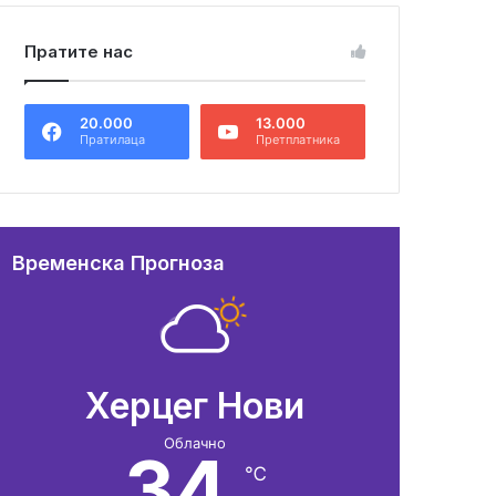
Пратите нас
20.000
13.000
Пратилаца
Претплатника
Временска Прогноза
Херцег Нови
Облачно
34
℃