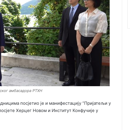
еског амбасадора РТХН
дницима посјетио је и манифестацију “Пријатељи у
 посјете Херцег Новом и Институт Конфучије у