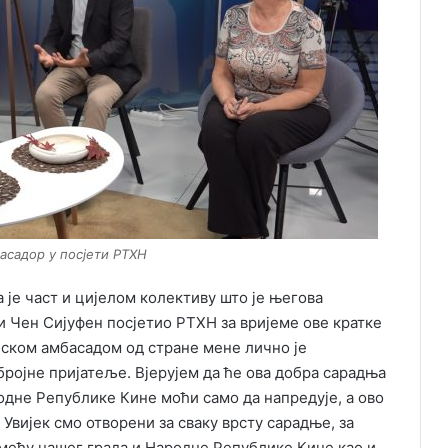
асадор у посјети РТХН
а је част и цијелом колективу што је његова
и Чен Сијуфен посјетио РТХН за вријеме ове кратке
еском амбасадом од стране мене лично је
 бројне пријатеље. Вјерујем да ће ова добра сарадња
одне Републике Кине моћи само да напредује, а ово
. Увијек смо отворени за сваку врсту сарадње, за
змеђу нашег града и Народне Републике Кине као и