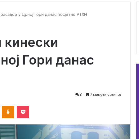
асадор у Црној Гори данас посјетио РТХН
 кинески
ној Гори данас
0
2 минута читања
ontakte
Odnoklassniki
Pocket