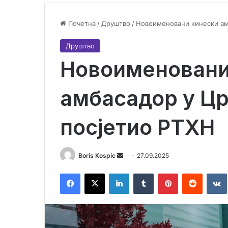
Почетна
/
Друштво
/
Новоименовани кинески амб
Друштво
Новоименовани
амбасадор у Цр
посјетио РТХН
Boris Kospic
S
27.09.2025
e
Facebook
X
LinkedIn
Tumblr
Pinterest
Reddit
VK
n
d
a
n