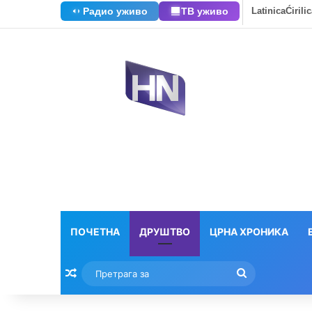
Радио уживо
ТВ уживо
Latinica
Ćirili
ПОЧЕТНА
ДРУШТВО
ЦРНА ХРОНИКА
Насумични текстови
Претрага
за