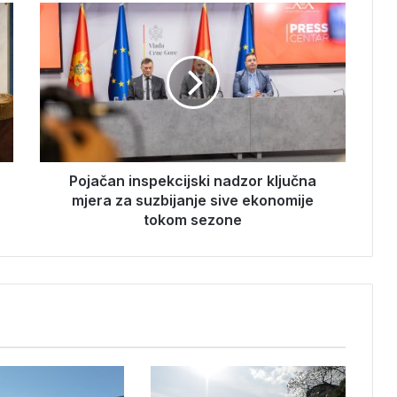
P
o
j
a
č
a
n
i
n
s
Pojačan inspekcijski nadzor ključna
p
mjera za suzbijanje sive ekonomije
e
tokom sezone
k
c
i
j
s
k
i
n
a