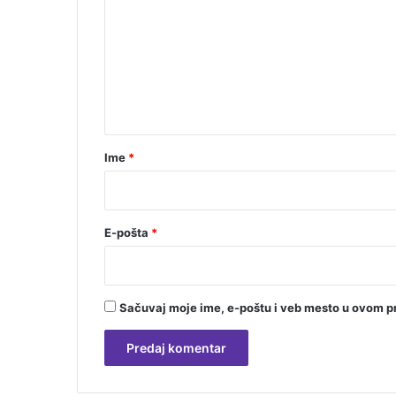
m
e
n
t
a
r
Ime
*
*
E-pošta
*
Sačuvaj moje ime, e-poštu i veb mesto u ovom p
A