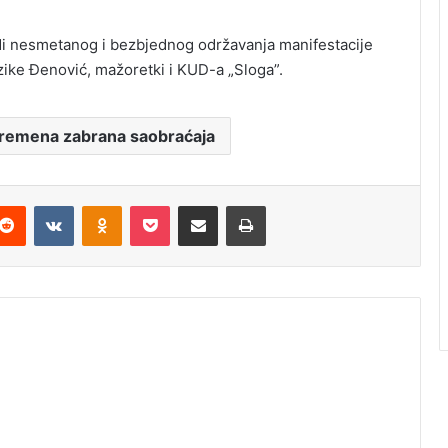
di nesmetanog i bezbjednog održavanja manifestacije
zike Đenović, mažoretki i KUD-a „Sloga”.
vremena zabrana saobraćaja
Reddit
VKontakte
Odnoklassniki
Pocket
Podijeli putem emaila
Štampaj