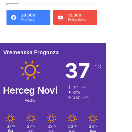
20.000
13.000
Pratilaca
Pretplatnika
Vremenska Prognoza
37
℃
Herceg Novi
37º - 27º
47%
0.87 km/h
Vedro
37
37
33
33
33
℃
℃
℃
℃
℃
Čet
Pet
Sub
Ned
Pon