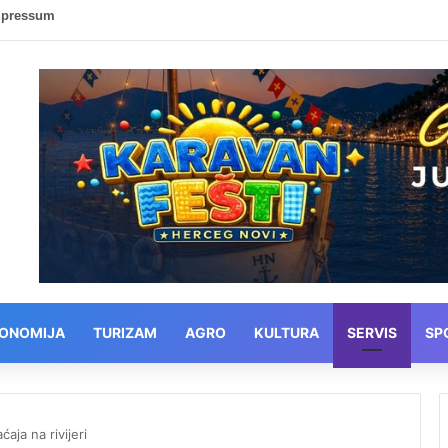
mpressum
ONOMIJA
TURIZAM
AGRO
KULTURA
SERVIS
SP
aja na rivijeri