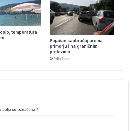
d
z
o
r
k
toplo, temperatura
l
eni
j
Pojačan saobraćaj prema
u
primorju i na graničnim
č
prelazima
n
Prije 1 dan
a
m
j
e
r
a
z
a
 polja su označena
*
s
u
z
b