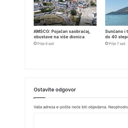
v
i
ć
u
u
AMSCG: Pojačan saobraćaj,
Sunčano i 
m
obustave na više dionica
do 40 step
a
Prije 6 sati
Prije 7 sati
n
a
s
t
i
r
u
S
Ostavite odgovor
a
v
i
Vaša adresa e-pošte neće biti objavljena.
Neophodna
n
a
K
o