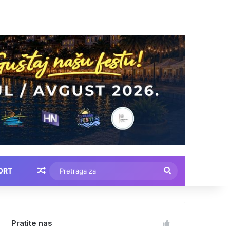
Nasumični tekstovi
Pretraga
ORT
za
Pratite nas