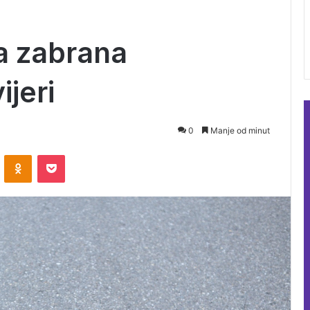
a zabrana
ijeri
0
Manje od minut
ontakte
Odnoklassniki
Pocket