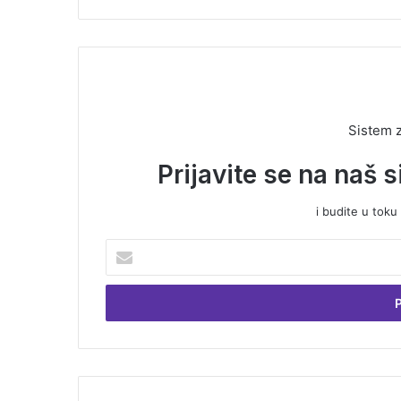
Sistem 
Prijavite se na naš 
i budite u toku
U
n
e
s
i
t
e
V
a