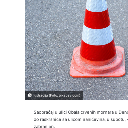
Ilustracija (Foto: pixabay.com)
Saobraćaj u ulici Obala crvenih mornara u Đen
do raskrsnice sa ulicom Banićevina, u subotu, 4
zabranjen.