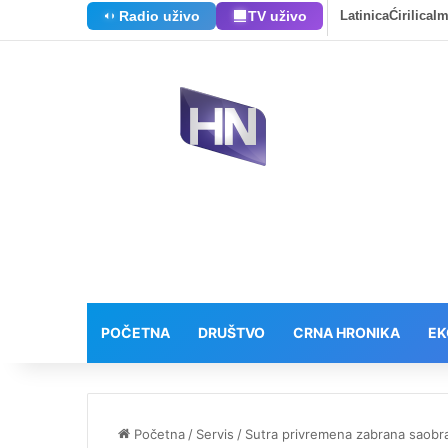
Radio uživo
TV uživo
Latinica
Ćirilica
I
POČETNA
DRUŠTVO
CRNA HRONIKA
EK
Početna
/
Servis
/
Sutra privremena zabrana saobrać