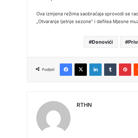
Ova izmjena režima saobraćaja sprovodi se ra
„Otvaranje ljetnje sezone” i defilea Mjesne mu
Đenovići
Pri
Facebook
X
LinkedIn
Tumblr
Pinterest
Podijeli
RTHN