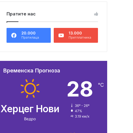
Пратите нас
20.000
13.000
Пратилаца
Претплатника
Временска Прогноза
28
℃
Херцег Нови
36º - 26º
47%
3.19 км/х
Ведро