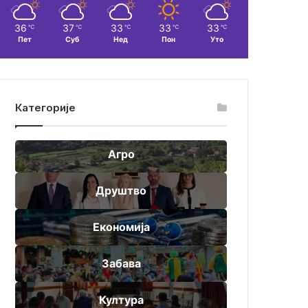
36
37
33
33
33
℃
℃
℃
℃
℃
Пет
Суб
Нед
Пон
Уто
Категорије
Агро
Друштво
Економија
Забава
Култура