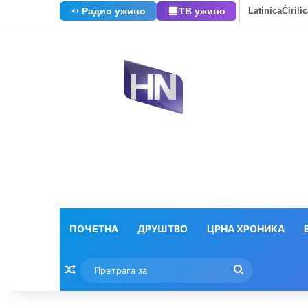
Радио уживо
ТВ уживо
Latinica
Ćirili
ПОЧЕТНА
ДРУШТВО
ЦРНА ХРОНИКА
Насумични текстови
Претрага
за