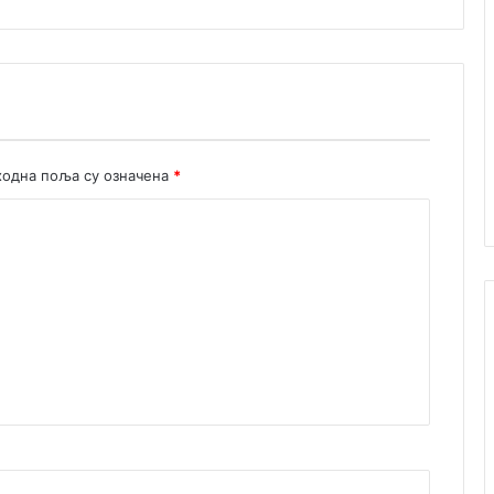
н
а
н
е
з
г
о
одна поља су означена
*
д
а