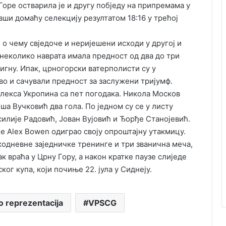
оре остварила је и другу побједу на припремама у
и домаћу селекцију резултатом 18:16 у трећој
 о чему свједоче и неријешени исходи у другој и
 неколико наврата имала предност од два до три
тигну. Ипак, црногорски ватерполисти су у
о и сачували предност за заслужени тријумф.
Алекса Укропина са пет погодака. Никола Москов
ша Вучковић два гола. По једном су се у листу
илије Радовић, Јован Вујовић и Ђорђе Станојевић.
к је Alex Bowen одиграо своју опроштајну утакмицу.
акодневне заједничке тренинге и три званична меча,
ак враћа у Црну Гору, а након кратке паузе слиједе
ог купа, који почиње 22. јула у Сиднеју.
o reprezentacija
VPSCG