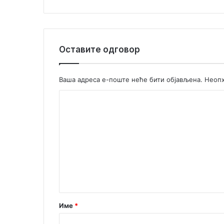
Оставите одговор
Ваша адреса е-поште неће бити објављена.
Неопх
К
о
м
е
н
т
а
р
Име
*
*