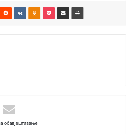
Reddit
VKontakte
Odnoklassniki
Pocket
Подијели путем емаила
Штампај
за обавјештавање