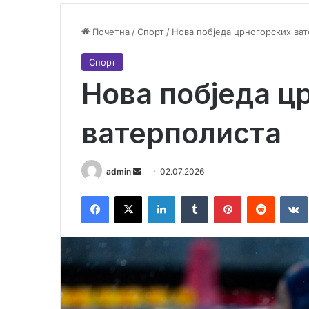
Почетна
/
Спорт
/
Нова побједа црногорских ва
Спорт
Нова побједа ц
ватерполиста
admin
S
02.07.2026
e
Facebook
X
LinkedIn
Tumblr
Pinterest
Reddit
VK
n
d
a
n
e
m
a