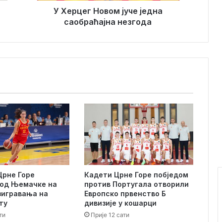
в
У Херцег Новом јуче једна
о
саобраћајна незгода
м
ј
у
ч
е
ј
е
д
н
а
с
а
о
б
Црне Горе
Кадети Црне Горе побједом
р
од Њемачке на
против Португала отворили
а
зигравања на
Европско првенство Б
ћ
ту
дивизије у кошарци
а
ти
Прије 12 сати
ј