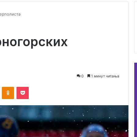
терполиста
рногорских
0
1 минут читања
ontakte
Odnoklassniki
Pocket