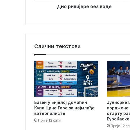
д
р
Дио ривијере без воде
р
е
е
б
с
е
у
з
в
о
Слични текстови
д
е
Базен у Бијелој домаћин
Јуниорке 
Купа Црне Горе за најмлађе
поражене 
ватерполисте
старту ра
Еуробаске
Прије 12 сати
Прије 12 са