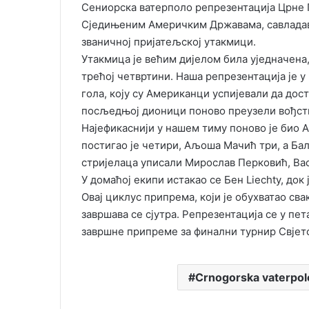
Сениорска ватерполо репрезентација Црне Г
Сједињеним Америчким Државама, савладавш
званичној пријатељској утакмици.
​Утакмица је већим дијелом била уједначена,
трећој четвртини. Наша репрезентација је у
гола, коју су Американци успијевали да дос
посљедњој дионици поново преузели вођств
​Најефикаснији у нашем тиму поново је био 
постигао је четири, Аљоша Мачић три, а Бал
стријелаца уписали Мирослав Перковић, Вас
​У домаћој екипи истакао се Бен Liechty, до
​Овај циклус припрема, који је обухватао св
завршава се сјутра. Репрезентација се у пет
завршне припреме за финални турнир Свјетск
Crnogorska vaterpol