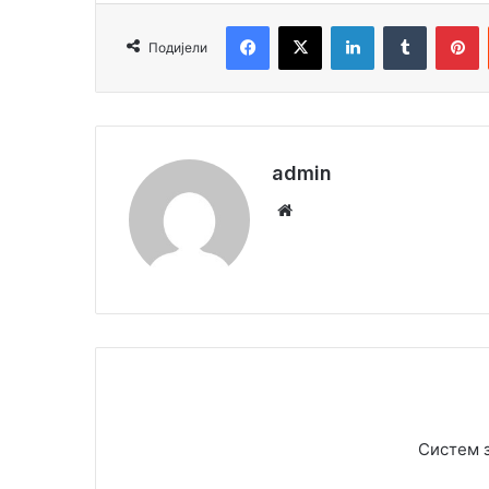
Facebook
X
LinkedIn
Tumblr
Pinterest
Подијели
admin
We
bsi
te
Систем 