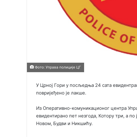
Фото: Управа полиције ЦГ
У Црној Гори у посљедња 24 сата евидентран
повријеђено је лакше.
Из Оперативно-комуникационог центра Управ
евидентирано пет незгода, Котору три, а по
Новом, Будви и Никшићу.