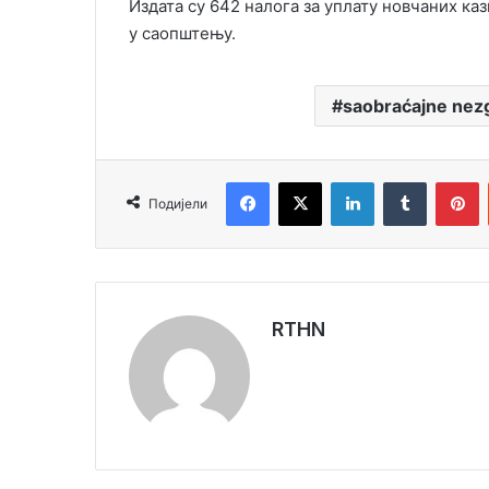
Издата су 642 налога за уплату новчаних каз
у саопштењу.
saobraćajne nez
Facebook
X
LinkedIn
Tumblr
Pinterest
Подијели
RTHN