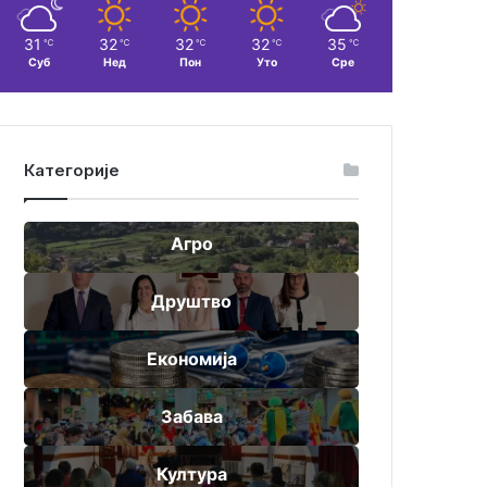
31
32
32
32
35
℃
℃
℃
℃
℃
Суб
Нед
Пон
Уто
Сре
Категорије
Агро
Друштво
Економија
Забава
Култура