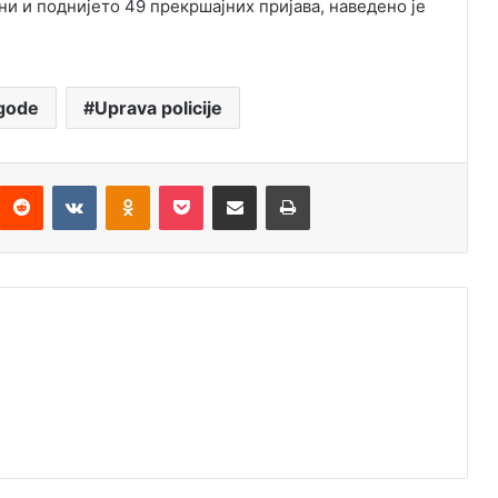
ни и поднијето 49 прекршајних пријава, наведено је
gode
Uprava policije
Reddit
VKontakte
Odnoklassniki
Pocket
Подијели путем емаила
Штампај