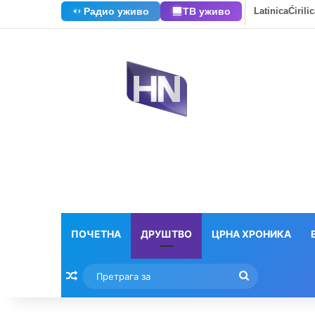
Радио уживо
ТВ уживо
Latinica
Ćirili
ПОЧЕТНА
ДРУШТВО
ЦРНА ХРОНИКА
Насумични текстови
Претрага
за