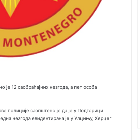
о је 12 саобраћајних незгода, а пет особа
е полиције саопштено је да је у Подгорици
 једна незгода евидентирана је у Улцињу, Херцег