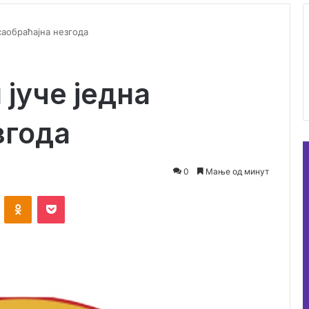
саобраћајна незгода
јуче једна
згода
0
Мање од минут
ontakte
Odnoklassniki
Pocket