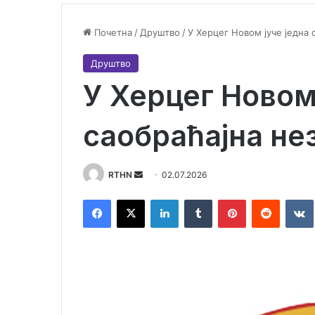
Почетна
/
Друштво
/
У Херцег Новом јуче једна 
Друштво
У Херцег Новом 
саобраћајна не
RTHN
S
02.07.2026
e
Facebook
X
LinkedIn
Tumblr
Pinterest
Reddit
VK
n
d
a
n
e
m
a