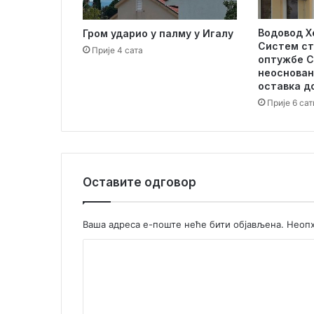
а
т
Водовод Х
Гром ударио у палму у Игалу
е
Систем ст
р
Прије 4 сата
оптужбе С
п
неоснован
о
оставка д
л
Прије 6 сат
и
с
т
а
Оставите одговор
Ваша адреса е-поште неће бити објављена.
Неопх
К
о
м
е