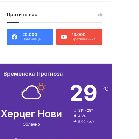
Пратите нас
20.000
13.000
Пратилаца
Претплатника
Временска Прогноза
29
℃
Херцег Нови
31º - 29º
46%
5.02 км/х
Облачно