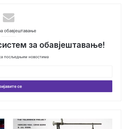
за обавјештавање
систем за обавјештавање!
у са посљедњим новостима
П
р