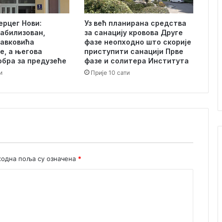
е
ђ
ерцег Нови:
Уз већ планирана средства
у
абилизован,
за санацију кровова Друге
н
авковића
фазе неопходно што скорије
а
е, а његова
приступити санацији Прве
р
обра за предузеће
фазе и солитера Института
о
и
Прије 10 сати
д
н
а
и
з
л
о
ж
одна поља су означена
*
б
а
п
о
с
т