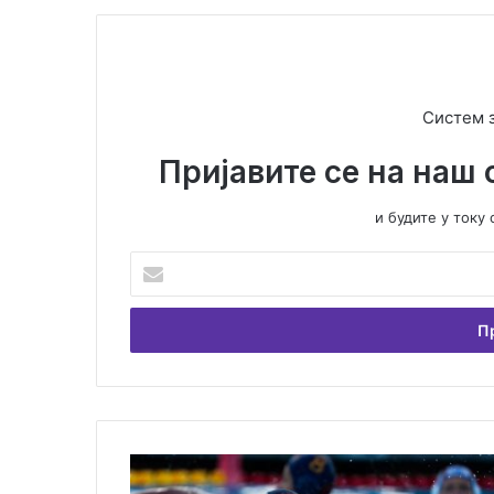
Систем 
Пријавите се на наш 
и будите у ток
У
н
е
с
и
т
е
В
а
Н
ш
о
у