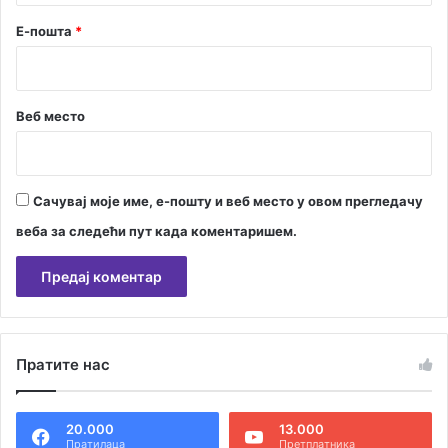
Е-пошта
*
Веб место
Сачувај моје име, е-пошту и веб место у овом прегледачу
веба за следећи пут када коментаришем.
А
л
Пратите нас
т
е
20.000
13.000
р
Пратилаца
Претплатника