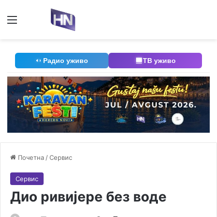
Мени
П
Радио уживо
ТВ уживо
Почетна
/
Сервис
Сервис
Дио ривијере без воде