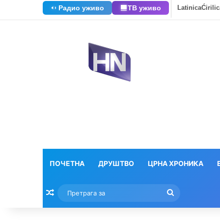
Радио уживо
ТВ уживо
Latinica
Ćirili
ПОЧЕТНА
ДРУШТВО
ЦРНА ХРОНИКА
Насумични текстови
Претрага
за