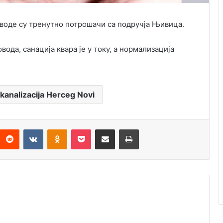
 воде су тренутно потрошачи са подручја Њивица.
ода, санација квара је у току, а нормализација
analizacija Herceg Novi
Reddit
VKontakte
Odnoklassniki
Pocket
Подијели путем емаила
Штампај