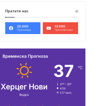
Пратите нас
20.000
13.000
Пратилаца
Претплатника
Временска Прогноза
37
℃
Херцег Нови
37º - 30º
43%
2.17 км/х
Ведро