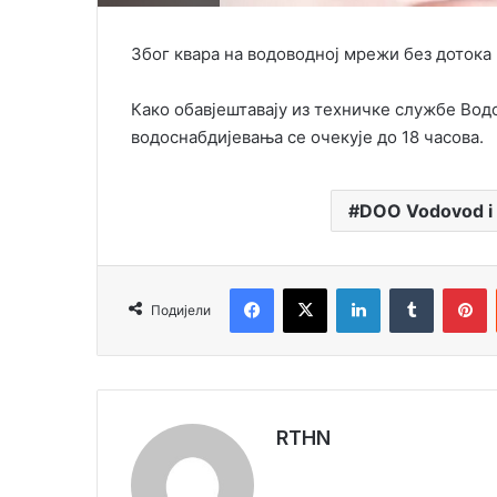
Због квара на водоводној мрежи без дотока
Како обавјештавају из техничке службе Водов
водоснабдијевања се очекује до 18 часова.
DOO Vodovod i k
Facebook
X
LinkedIn
Tumblr
Pinterest
Подијели
RTHN