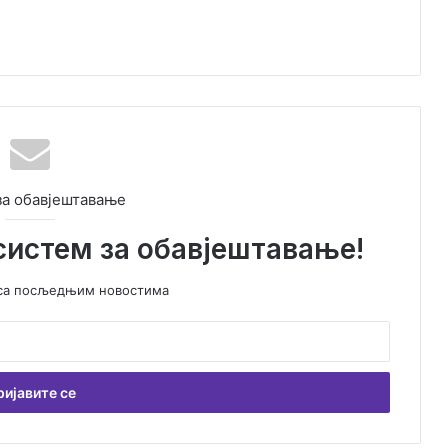
за обавјештавање
систем за обавјештавање!
у са посљедњим новостима