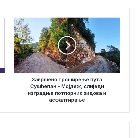
З
а
в
р
ш
е
н
о
п
р
Завршено проширење пута
о
Сушћепан – Мојдеж, слиједи
ш
изградња потпорних зидова и
и
асфалтирање
р
е
њ
е
п
у