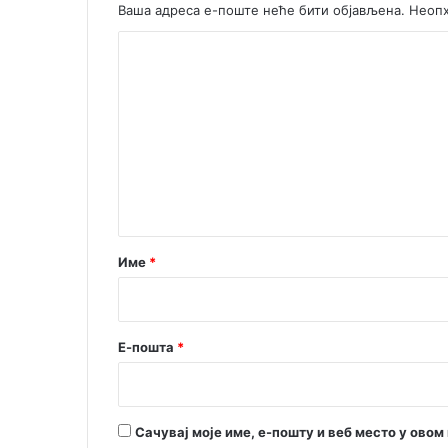
Ваша адреса е-поште неће бити објављена.
Неопх
К
о
м
е
н
т
а
р
Име
*
*
Е-пошта
*
Сачувај моје име, е-пошту и веб место у ово