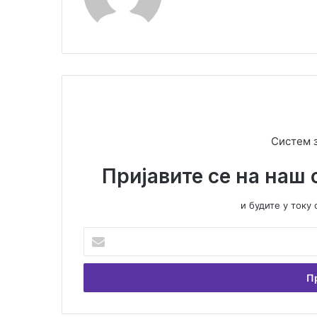
Систем 
Пријавите се на наш 
и будите у ток
У
н
е
с
и
т