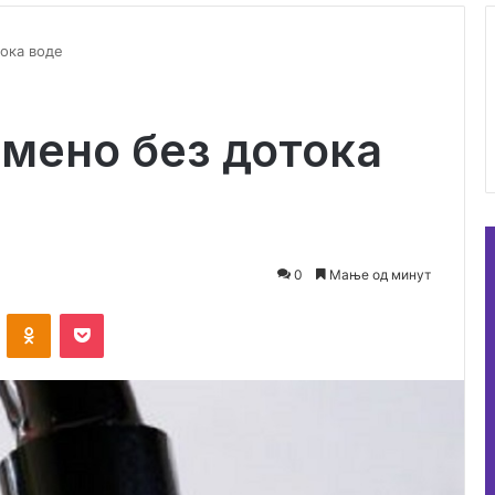
ока воде
мено без дотока
0
Мање од минут
ontakte
Odnoklassniki
Pocket