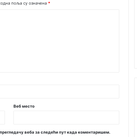
одна поља су означена
*
ј
е
д
и
и
з
г
р
а
д
њ
а
п
о
т
п
о
Веб место
р
н
и
х
м прегледачу веба за следећи пут када коментаришем.