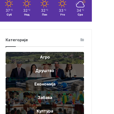
37
32
32
33
34
℃
℃
℃
℃
℃
Суб
Нед
Пон
Уто
Сре
Категорије
Агро
Друштво
Економија
Забава
Култура