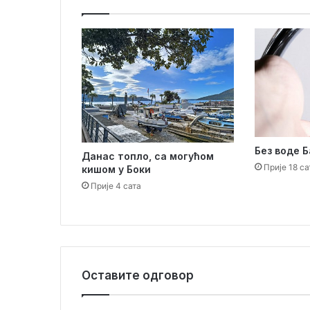
о
т
е
л
с
к
и
р
а
д
Без воде 
Данас топло, са могућом
н
Прије 18 са
кишом у Боки
и
Прије 4 сата
ц
и
Оставите одговор