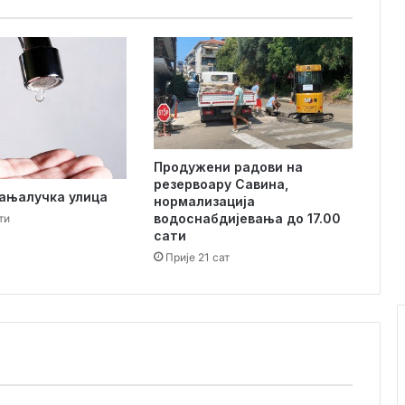
т
а
С
у
ш
ћ
е
п
Продужени радови на
а
резервоару Савина,
н
Бањалучка улица
нормализација
–
водоснабдијевања до 17.00
ти
М
сати
о
Прије 21 сат
ј
д
е
ж
,
с
л
и