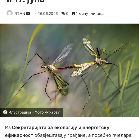
RTHN
S
16.06.2026
0
1 минут читања
e
n
d
a
n
e
m
a
i
l
Илустрација - Фото -Pixabay
Из
Секретаријата за екологију и енергетску
ефикасност
обавјештавају грађане, а посебно пчеларе