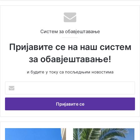
Систем за обавјештавање
Пријавите се на наш систем
за обавјештавање!
и будите у току са посљедњим новостима
У
н
е
с
и
т
е
В
Н
а
а