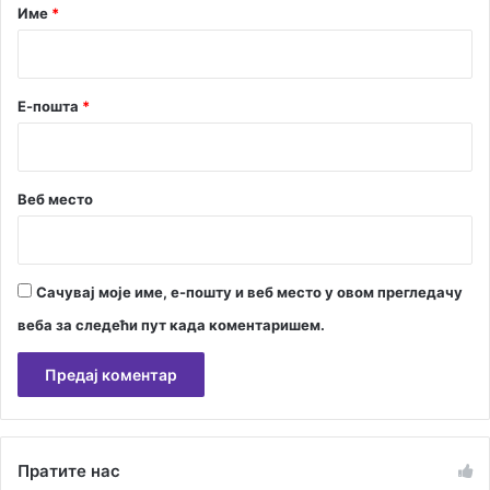
р
Име
*
м
л
*
а
ђ
Е-пошта
*
е
к
а
т
Веб место
е
г
о
р
и
Сачувај моје име, е-пошту и веб место у овом прегледачу
ј
веба за следећи пут када коментаришем.
е
А
л
Пратите нас
т