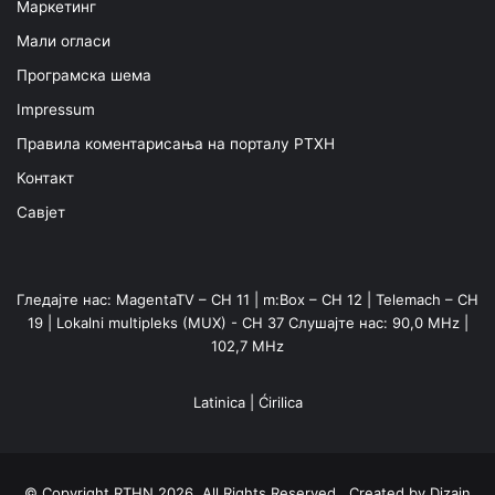
Маркетинг
Мали огласи
Програмска шема
Impressum
Правила коментарисања на порталу РТХН
Контакт
Савјет
Гледајте нас: MagentaTV – CH 11 | m:Box – CH 12 | Telemach – CH
19 | Lokalni multipleks (MUX) - CH 37 Слушајте нас: 90,0 MHz |
102,7 MHz
Latinica
|
Ćirilica
© Copyright RTHN 2026, All Rights Reserved Created by
Dizajn