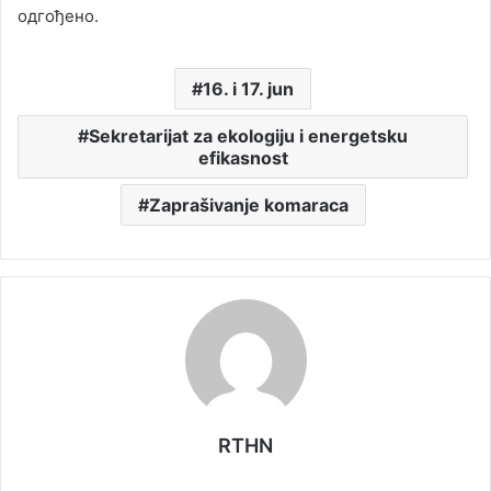
одгођено.
16. i 17. jun
Sekretarijat za ekologiju i energetsku
efikasnost
Zaprašivanje komaraca
RTHN