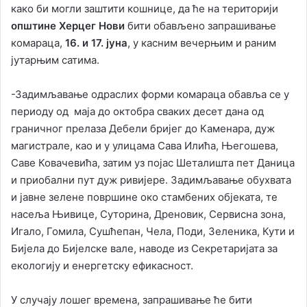
како би могли заштити кошнице, да ће на територији
општине Херцег Нови
бити обављено запрашивање
комараца,
16. и 17. јуна
, у касним вечерњим и раним
јутарњим сатима.
-Задимљавање одраслих форми комараца обавља се у
периоду од маја до октобра сваких десет дана од
граничног прелаза Дебели бријег до Каменара, дуж
магистрале, као и у улицама Сава Илића, Његошева,
Саве Ковачевића, затим уз појас Шеталишта пет Даница
и приобални пут дуж ривијере. Задимљавање обухвата
и јавне зелене површине око стамбених објеката, те
насеља Њивице, Суторина, Дреновик, Сервисна зона,
Игало, Гомила, Сушћепан, Чела, Поди, Зеленика, Кути и
Бијела до Бијелске вале, наводе из Секретаријата за
екологију и енергетску ефикасност.
У случају лошег времена, запрашивање ће бити