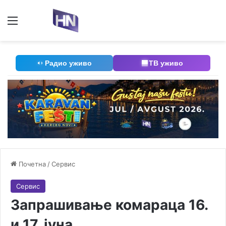
Мени
П
Радио уживо
ТВ уживо
Почетна
/
Сервис
Сервис
Запрашивање комараца 16.
и 17. јуна