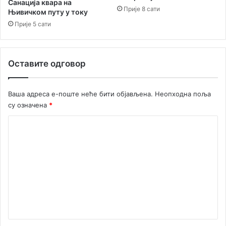
н
Санација квара на
Прије 8 сати
и
Њивичком путу у току
Ц
Прије 5 сати
р
н
е
Оставите одговор
Г
о
р
Ваша адреса е-поште неће бити објављена.
Неопходна поља
е
су означена
*
у
р
К
а
г
о
б
м
и
е
ј
у
н
1
т
3
з
а
а