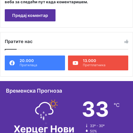
веба за следећи пут када коментаришем.
А
л
Пратите нас
т
е
20.000
13.000
р
Пратилаца
Претплатника
н
а
т
Временска Прогноза
и
33
℃
в
е
:
Херцег Нови
33º - 30º
50%