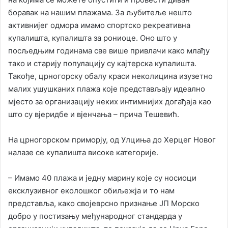
боравак на нашим плажама. За љубитеље нешто
активнијег одмора имамо спортско рекреативна
купалишта, купалишта за рониоце. Оно што у
посљедњим годинама све више привлачи како млађу
тако и старију популацију су кајтерска купалишта.
Такође, црногорску обалу краси неколицина изузетно
малих ушушканих плажа које представљају идеално
мјесто за организацију неких интимнијих догађаја као
што су вјеридбе и вјенчања – прича Тешевић.
На црногорском приморју, од Улциња до Херцег Новог
налазе се купалишта високе категорије.
– Имамо 40 плажа и једну марину које су носиоци
ексклузивног еколошког обиљежја и то нам
представља, како својеврсно признање ЈП Морско
добро у постизању међународног стандарда у