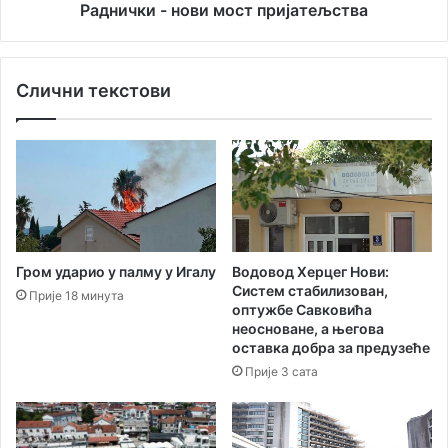
с
в
Раднички - нови мост пријатељства
л
о
е
Ж
н
К
Слични текстови
и
К
ц
Х
и
е
д
р
а
ц
в
е
о
г
д
Н
е
о
Водовод Херцег Нови:
Гром ударио у палму у Игалу
р
в
Систем стабилизован,
Прије 18 минута
а
и
оптужбе Савковића
ч
и
неосноване, а његова
у
Ж
оставка добра за предузеће
н
К
Прије 3 сата
а
К
о
Р
ц
а
ј
д