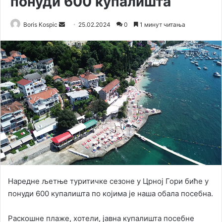
понуди 600 купалишта
Boris Kospic
S
25.02.2024
0
1 минут читања
e
n
d
a
n
e
m
a
i
l
Наредне љетње туритичке сезоне у Црној Гори биће у
понуди 600 купалишта по којима је наша обала посебна.
Раскошне плаже, хотели, јавна купалишта посебне