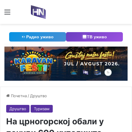
Мени
П
Радио уживо
ТВ уживо
Почетна
/
Друштво
Друштво
Туризам
На црногорској обали у