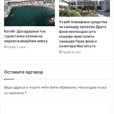
е
н
н
и
о
ч
в
к
Уз већ планирана средства
н
за санацију кровова Друге
и
Катић: Досадашњи ток
фазе неопходно што
о
-
туристичке сезоне на
скорије приступити
ј
н
задовољавајућем нивоу
санацији Прве фазе и
п
о
солитера Института
Прије 5 сати
о
в
Прије 6 сати
л
и
и
м
т
о
и
с
Оставите одговор
ц
т
и
п
р
Ваша адреса е-поште неће бити објављена.
Неопходна поља
и
су означена
*
ј
а
К
т
о
е