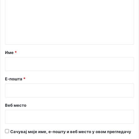
м
љ
с
е
т
н
в
а
т
а
р
Име
*
*
Е-пошта
*
Веб место
Сачувај моје име, е-пошту и веб место у овом прегледачу