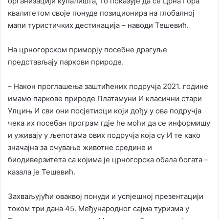
организацији купалишта, то показује да се Црна Гора
квалитетом своје понуде позиционира на глобалној
мапи туристичких дестинација – наводи Тешевић.
На црногорском приморју посебне драгуље
представљају паркови природе.
– Након проглашења заштићених подручја 2021. године
имамо паркове природе Платамуни И класични стари
Улцињ И сви они посјетиоци који дођу у ова подручја
чека их посебан програм гдје ће моћи да се информишу
и уживају у љепотама ових подручја која су И те како
значајна за очување животне средине и
биодиверзитета са којима је црногорска обала богата –
казала је Тешевић.
Захваљујући оваквој понуди и успјешној презентацији
током три дана 45. Међународног сајма туризма у