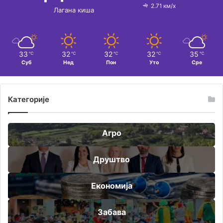
2.71 км/х
Лагана киша
33
32
32
32
35
℃
℃
℃
℃
℃
Суб
Нед
Пон
Уто
Сре
Категорије
Агро
Друштво
Економија
Забава