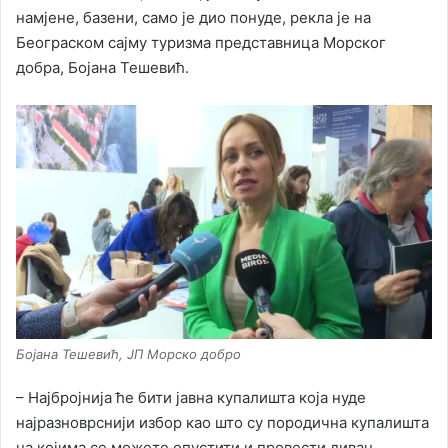
намјене, базени, само је дио понуде, рекла је на
Београском сајму туризма представница Морског
добра, Бојана Тешевић.
Бојана Тешевић, ЈП Морско добро
– Најбројнија ће бити јавна купалишта која нуде
најразноврснији избор као што су породична купалишта
на којима се можете опустити и провести диван