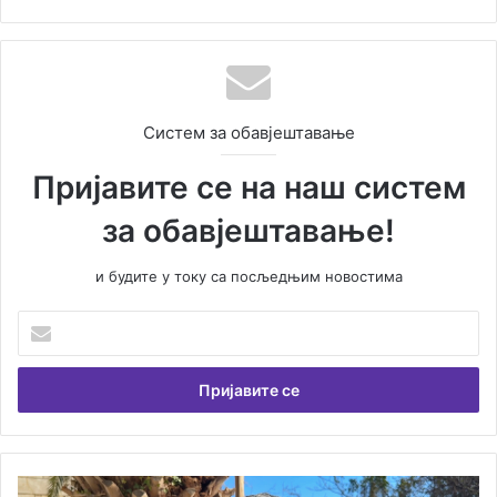
Систем за обавјештавање
Пријавите се на наш систем
за обавјештавање!
и будите у току са посљедњим новостима
У
н
е
с
и
т
е
В
Ж