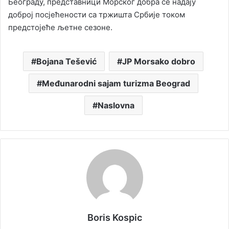
Београду, представници Морског добра се надају
доброј посјећености са тржишта Србије током
предстојеће љетне сезоне.
Bojana Tešević
JP Morsako dobro
Međunarodni sajam turizma Beograd
Naslovna
Boris Kospic