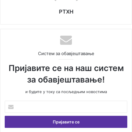
РТХН
Систем за обавјештавање
Пријавите се на наш систем
за обавјештавање!
и будите у току са посљедњим новостима
Унесите
Вашу
емаил
адресу