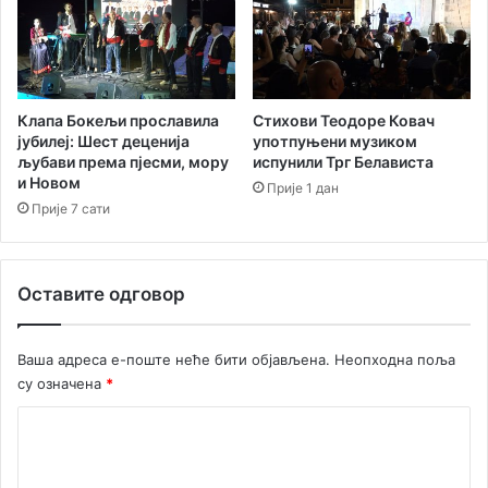
Клапа Бокељи прославила
Стихови Теодоре Ковач
јубилеј: Шест деценија
употпуњени музиком
љубави према пјесми, мору
испунили Трг Белависта
и Новом
Прије 1 дан
Прије 7 сати
Оставите одговор
Ваша адреса е-поште неће бити објављена.
Неопходна поља
су означена
*
К
о