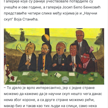
Галерије које су раније учествовале потврдиле су
учешће и ове године, а галерија Јосип Бепо Бенковић
представиће четири слике међу којима је и „Научни
скуп“ Воја Станића.
– То дјело је врло интересантно, јер с једне стране
можемо да кажемо да је научни скуп нешто чега данас
нема због короне, а са друге стране можемо рећи,
макар био и такав као тих људи на слици, само нека