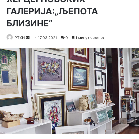
ГАЛЕРИЈА:„ЉEПОТА
БЛИЗИНЕ“
Send
РТХН
17.03.2021
0
1 минут читања
an
email