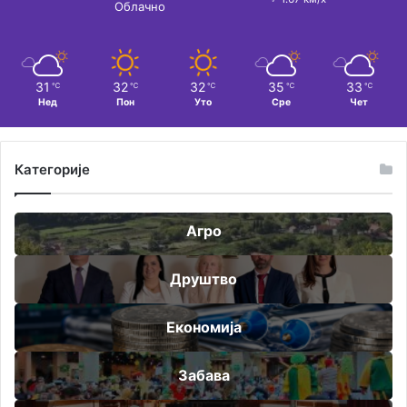
Облачно
31
32
32
35
33
℃
℃
℃
℃
℃
Нед
Пон
Уто
Сре
Чет
Категорије
Агро
Друштво
Економија
Забава