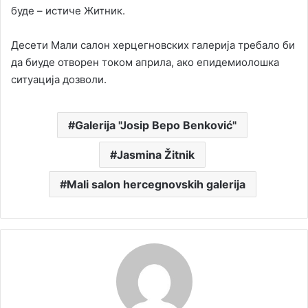
буде – истиче Житник.
Десети Мали салон херцегновских галерија требало би
да биуде отворен током априла, ако епидемиолошка
ситуација дозволи.
Galerija "Josip Bepo Benković"
Jasmina Žitnik
Mali salon hercegnovskih galerija