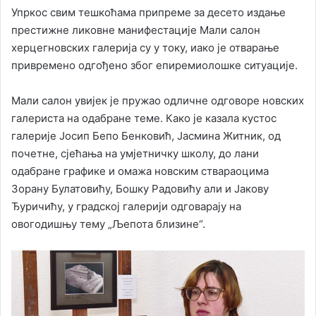
Упркос свим тешкоћама припреме за десето издање
престижне ликовне манифестације Мали салон
херцегновских галерија су у току, иако је отварање
привремено одгођено због епиремиолошке ситуације.
Мали салон увијек је пружао одличне одговоре новских
галериста на одабране теме. Како је казала кустос
галерије Јосип Бепо Бенковић, Јасмина Житник, од
почетне, сјећања на умјетничку школу, до лани
одабране графике и омажа новским ствараоцима
Зорану Булатовићу, Бошку Радовићу али и Јакову
Ђуричићу, у градској галерији одговарају на
овогодишњу тему „Љeпота близине“.