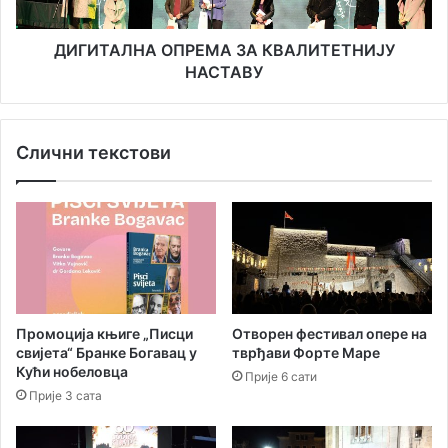
ДИГИТАЛНА ОПРЕМА ЗА КВАЛИТЕТНИЈУ
НАСТАВУ
Слични текстови
Промоција књиге „Писци
Oтворен фестивал опере на
свијета“ Бранке Богавац у
тврђави Форте Маре
Кући нобеловца
Прије 6 сати
Прије 3 сата