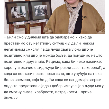
– Били смо у дилеми шта да одабаремо и како да
преставимо ову негативну ситуацију, да ли неком
негативном смислу, па да људи хватају оно што је
позитивно или што је можда боље, да понудимо нешто
позитивно и другачије. Рецимо, када би неко насликао
корону и окачио о зид људи би рекли „Јао, та корона!“, а
када се постави нешто позитивно, што упућује на нека
боља времена, која ће доћи када се пандемија заврши,
онда то представља један добар импулс, јер људи могу
да смогну снаге, храбрости, истрајности – прича
Житник.