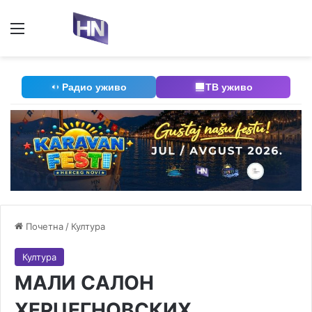
Мени
П
Радио уживо
ТВ уживо
Почетна
/
Култура
Култура
МАЛИ САЛОН
ХЕРЦЕГНОВСКИХ