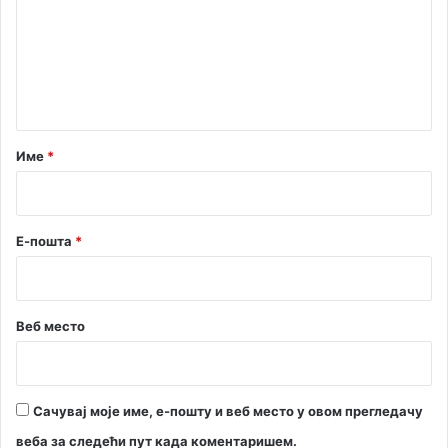
м
е
н
т
а
р
Име
*
*
Е-пошта
*
Веб место
Сачувај моје име, е-пошту и веб место у овом прегледачу
веба за следећи пут када коментаришем.