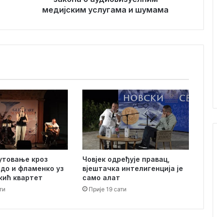
ј
медијским услугама и шумама
е
н
а
у
с
т
а
в
н
о
с
т
и
з
утовање кроз
Човјек одређује правац,
а
адо и фламенко уз
вјештачка интелигенција је
к
кић квартет
само алат
о
ти
Прије 19 сати
н
а
о