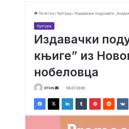
Почетна
/
Култура
/
Издавачки подухвати „Акаде
Култура
Издавачки под
књиге” из Ново
нобеловца
RTHN
S
06.07.2026
e
Facebook
X
LinkedIn
Tumblr
Pinterest
Reddit
VK
n
d
a
n