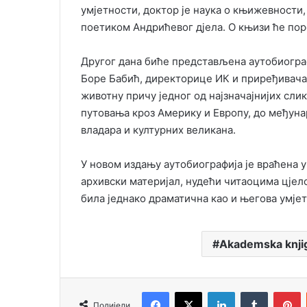
умјетности, доктор је наука о књижевности,
поетиком Андрићевог дјела. О књизи ће по
Другог дана биће представљена аутобиограф
Боре Бабић, директорице ИК и приређивач
животну причу једног од најзначајнијих сли
путовања кроз Америку и Европу, до међун
владара и културних великана.
У новом издању аутобиографија је враћена у 
архивски материјал, нудећи читаоцима цјелов
била једнако драматична као и његова умјет
Akademska knji
Facebook
X
LinkedIn
Tumblr
Pinterest
Подијели