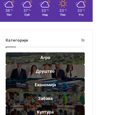
36
37
33
33
33
℃
℃
℃
℃
℃
Пет
Суб
Нед
Пон
Уто
Категорије
Агро
Друштво
Економија
Забава
Култура