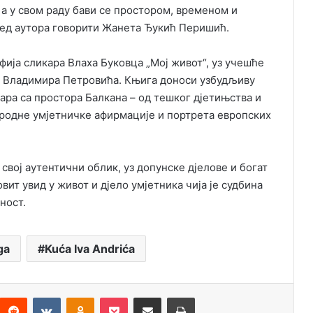
 а у свом раду бави се простором, временом и
ред аутора говорити Жанета Ђукић Перишић.
ија сликара Влаха Буковца „Мој живот“, уз учешће
а Владимира Петровића. Књига доноси узбудљиву
кара са простора Балкана – од тешког дјетињства и
ародне умјетничке афирмације и портрета европских
свој аутентични облик, уз допунске дјелове и богат
ит увид у живот и дјело умјетника чија је судбина
ност.
ga
Kuća Iva Andrića
Reddit
VKontakte
Odnoklassniki
Pocket
Подијели путем емаила
Штампај