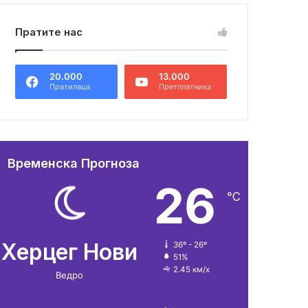
Пратите нас
20.000
13.000
Пратилаца
Претплатника
Временска Прогноза
26
℃
Херцег Нови
36º - 26º
51%
2.45 км/х
Ведро