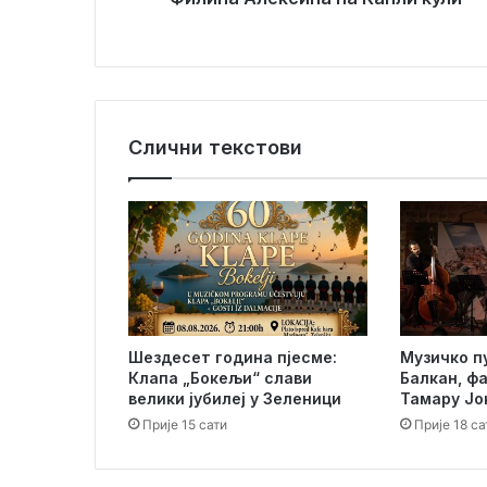
и
с
т
у
а
р
н
и
Слични текстови
к
о
н
ц
е
р
т
Ф
и
Шездесет година пјесме:
Музичко п
л
Клапа „Бокељи“ слави
Балкан, ф
и
велики јубилеј у Зеленици
Тамару Јо
п
Прије 15 сати
Прије 18 са
а
А
л