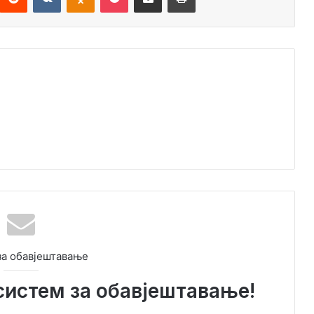
за обавјештавање
систем за обавјештавање!