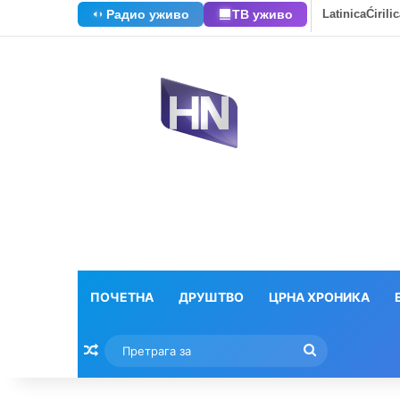
Радио уживо
ТВ уживо
Latinica
Ćirili
ПОЧЕТНА
ДРУШТВО
ЦРНА ХРОНИКА
Насумични текстови
Претрага
за