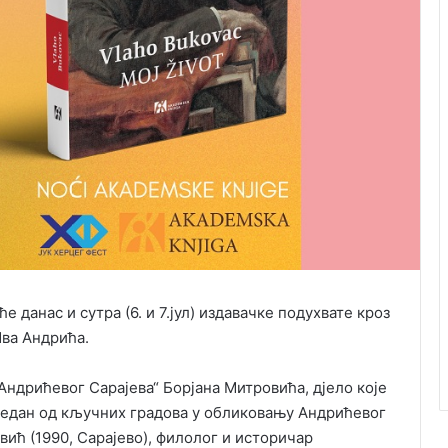
 данас и сутра (6. и 7.јул) издавачке подухвате кроз
Ива Андрића.
ндрићевог Сарајева“ Борјана Митровића, дјело које
један од кључних градова у обликовању Андрићевог
вић (1990, Сарајево), филолог и историчар