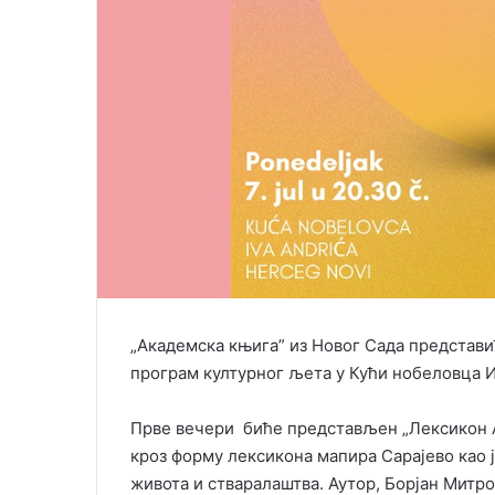
„Академска књига” из Новог Сада представиће
програм културног љета у Кући нобеловца 
Прве вечери биће представљен „Лексикон А
кроз форму лексикона мапира Сарајево као 
живота и стваралаштва. Аутор, Борјан Митро