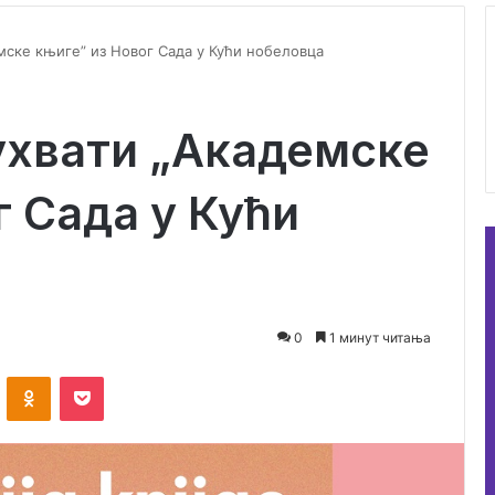
мске књиге” из Новог Сада у Кући нобеловца
ухвати „Академске
г Сада у Кући
0
1 минут читања
ontakte
Odnoklassniki
Pocket