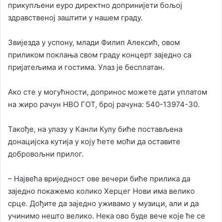
прикупљени еуро директно допринијети бољој
здравственој заштити у нашем граду.
Звијезда у успону, млади Филип Алексић, овом
приликом поклања свом граду концерт заједно са
пријатељима и гостима. Улаз је бесплатан.
Ако сте у могућности, допринос можете дати уплатом
на жиро рачун НВО ГОТ, број рачуна: 540-13974-30.
Такође, на улазу у Канли Кулу биће постављена
донацијска кутија у коју ћете моћи да оставите
добровољни прилог.
– Највећа вриједност ове вечери биће прилика да
заједно покажемо колико Херцег Нови има велико
срце. Дођите да заједно уживамо у музици, али и да
учинимо нешто велико. Нека ово буде вече које ће се