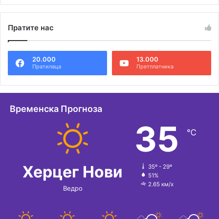
А
л
Пратите нас
т
е
20.000
13.000
р
Пратилаца
Претплатника
н
а
т
Временска Прогноза
и
35
℃
в
е
:
Херцег Нови
35º - 29º
51%
2.65 км/х
Ведро