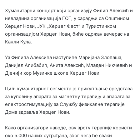
Хуманитарни концерт који организују Филип Алексић и
невладина организација ГОТ, у сарадњи са Општином
Херцег Нови, ЈУК „Херцег Фест“ и Туристичком
организацијом Херцег Нови, биће одржан вечерас на
Канли Кула.
Уз Филипа Алексића наступиће Маријана Злопаша,
Данијел Алибабић, Анита Алексић, Младен Никчевић и
Дјечији хор Музичке школе Херцег Нови.
Циљ хуманитарног сегмента је прикупљање средстава
за куповину апарата за магнетну терапију и апарата за
електростимулацију за Службу физикалне терапије
Дома здравља Херцег Нови.
Како организатори наводе, ову врсту терапије користи
око 5.000 наших суграђана, због чега ће сваки