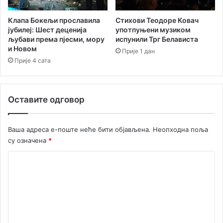
н
п
т
р
Клапа Бокељи прославила
Стихови Теодоре Ковач
а
о
јубилеј: Шест деценија
употпуњени музиком
г
љубави према пјесми, мору
испунили Трг Белависта
р
и Новом
Прије 1 дан
а
Прије 4 сата
м
о
д
Оставите одговор
1
0
.
Ваша адреса е-поште неће бити објављена.
Неопходна поља
ј
су означена
*
у
л
К
а
о
у
Х
м
е
е
р
ц
н