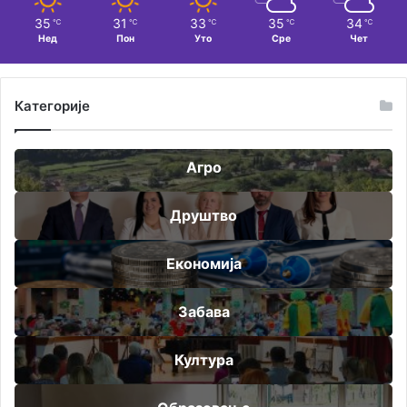
35
31
33
35
34
℃
℃
℃
℃
℃
Нед
Пон
Уто
Сре
Чет
Категорије
Агро
Друштво
Економија
Забава
Култура