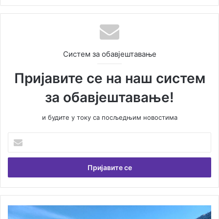
Систем за обавјештавање
Пријавите се на наш систем
за обавјештавање!
и будите у току са посљедњим новостима
У
н
е
с
и
т
е
В
Т