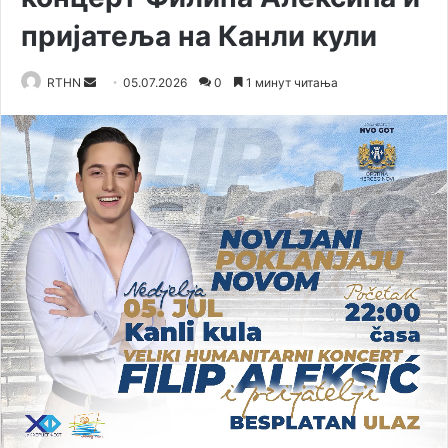
пријатеља на Канли кули
RTHN
S
05.07.2026
0
1 минут читања
e
n
d
a
n
e
m
a
i
l