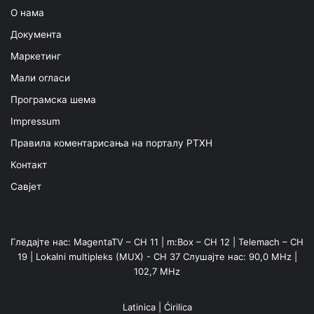
О нама
Документа
Маркетинг
Мали огласи
Програмска шема
Impressum
Правила коментарисања на порталу РТХН
Контакт
Савјет
Гледајте нас: MagentaTV – CH 11 | m:Box – CH 12 | Telemach – CH
19 | Lokalni multipleks (MUX) - CH 37 Слушајте нас: 90,0 MHz |
102,7 MHz
Latinica
|
Ćirilica