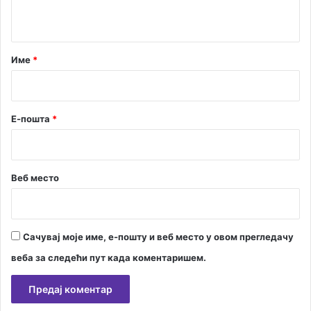
е
т
г
Н
а
о
р
Име
*
в
*
о
м
Е-пошта
*
Веб место
Сачувај моје име, е-пошту и веб место у овом прегледачу
веба за следећи пут када коментаришем.