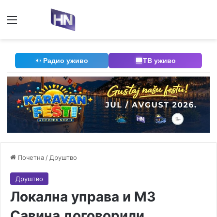
Мени
П
Радио уживо
ТВ уживо
Почетна
/
Друштво
Друштво
Локална управа и МЗ
Савина договорили