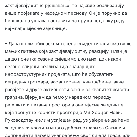
захтијевају хитно рјешавање, те најавио реализацију
више пројеката у наредном периоду. Он је поручио да
ће локална управа наставити да пружа подршку раду
најмлађе мјесне заједнице.
– Данашњим обиласком терена евидентирали смо више
мањих питања која захтијевају хитну реакцију. План је
да до почетка сезоне ријешимо дио њих, док након
сезоне слиједи реализација значајнијих
инфраструктурних пројеката, што ће обухватити
изградњу тротоара, асфалтирање, унапређење јавне
расвјете и друге активности важне за квалитет живота
грађана. Вјерујем да ћемо у наредном периоду
ријешити и питање просторија ове мјесне заједнице,
која тренутно користи просторије МЗ Херцег Нови.
Руководству желим успјешан рад, уз увјерење да ћемо
заједнички урадити много добрих ствари за Савину и
допринијети даљем унапређењу овог дијела града, али