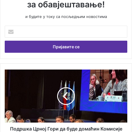
за обавјештавање!
и будите у току са посљедњим новостима
У
н
е
с
и
т
е
В
П
а
о
ш
д
у
р
е
ш
м
к
а
а
и
Ц
л
р
а
н
Подршка Црној Гори да буде домаћин Комисије