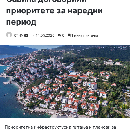
приоритете за наредни
период
RTHN
S
14.05.2026
0
1 минут читања
e
n
d
a
n
e
m
a
i
l
Приоритетна инфраструктурна питања и планови за