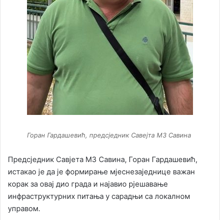
Горан Гардашевић, предсједник Савејта МЗ Савина
Предсједник Савјета МЗ Савина, Горан Гардашевић,
истакао је да је формирање мјеснезаједнице важан
корак за овај дио града и најавио рјешавање
инфраструктурних питања у сарадњи са локалном
управом.