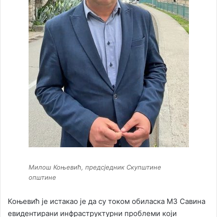
Милош Коњевић, предсједник Скупштине
општине
Коњевић је истакао је да су током обиласка МЗ Савина
евидентирани инфраструктурни проблеми који