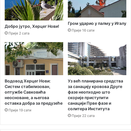
м
е
и
д
с
и
и
ј
Гром ударио у палму у Игалу
ј
а
Добро јутро, Херцег Нови!
Прије 16 сати
е
"
Прије 2 сата
з
а
а
к
Е
т
в
у
р
е
о
л
п
н
у
Водовод Херцег Нови:
Уз већ планирана средства
а
Систем стабилизован,
за санацију кровова Друге
У
и
оптужбе Савковића
фазе неопходно што
Н
н
неосноване, а његова
скорије приступити
Т
а
оставка добра за предузеће
санацији Прве фазе и
у
к
солитера Института
Прије 19 сати
р
о
Прије 22 сата
и
н
з
в
а
и