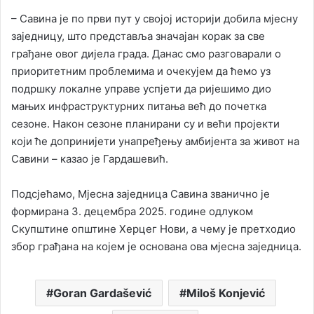
– Савина је по први пут у својој историји добила мјесну
заједницу, што представља значајан корак за све
грађане овог дијела града. Данас смо разговарали о
приоритетним проблемима и очекујем да ћемо уз
подршку локалне управе успјети да ријешимо дио
мањих инфраструктурних питања већ до почетка
сезоне. Након сезоне планирани су и већи пројекти
који ће допринијети унапређењу амбијента за живот на
Савини – казао је Гардашевић.
Подсјећамо, Мјесна заједница Савина званично је
формирана 3. децембра 2025. године одлуком
Скупштине општине Херцег Нови, а чему је претходио
збор грађана на којем је основана ова мјесна заједница.
Goran Gardašević
Miloš Konjević