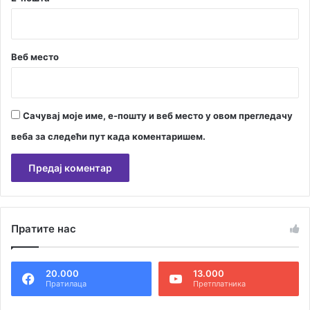
Веб место
Сачувај моје име, е-пошту и веб место у овом прегледачу
веба за следећи пут када коментаришем.
А
л
Пратите нас
т
е
20.000
13.000
р
Пратилаца
Претплатника
н