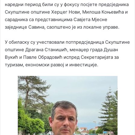
наредни период били су у фокусу посјете предсједника
Скупштине општине Херцег Нови, Милоша Коњевића и
сарадника са представницима Савјета Мјесне
заједнице Савина, саопштено је из локалне управе.
У обиласку су учествовали потпредсједница Скупштине
општине Драгана Станишић, менаџер града Душан
Вукић и Павле Обрадовић испред Секретаријата за
туризам, економски развој и инвестиције.