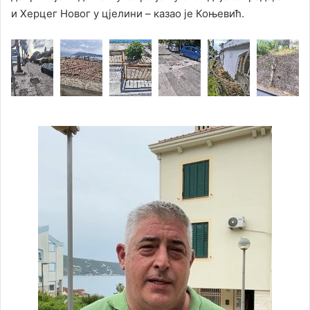
и Херцег Новог у цјелини – казао је Коњевић.