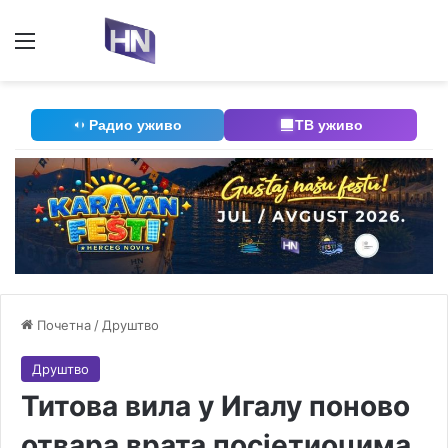
Мени
П
Радио уживо
ТВ уживо
Почетна
/
Друштво
Друштво
Титова вила у Игалу поново
отвара врата посјетиоцима