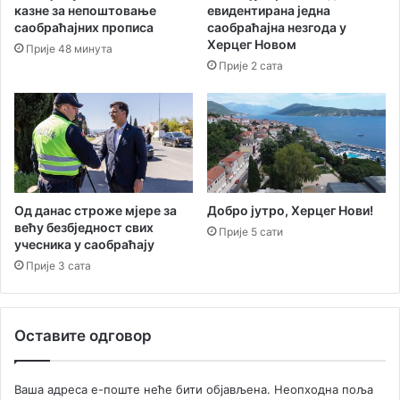
а
казне за непоштовање
евидентирана једна
Ш
саобраћајних прописа
саобраћајна незгода у
е
Херцег Новом
Прије 48 минута
б
Прије 2 сата
е
к
и
Д
у
њ
а
Ћ
Од данас строже мјере за
Добро јутро, Херцег Нови!
у
већу безбједност свих
Прије 5 сати
п
учесника у саобраћају
и
Прије 3 сата
ћ
н
о
Оставите одговор
в
а
п
Ваша адреса е-поште неће бити објављена.
Неопходна поља
о