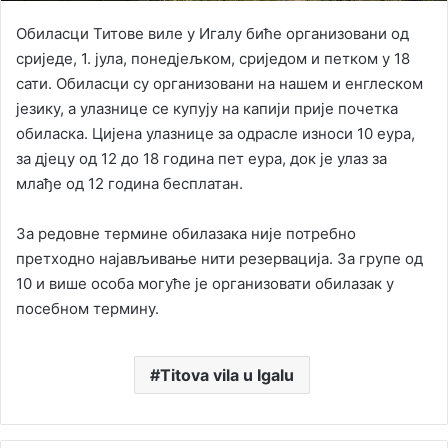
Обиласци Титове виле у Игалу биће организовани од
сриједе, 1. јула, понедјељком, сриједом и петком у 18
сати. Обиласци су организовани на нашем и енглеском
језику, а улазнице се купују на капији прије почетка
обиласка. Цијена улазнице за одрасле износи 10 еура,
за дјецу од 12 до 18 година пет еура, док је улаз за
млађе од 12 година бесплатан.
За редовне термине обилазака није потребно
претходно најављивање нити резервација. За групе од
10 и више особа могуће је организовати обилазак у
посебном термину.
Titova vila u Igalu