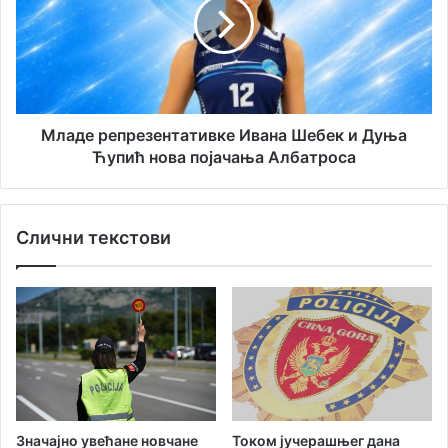
у
ћ
д
с
е
е
р
с
е
е
п
л
р
и
е
Младе репрезентативке Ивана Шебек и Дуња
у
з
Ћупић нова појачања Албатроса
Т
е
у
н
р
т
Слични текстови
с
а
к
т
у
и
в
к
е
И
в
а
н
Значајно увећане новчане
Током јучерашњег дана