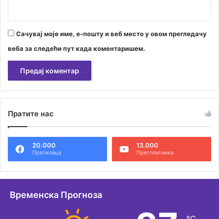
Сачувај моје име, е-пошту и веб место у овом прегледачу
веба за следећи пут када коментаришем.
А
л
Пратите нас
т
е
20.000
13.000
р
Пратилаца
Претплатника
н
а
т
Временска Прогноза
и
℃