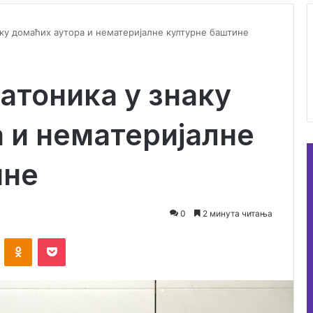
аку домаћих аутора и нематеријалне културне баштине
атоника у знаку
 и нематеријалне
ине
0
2 минута читања
ontakte
Odnoklassniki
Pocket