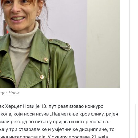
рцег Нови
к Херцег Нови је 13. пут реализовао конкурс
ола, који носи назив „Надметање кроз слику, ријеч
орили рекорд по питању пријава и интересовања.
е у три стваралачке и умјетничке дисциплине, то
чка интерпретација. У оквиру прославе 21. маја