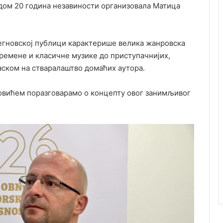
водом 20 година незавиности организовала Матица
цегновској публици карактерише велика жанровска
времене и класичне музике до приступачнијих,
ласком на стваралаштво домаћих аутора.
ковићем поразговарамо о концепту овог занимљивог