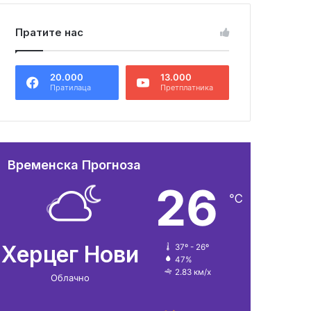
Пратите нас
20.000
13.000
Пратилаца
Претплатника
Временска Прогноза
26
℃
Херцег Нови
37º - 26º
47%
2.83 км/х
Облачно