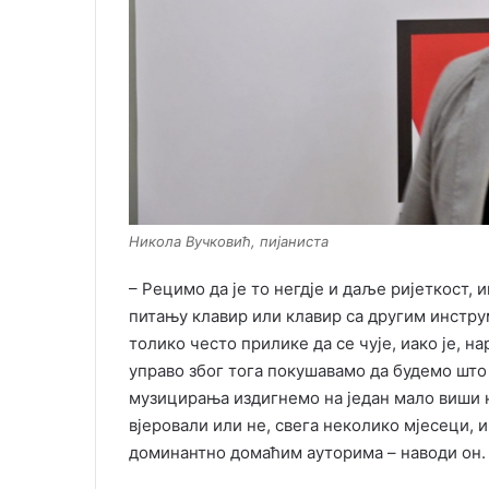
Никола Вучковић, пијаниста
– Рецимо да је то негдје и даље ријеткост, 
питању клавир или клавир са другим инстру
толико често прилике да се чује, иако је, н
управо због тога покушавамо да будемо што 
музицирања издигнемо на један мало виши н
вјеровали или не, свега неколико мјесеци, 
доминантно домаћим ауторима – наводи он.