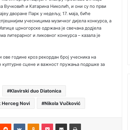
ла Вучковић и Катарина Николић, и они су по први
ајеу дворане Парк у недељу, 17. маја, биће
спјешнијим учесницима музичког дијела конкурса, а
 Матице црногорске одржана је свечана додјела
ма литерарног и ликовног конкурса – казала је
и ове године кроз рекордан број учесника на
е културне сцене и важност пружања подршке за
Klavirski duo Diatonica
k Herceg Novi
Nikola Vučković
Reddit
VKontakte
Odnoklassniki
Pocket
Подијели путем емаила
Штампај