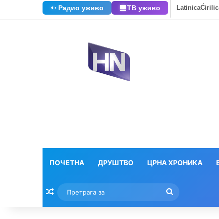
Радио уживо
ТВ уживо
Latinica
Ćirili
ПОЧЕТНА
ДРУШТВО
ЦРНА ХРОНИКА
Насумични текстови
Претрага
за