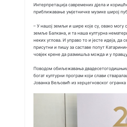
Интерпретација савремених дјела и коришћ
приближавање умјетничке музике широј пу
– У нашој земљи и шире које су, овако могу
земље Балкана, и та наша културна нематер
неких углова. И управо то и јесте идеја, да
присутни и пишу за саставе попут Катаринин
човјек крене да размишља можда и у правцу
Поводом обиљежавања двадесетогодишњице
богат културни програм који слави стварала
Јованка Вељовић из херцегновског огранка