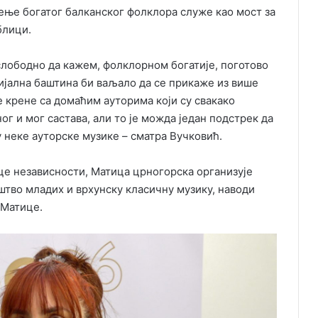
ење богатог балканског фолклора служе као мост за
блици.
 слободно да кажем, фолклорном богатије, поготово
ијална баштина би ваљало да се прикаже из више
 се крене са домаћим ауторима који су свакако
ог и мог састава, али то је можда један подстрек да
 неке ауторске музике – сматра Вучковић.
 независности, Матица црногорска организује
штво младих и врхунску класичну музику, наводи
 Матице.