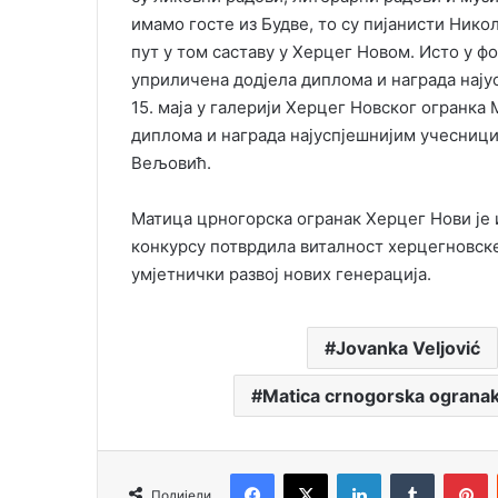
имамо госте из Будве, то су пијанисти Нико
пут у том саставу у Херцег Новом. Исто у фо
уприличена додјела диплома и награда нају
15. маја у галерији Херцег Новског огранка
диплома и награда најуспјешнијим учесници
Вељовић.
Матица црногорска огранак Херцег Нови је 
конкурсу потврдила виталност херцегновск
умјетнички развој нових генерација.
Jovanka Veljović
Matica crnogorska ograna
Facebook
X
LinkedIn
Tumblr
Pinterest
Подијели