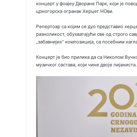
концерт у фоајеу Дворане Парк, који је по
црногорска огранак Херцег НОви.
Репертоар са којим се дуо представио хер
разноликост, обухватајући све од строго са
„забавнијих“ композиција, са посебним наг
Концерт је био прилика да са Николом Вуч
музичког састава, који чине двоје пијаниста.