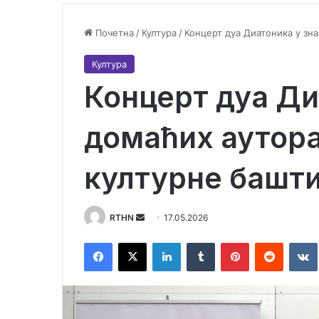
Почетна
/
Култура
/
Концерт дуа Диатоника у зн
Култура
Концерт дуа Ди
домаћих аутора
културне башт
RTHN
S
17.05.2026
e
Facebook
X
LinkedIn
Tumblr
Pinterest
Reddit
VK
n
d
a
n