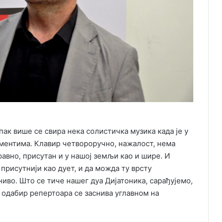
ипак више се свира нека солистичка музика када је у
ментима. Клавир четвороручно, нажалост, нема
аравно, присутан и у нашој земљи као и шире. И
присутнији као дует, и да можда ту врсту
иво. Што се тиче нашег дуа Дијатоника, сарађујемо,
и одабир репертоара се заснива углавном на