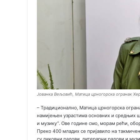
Јованка Вељовић, Матица црногорска огранак Хе
– Традиционално, Матица црногорска ограна
намијењен узрастима основних и средњих шк
и музику”. Ове године смо, морам рећи, об
Преко 400 младих се пријавило на такмичењ
су ликовни радови, литерарни радови и музи