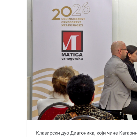
e
m
a
i
l
Клавирски дуо Диатоника, који чине Катари