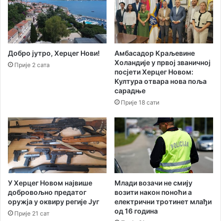
ј
е
а
:
т
М
и
и
в
р
Добро јутро, Херцег Нови!
Амбасадор Краљевине
а
о
Холандије у првој званичној
Прије 2 сата
з
В
посјети Херцег Новом:
а
у
Култура отвара нова поља
п
к
сарадње
о
с
Прије 18 сати
в
а
е
н
з
о
и
в
в
и
а
ћ
њ
–
е
р
У Херцег Новом највише
Млади возачи не смију
ц
и
добровољно предатог
возити након поноћи а
р
оружја у оквиру регије Југ
електрични тротинет млађи
з
од 16 година
н
н
Прије 21 сат