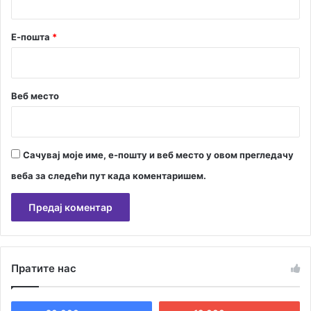
е
е
и
ч
Е-пошта
*
н
и
д
у
с
Веб место
т
р
и
ј
Сачувај моје име, е-пошту и веб место у овом прегледачу
е
веба за следећи пут када коментаришем.
А
л
Пратите нас
т
е