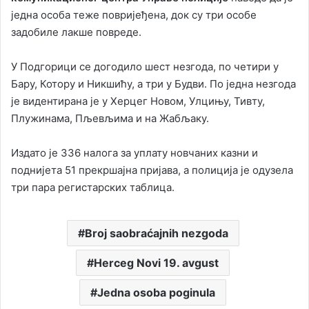
једна особа теже повријеђена, док су три особе
задобиле лакше повреде.
У Подгорици се догодило шест незгода, по четири у
Бару, Котору и Никшићу, а три у Будви. По једна незгода
је видентирана је у Херцег Новом, Улцињу, Тивту,
Плужинама, Пљевљима и на Жабљаку.
Издато је 336 налога за уплату новчаних казни и
поднијета 51 прекршајна пријава, а полиција је одузела
три пара регистарских таблица.
Broj saobraćajnih nezgoda
Herceg Novi 19. avgust
Jedna osoba poginula