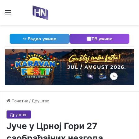
Мени
П
Радио уживо
ТВ уживо
Почетна
/
Друштво
Друштво
Јуче у Црној Гори 27
саобраћајних незгода,