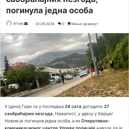
погинула једна особа
RTHN
S
20.08.2024
0
Мање од минут
e
n
d
a
n
e
m
a
i
l
У Црној Гори се у последња
24 сата
догодило
27
саобраћајних незгода.
Нажалост, у удесу у Херцег
Новом је погинула једна особа, а из
Оперативно-
комуникационог центра Управе полиције
наводе да је