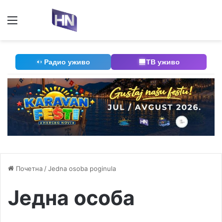
Мени
П
Радио уживо
ТВ уживо
Почетна
/
Jedna osoba poginula
Једна особа