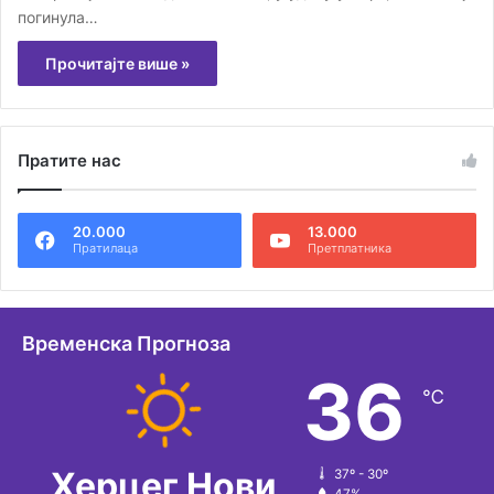
погинула…
Прочитајте више »
Пратите нас
20.000
13.000
Пратилаца
Претплатника
Временска Прогноза
36
℃
Херцег Нови
37º - 30º
47%