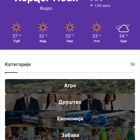
1.55 км/х
Ведро
37
32
32
33
34
℃
℃
℃
℃
℃
Суб
Нед
Пон
Уто
Сре
Категорије
Агро
Друштво
Економија
Забава