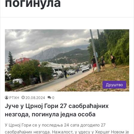
погинула
Друштво
РТХН
20.08.2024
0
Јуче у Црној Гори 27 саобраћајних
незгода, погинула једна особа
У Црној Гори се у последња 24 сата догодило 27
саобраћајних незгода. Нажалост, у удесу у Херцег Новом је