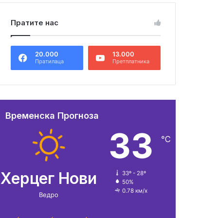
Пратите нас
20.000
13.000
Пратилаца
Претплатника
Временска Прогноза
33
℃
Херцег Нови
33º - 28º
50%
0.78 км/х
Ведро