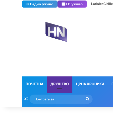
Радио уживо
ТВ уживо
Latinica
Ćirili
ПОЧЕТНА
ДРУШТВО
ЦРНА ХРОНИКА
Насумични текстови
Претрага
за