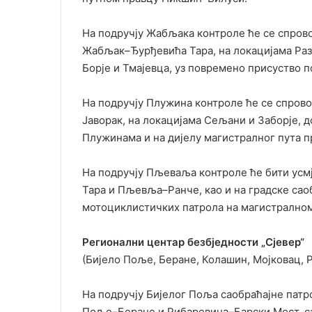
На подручју Жабљака контроле ће се спро
Жабљак–Ђурђевића Тара, на локацијама Разв
Борје и Тмајевца, уз повремено присуство п
На подручју Плужина контроле ће се спро
Јаворак, на локацијама Сељани и Заборје, д
Плужинама и на дијелу магистралног пута 
На подручју Пљеваља контроле ће бити ус
Тара и Пљевља–Ранче, као и на градске сао
мотоциклистичких патрола на магистрално
Регионални центар безбједности „Сјевер“
(Бијело Поље, Беране, Колашин, Мојковац, 
На подручју Бијелог Поља саобраћајне пат
Поље–Беране и Рибаревина–Барски Мост, са