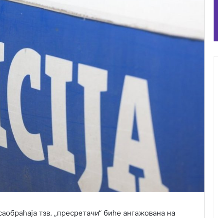
аобраћаја тзв. „пресретачи“ биће ангажована на