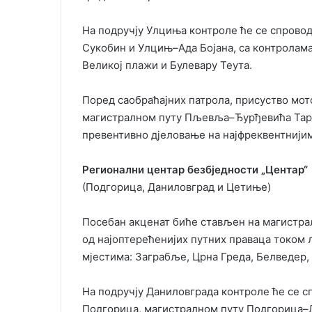
На подручју Улциња контроле ће се спрово
Сукобин и Улцињ–Ада Бојана, са контролама
Великој плажи и Булевару Теута.
Поред саобраћајних патрола, присуство мот
магистралном путу Пљевља–Ђурђевића Тара 
превентивно дјеловање на најфреквентнији
Регионални центар безбједности „Центар“
(Подгорица, Даниловград и Цетиње)
Посебан акценат биће стављен на магистрал
од најоптерећенијих путних праваца током 
мјестима: Заграбље, Црна Греда, Белведер,
На подручју Даниловграда контроле ће се 
Подгорица, магистралном путу Подгорица–Д