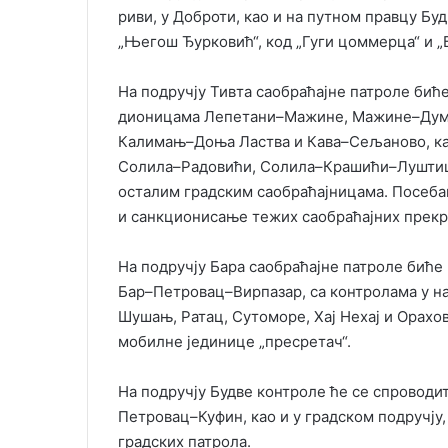
риви, у Доброти, као и на путном правцу Бу
„Његош Ђурковић“, код „Гуги цоммерца“ и „
На подручју Тивта саобраћајне патроле бић
дионицама Лепетани–Мажине, Мажине–Дум
Калимањ–Доња Ластва и Кава–Сељаново, ка
Солила–Радовићи, Солила–Крашићи–Луштиц
осталим градским саобраћајницама. Посеба
и санкционисање тежих саобраћајних прекр
На подручју Бара саобраћајне патроле бић
Бар–Петровац–Вирпазар, са контролама у на
Шушањ, Ратац, Сутоморе, Хај Нехај и Орахо
мобилне јединице „пресретач“.
На подручју Будве контроле ће се спроводи
Петровац–Куфин, као и у градском подручју
градских патрола.