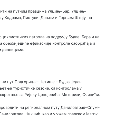
дити на путним правцима Улцињ–Бар, Улцињ–
 у Кодрама, Пистули, Доњем и Горњем Штоју, на
оциклистичких патрола на подручју Будве, Бара и на
обезбиједиће ефикасније контроле саобраћаја и
м дионицама.
ни пут Подгорица – Цетиње – Будва, један
љетње туристичке сезоне, са контролама у
 скретање за Ријеку Црнојевића, Метеризи, Очинићи.
спроводити на регионалном путу Даниловград–Спуж–
аниловград–Никшић, као и у ужем градском језгру