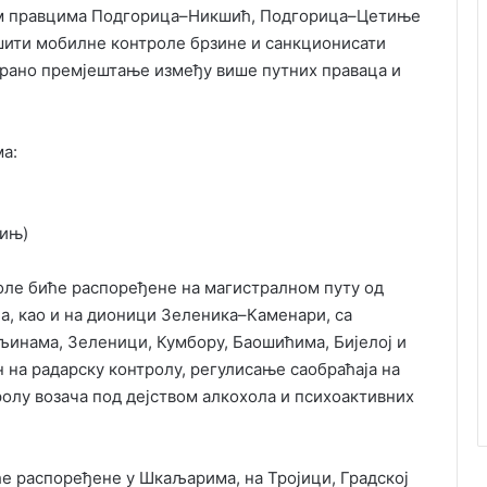
ним правцима Подгорица–Никшић, Подгорица–Цетиње
шити мобилне контроле брзине и санкционисати
ирано премјештање између више путних праваца и
а:
цињ)
оле биће распоређене на магистралном путу од
а, као и на дионици Зеленика–Каменари, са
љинама, Зеленици, Кумбору, Баошићима, Бијелој и
на радарску контролу, регулисање саобраћаја на
ролу возача под дејством алкохола и психоактивних
ће распоређене у Шкаљарима, на Тројици, Градској