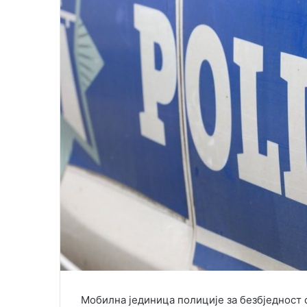
e
m
a
i
l
Мобилна јединица полиције за безбједност с