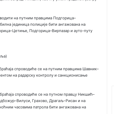
оводити на путним правцима Подгорица–
билна јединица полиције бити ангажована на
рица–Цетиње, Подгорица–Вирпазар и ауто-путу
вља)
обраћаја спроводиће се на путним правцима Шавник–
ентом на радарску контролу и санкционисање
обраћаја спроводиће се на путном правцу Никшић–
дбожур–Вилуси, Грахово, Драгаљ–Рисан и на
ноћним часовима патрола бити ангажована на