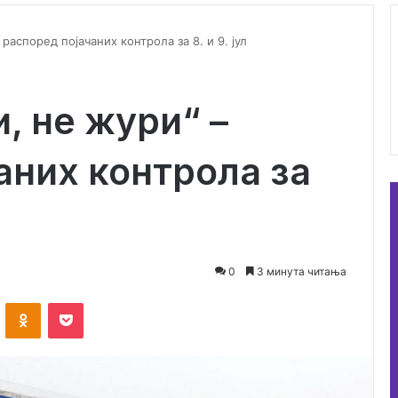
распоред појачаних контрола за 8. и 9. јул
 не жури“ –
аних контрола за
0
3 минута читања
ontakte
Odnoklassniki
Pocket