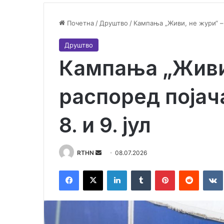
Почетна
/
Друштво
/
Кампања „Живи, не жури“ – 
Друштво
Кампања „Живи,
распоред појач
8. и 9. јул
RTHN
S
08.07.2026
e
Facebook
X
LinkedIn
Tumblr
Pinterest
Reddit
VK
n
d
a
n