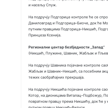
и насељу Спуж.
На подручју Подгорице контроле ће се спр
Даниловград и Подгорица–Биоче, док ће Мо
путним правцима Подгорица–Никшић, Подго
Принцеза Ксенија.
Регионални центар безбједности „Запад“
(Никшић, Плужине, Шавник, Жабљак и Пље
На подручју Шавника појачане контроле са
Жабљак и Шавник–Никшић, са посебним акц
тежих саобраћајних прекршаја.
На подручју Никшића појачане контроле са
Котор, на дионицама Виталац–Подбожур, По
повратном правцу према Никшићу, док ће у 
путном правцу Никшић–Вилуси.