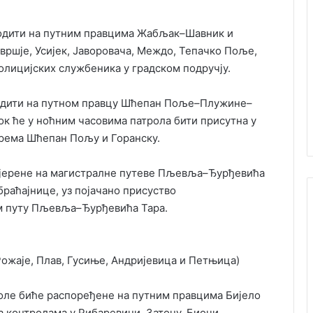
водити на путним правцима Жабљак–Шавник и
ршје, Усијек, Јаворовача, Междо, Тепачко Поље,
олицијских службеника у градском подручју.
водити на путном правцу Шћепан Поље–Плужине–
ок ће у ноћним часовима патрола бити присутна у
према Шћепан Пољу и Горанску.
мјерене на магистралне путеве Пљевља–Ђурђевића
браћајнице, уз појачано присуство
м путу Пљевља–Ђурђевића Тара.
Рожаје, Плав, Гусиње, Андријевица и Петњица)
роле биће распоређене на путним правцима Бијело
 контролама у Рибаревини, Затону, Биочи,