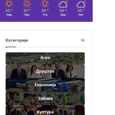
33
32
33
34
33
℃
℃
℃
℃
℃
Нед
Пон
Уто
Сре
Чет
Категорије
Агро
Друштво
Економија
Забава
Култура