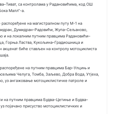
два–Тиват, са контролама у Радановићима, код ОШ
Бока Малл“-а.
е распоређене на магистралном путу М-1 на
идран, Думидран–Радовићи, Жупа–Сељаново,
о и на локалним путним правцима Радановићи–
а, Горња Ластва, Кукољина–Градиошница и
н акценат биће стављен на контролу мотоциклиста
шаја.
е распоређене на путним правцима Бар–Улцињ и
сељима Челуга, Томба, Заљево, Добра Вода, Утјеха,
во, уз ангажовање мотоциклистичке патроле и
ти на путним правцима Будва–Цетиње и Будва–
, уз појачано присуство мотоциклистичких и