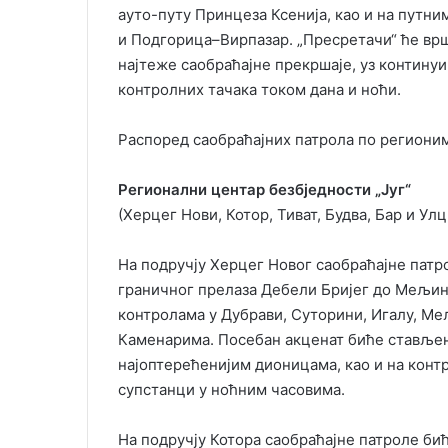
ауто-путу Принцеза Ксенија, као и на пут
и Подгорица–Вирпазар. „Пресретачи“ ће вр
најтеже саобраћајне прекршаје, уз контину
контролних тачака током дана и ноћи.
Распоред саобраћајних патрола по регионим
Регионални центар безбједности „Југ“
(Херцег Нови, Котор, Тиват, Будва, Бар и Ул
На подручју Херцег Новог саобраћајне патр
граничног прелаза Дебели Бријег до Мељин
контролама у Дубрави, Суторини, Игалу, Ме
Каменарима. Посебан акценат биће стављен 
најоптерећенијим дионицама, као и на конт
супстанци у ноћним часовима.
На подручју Котора саобраћајне патроле би