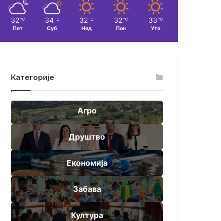
32
34
32
32
33
℃
℃
℃
℃
℃
Пет
Суб
Нед
Пон
Уто
Категорије
Агро
Друштво
Економија
Забава
Култура