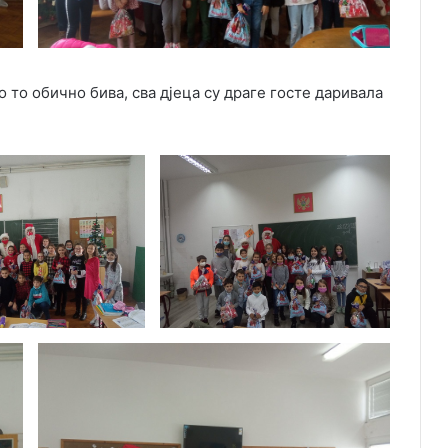
о то обично бива, сва дјеца су драге госте даривала