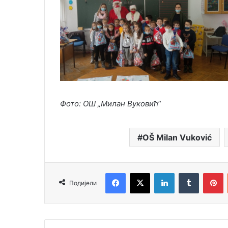
Фото: ОШ „Милан Вуковић“
OŠ Milan Vuković
Facebook
X
LinkedIn
Tumblr
P
Подијели