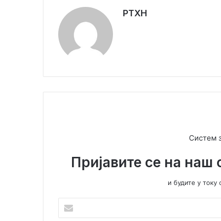
РТХН
Систем 
Пријавите се на наш 
и будите у ток
Унесите
Вашу