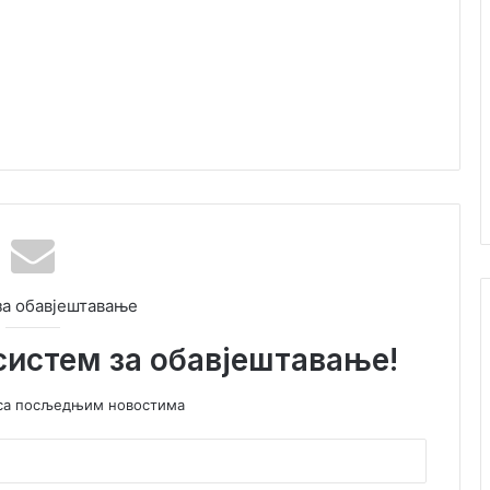
за обавјештавање
систем за обавјештавање!
у са посљедњим новостима