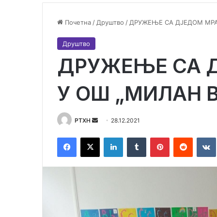
Почетна
/
Друштво
/
ДРУЖЕЊЕ СА ДЈЕДОМ МРА
Друштво
ДРУЖЕЊЕ СА 
У ОШ „МИЛАН 
Send
РТХН
28.12.2021
an
Facebook
X
LinkedIn
Tumblr
Pinterest
Reddit
email