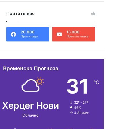
Пратите нас
20.000
13.000
Пратилаца
Претплатника
Временска Прогноза
31
℃
Херцег Нови
32º - 27º
46%
4.31 км/х
Облачно