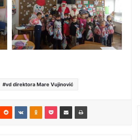
vd direktora Mare Vujinović
interest
Reddit
VKontakte
Odnoklassniki
Pocket
Подијели путем емаила
Штампај