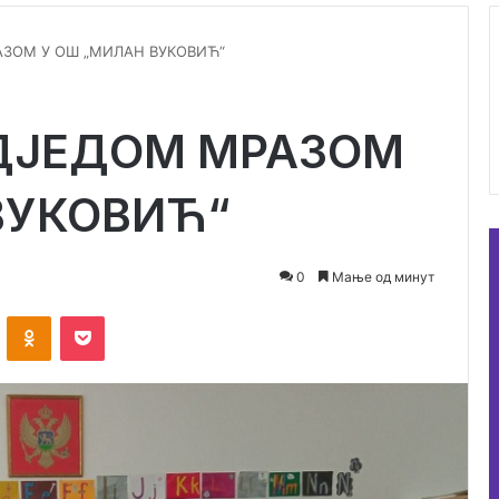
ЗОМ У ОШ „МИЛАН ВУКОВИЋ“
ДЈЕДОМ МРАЗОМ
ВУКОВИЋ“
0
Мање од минут
VKontakte
Odnoklassniki
Pocket