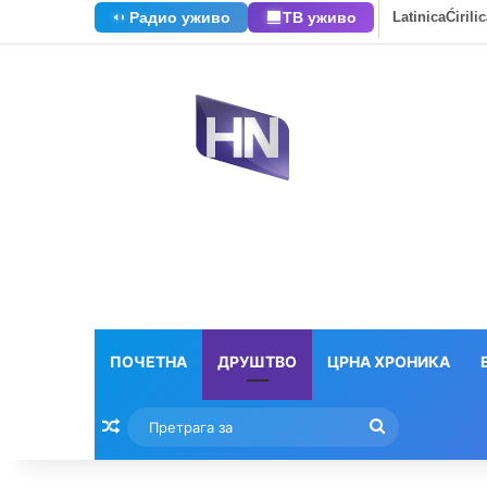
Радио уживо
ТВ уживо
Latinica
Ćirili
ПОЧЕТНА
ДРУШТВО
ЦРНА ХРОНИКА
Насумични текстови
Претрага
за