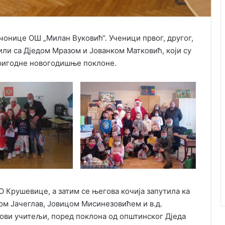
чонице ОШ „Милан Вуковић“. Ученици првог, другог,
или са Дједом Мразом и Јованком Матковић, који су
пригодне новогодишње поклоне.
О Крушевице, а затим се његова кочија запутила ка
ом Јачеглав, Јовицом Мисинезовићем и в.д.
ови учитељи, поред поклона од општинског Дједа