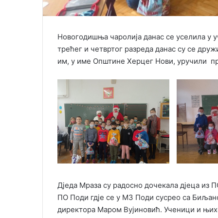
Новогодишња чаролија данас се уселила у у
трећег и четвртог разреда данас су се друж
им, у име Општине Херцег Нови, уручили 
Дједа Мраза су радосно дочекала дјеца из П
ПО Поди гдје се у МЗ Поди сусрео са Биљан
директора Маром Вујиновић. Ученици и њих