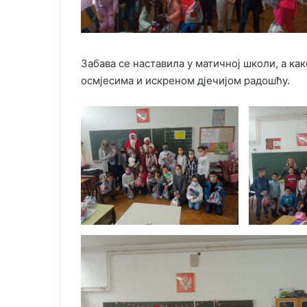
Забава се наставила у матичној школи, а как
осмјесима и искреном дјечијом радошћу.