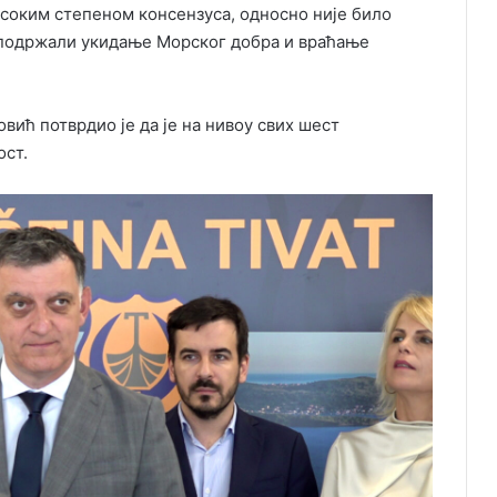
високим степеном консензуса, односно није било
 подржали укидање Морског добра и враћање
ић потврдио је да је на нивоу свих шест
ост.