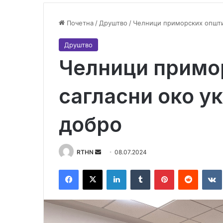
Почетна
/
Друштво
/
Челници приморских општи
Друштво
Челници примо
сагласни око у
добро
RTHN
S
08.07.2024
e
Facebook
X
LinkedIn
Tumblr
Pinterest
Reddit
VK
n
d
a
n