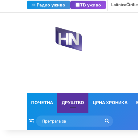
Радио уживо
ТВ уживо
Latinica
Ćirili
ПОЧЕТНА
ДРУШТВО
ЦРНА ХРОНИКА
Насумични текстови
Претрага
за