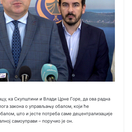
цу, ка Скупштини и Влади Црне Горе, да ова радна
лога закона о управљању обалом, који ће
балом, што и јесте потреба саме децентрализације
лној самоуправи – поручио је он.