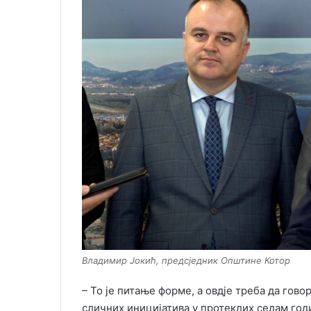
Владимир Јокић, предсједник Општине Котор
– То је питање форме, а овдје треба да гов
сличних иницијатива у протеклих седам годи