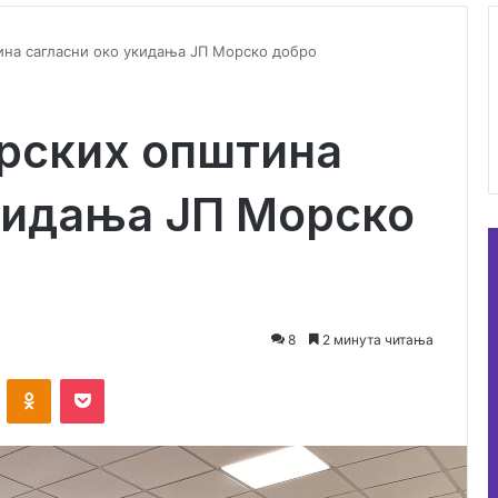
на сагласни око укидања ЈП Морско добро
рских општина
кидања ЈП Морско
8
2 минута читања
ontakte
Odnoklassniki
Pocket