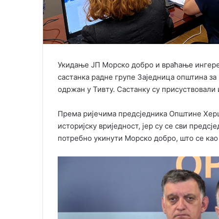
Укидање ЈП Морско добро и враћање ингере
састанка радне групе Заједница општина за 
одржан у Тивту. Састанку су присуствовали
Према ријечима предсједника Општине Херц
историјску вриједност, јер су се сви предс
потребно укинути Морско добро, што се као 