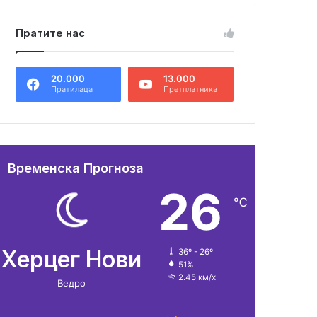
Пратите нас
20.000
13.000
Пратилаца
Претплатника
Временска Прогноза
26
℃
Херцег Нови
36º - 26º
51%
2.45 км/х
Ведро