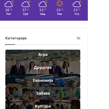
36
37
33
33
33
℃
℃
℃
℃
℃
Пет
Суб
Нед
Пон
Уто
Категорије
Агро
Друштво
Економија
Забава
Култура