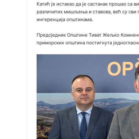
Катић је истакао да је састанак прошао са 
различитих мишљења и ставова, већ су сви
ингеренција општинама.
Предсједник Општине Тиват Жељко Комненов
приморских општина постигнута једногласн