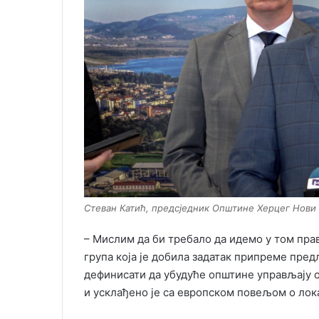
Стеван Катић, предсједник Општине Херцег Нови
– Мислим да би требало да идемо у том прав
група која је добила задатак припреме пред
дефинисати да убудуће општине управљају о
и усклађено је са европском повељом о лока