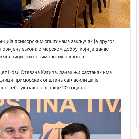
нција приморским општинама закључак је другог
промјену закона о морском добру, који је данас
 и челници свих приморских општина.
ег Нови Стевана Катића, данашњи састанак има
једници приморских општина сагласили да је
потреба указало још прије 20 година.