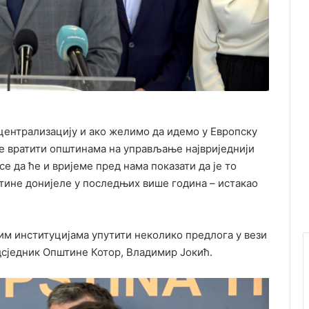
ецентрализацију и ако желимо да идемо у Европску
се вратити општинама на управљање највриједнији
се да ће и вријеме пред нама показати да је то
штине донијеле у последњих више година – истакао
им институцијама упутити неколико предлога у вези
дсједник Општине Котор, Владимир Јокић.