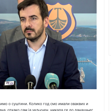
оримо о суштини. Колико год смо имали оваквих и
на, откако сам ја укључен, никада се до данашњег