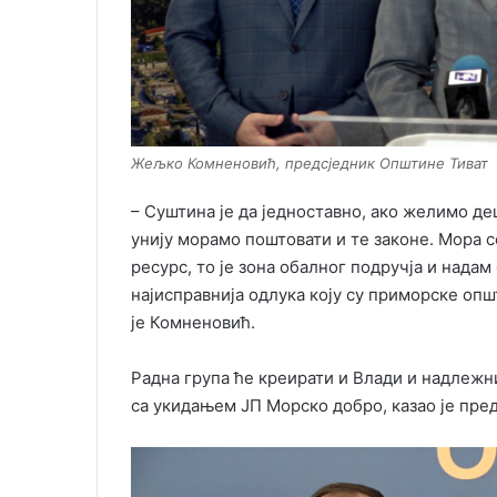
Жељко Комненовић, предсједник Општине Тиват
– Суштина је да једноставно, ако желимо д
унију морамо поштовати и те законе. Мора 
ресурс, то је зона обалног подручја и надам 
најисправнија одлука коју су приморске оп
је Комненовић.
Радна група ће креирати и Влади и надлежн
са укидањем ЈП Морско добро, казао је пре