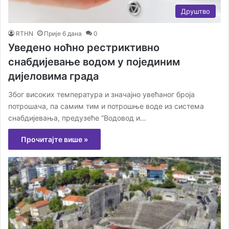
Друштво
RTHN
Прије 6 дана
0
Уведено ноћно рестриктивно
снабдијевање водом у појединим
дијеловима града
Због високих температура и значајно увећаног броја
потрошача, па самим тим и потрошње воде из система
снабдијевања, предузеће “Водовод и…
Прочитајте више »