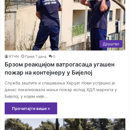
Друштво
RTHN
Прије 7 дана
0
Брзом реакцијом ватрогасаца угашен
пожар на контејнеру у Бијелој
Служба заштите и спашавања Херцег Нови успјешно је
данас локализовала мањи пожар испод ХДЛ маркета у
Бијелој, у којем није…
Прочитајте више »