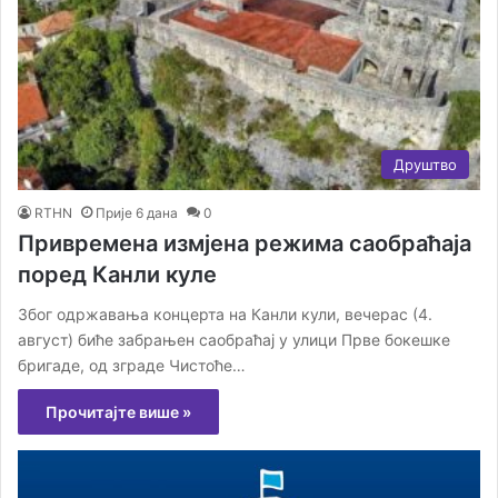
Друштво
RTHN
Прије 6 дана
0
Привремена измјена режима саобраћаја
поред Канли куле
Због одржавања концерта на Канли кули, вечерас (4.
август) биће забрањен саобраћај у улици Прве бокешке
бригаде, од зграде Чистоће…
Прочитајте више »