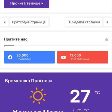
Прочитајте више »
Претходна страница
Сљедећа страница
Пратите нас
20.000
13.000
Пратилаца
Претплатника
Временска Прогноза
27
℃
32º - 27º