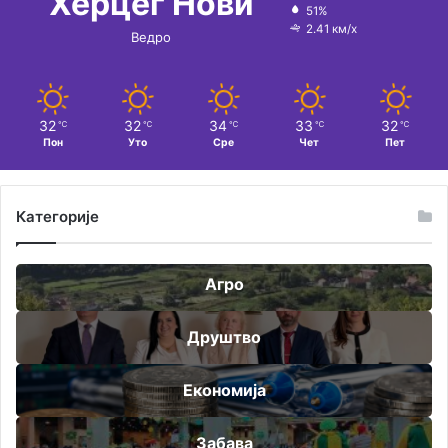
Херцег Нови
51%
2.41 км/х
Ведро
32
32
34
33
32
℃
℃
℃
℃
℃
Пон
Уто
Сре
Чет
Пет
Категорије
Агро
Друштво
Економија
Забава