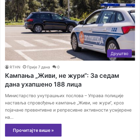
Друштво
RTHN
Прије 7 дана
0
Кампања „Живи, не жури“: За седам
дана ухапшено 188 лица
Министарство унутрашњих послова – Управа полиције
наставља спровођење кампање „Живи, не жури“, кроз
појачане превентивне и репресивне активности усмјерене
на…
Прочитајте више »