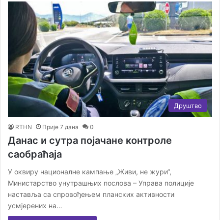
Друштво
RTHN
Прије 7 дана
0
Данас и сутра појачане контроле
саобраћаја
У оквиру националне кампање „Живи, не жури“,
Министарство унутрашњих послова – Управа полиције
наставља са спровођењем планских активности
усмјерених на…