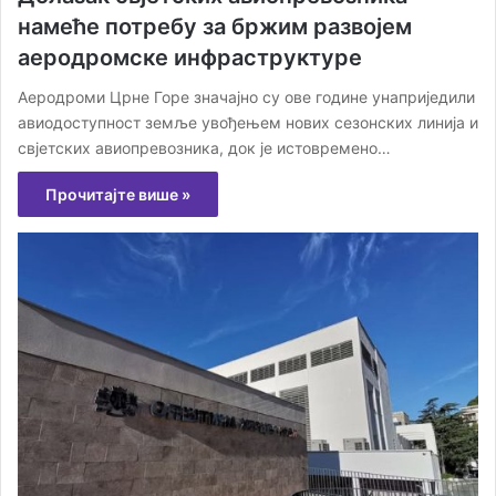
намеће потребу за бржим развојем
аеродромске инфраструктуре
Аеродроми Црне Горе значајно су ове године унаприједили
авиодоступност земље увођењем нових сезонских линија и
свјетских авиопревозника, док је истовремено…
Прочитајте више »