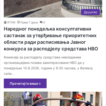
Друштво
RTHN
Прије 7 дана
0
Наредног понедељка консултативни
састанак за утврђивање приоритетних
области ради расписивања Јавног
конкурса за расподјелу средстава НВО
Комисија за расподјелу средстава невладиним
организацијама позива заинтересоване НВО да у
понедељак 10.8.2026. године у 9:30 часова, у Великој
сали…
Прочитајте више »