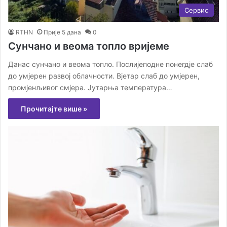
Сервис
RTHN
Прије 5 дана
0
Сунчано и веома топло вријеме
Данас сунчано и веома топло. Послијеподне понегдје слаб
до умјерен развој облачности. Вјетар слаб до умјерен,
промјенљивог смјера. Јутарња температура…
Прочитајте више »