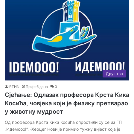
Друштво
RTHN
Прије 6 дана
0
Сјећање: Одлазак професора Крста Кика
Косића, човјека који је физику претварао
у животну мудрост
Од професора Крста Кика Косића опростили су се из ГП
„Идемооо!“. -Херцег Нови је примио тужну вијест која је