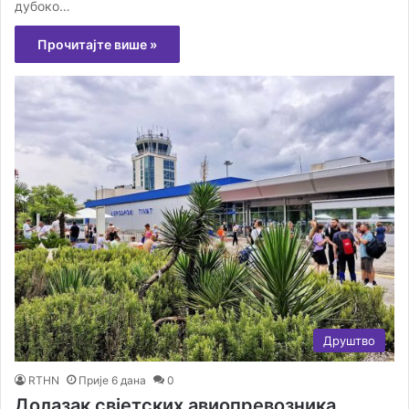
дубоко…
Прочитајте више »
Друштво
RTHN
Прије 6 дана
0
Долазак свјетских авиопревозника