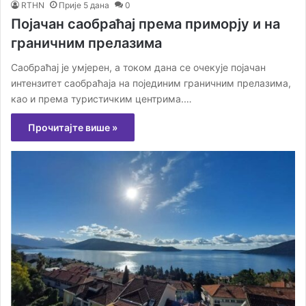
RTHN
Прије 5 дана
0
Појачан саобраћај према приморју и на
граничним прелазима
Саобраћај је умјерен, а током дана се очекује појачан
интензитет саобраћаја на појединим граничним прелазима,
као и према туристичким центрима.…
Прочитајте више »