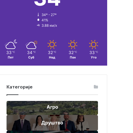
34º - 27º
41%
3.88 км/х
33
34
32
32
33
℃
℃
℃
℃
℃
Пет
Суб
Нед
Пон
Уто
Категорије
Агро
Друштво