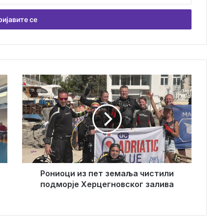
Р
о
н
и
о
ц
и
и
з
п
Рониоци из пет земаља чистили
е
подморје Херцегновског залива
т
з
е