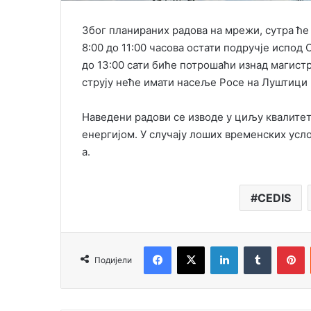
Због планираних радова на мрежи, сутра ће
8:00 до 11:00 часова остати подручје испод
до 13:00 сати биће потрошаћи изнад магистр
струју неће имати насеље Росе на Луштици
Наведени радови се изводе у циљу квалитет
енергијом. У случају лоших временских усло
а.
CEDIS
Facebook
X
LinkedIn
Tumblr
Pinterest
Подијели