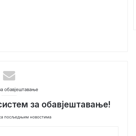
за обавјештавање
систем за обавјештавање!
у са посљедњим новостима