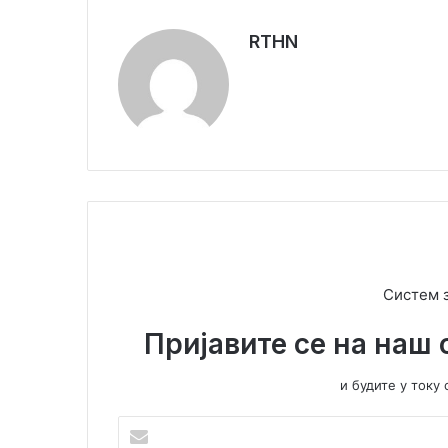
RTHN
Систем 
Пријавите се на наш 
и будите у ток
У
н