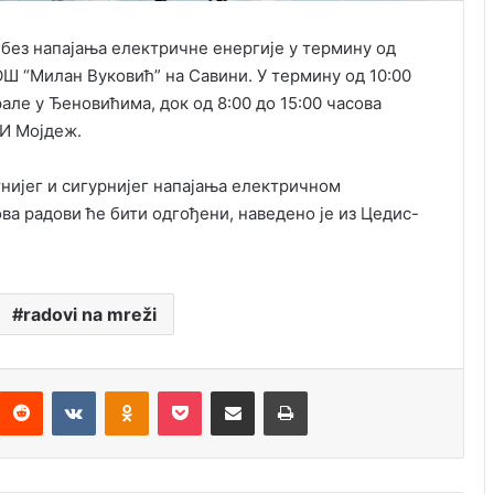
 без напајања електричне енергије у термину од
 ОШ “Милан Вуковић” на Савини. У термину од 10:00
але у Ђеновићима, док од 8:00 до 15:00 часова
 И Мојдеж.
нијег и сигурнијег напајања електричном
ва радови ће бити одгођени, наведено је из Цедис-
radovi na mreži
Reddit
VKontakte
Odnoklassniki
Pocket
Подијели путем емаила
Штампај