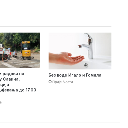
м
а
љ
а
ч
и
с
т
и
л
и
п
 радови на
о
Без воде Игало и Гомила
у Савина,
д
Прије 6 сати
ција
м
ијевања до 17.00
о
р
а
ј
е
Х
е