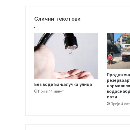
у
с
п
Слични текстови
ј
е
с
и
у
ч
е
н
и
Продужени
к
резервоар
а
Без воде Бањалучка улица
нормализа
О
водоснабд
Прије 41 минут
с
сати
н
Прије 4 сат
о
в
н
е