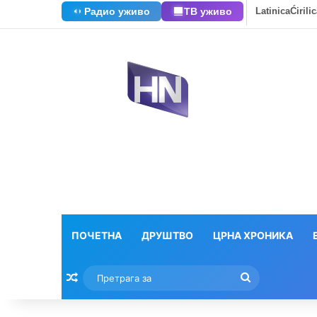
Радио уживо
ТВ уживо
Latinica
Ćirili
ПОЧЕТНА
ДРУШТВО
ЦРНА ХРОНИКА
Насумични текстови
Претрага
за