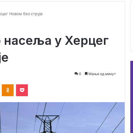
рцег Новом без струје
 насеља у Херцег
је
0
Мање од минут
ontakte
Odnoklassniki
Pocket