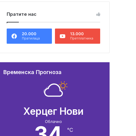
Пратите нас
20.000
13.000
Пратилаца
Претплатника
Временска Прогноза
Херцег Нови
Облачно
34
℃