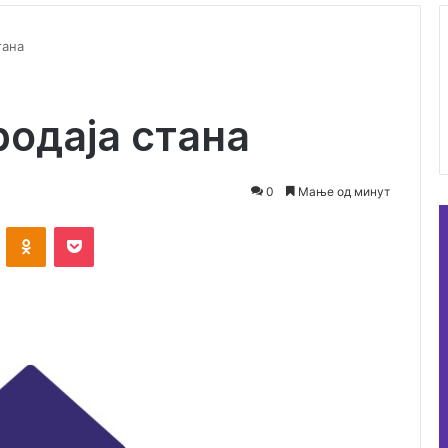
тана
родаја стана
0
Мање од минут
ontakte
Odnoklassniki
Pocket