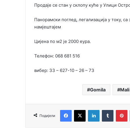
Продаје се стан у склопу куће у Улици Остр
Панорамски поглед, легализација у току, са
намјештајем
Цијена по м2 је 2000 еура.
Телефон: 068 681 516
вибер: 33 – 627-10 – 26 – 73
Gomila
Mali
Facebook
X
LinkedIn
Tumblr
Pinterest
Подијели