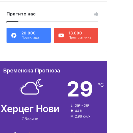
Пратите нас
20.000
13.000
Пратилаца
Претплатника
Временска Прогноза
29
℃
Херцег Нови
29º - 26º
44%
2.96 км/х
Облачно