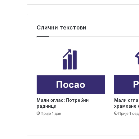
а
д
о
в
Слични текстови
о
љ
н
и
н
о
в
и
м
ц
ј
Мали оглас: Потребни
Мали огла
е
радници
храмовне 
н
Прије 1 дан
Прије 1 се
о
в
н
и