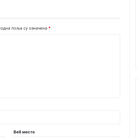
о
м
одна поља су означена
*
Веб место