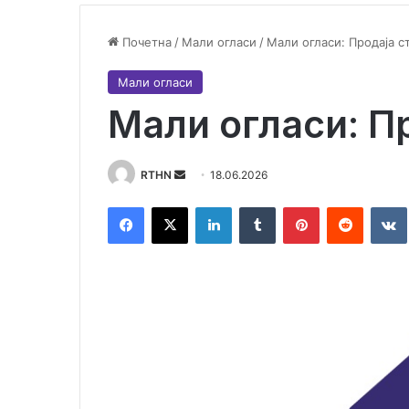
Почетна
/
Мали огласи
/
Мали огласи: Продаја с
Мали огласи
Мали огласи: П
RTHN
S
18.06.2026
e
Facebook
X
LinkedIn
Tumblr
Pinterest
Reddit
VK
n
d
a
n
e
m
a
i
l