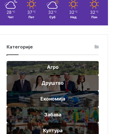
28
37
32
32
32
℃
℃
℃
℃
℃
Чет
Пет
Суб
Нед
Пон
Категорије
Агро
Друштво
Економија
Забава
Култура