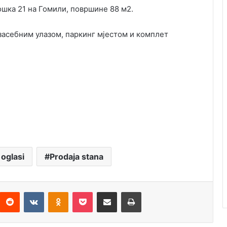
ошка 21 на Гомили, површине 88 м2.
 засебним улазом, паркинг мјестом и комплет
 oglasi
Prodaja stana
Reddit
VKontakte
Odnoklassniki
Pocket
Подијели путем емаила
Штампај