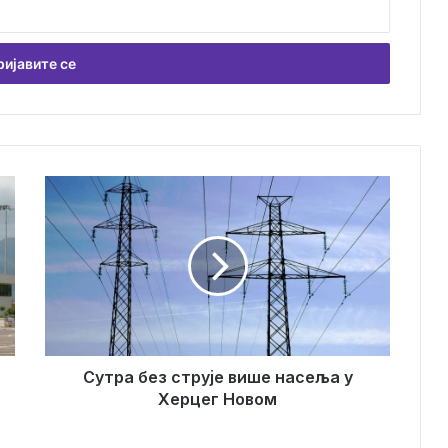
С
у
т
р
а
б
е
з
с
т
Сутра без струје више насеља у
р
Херцег Новом
у
ј