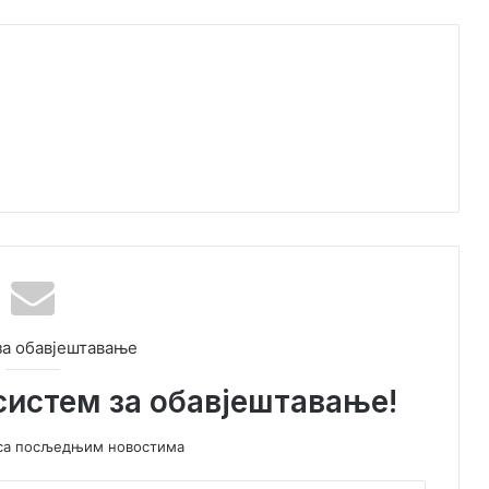
за обавјештавање
систем за обавјештавање!
у са посљедњим новостима