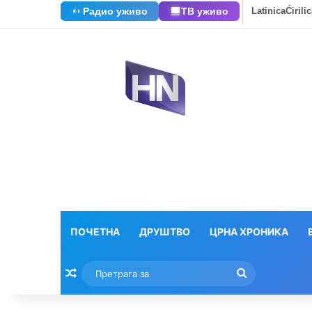
Радио уживо
ТВ уживо
Latinica
Ćirili
ПОЧЕТНА
ДРУШТВО
ЦРНА ХРОНИКА
Насумични текстови
Претрага
за