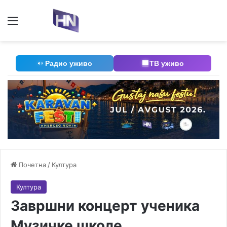
Мени
П
Радио уживо
ТВ уживо
Почетна
/
Култура
Култура
Завршни концерт ученика
Музичке школе