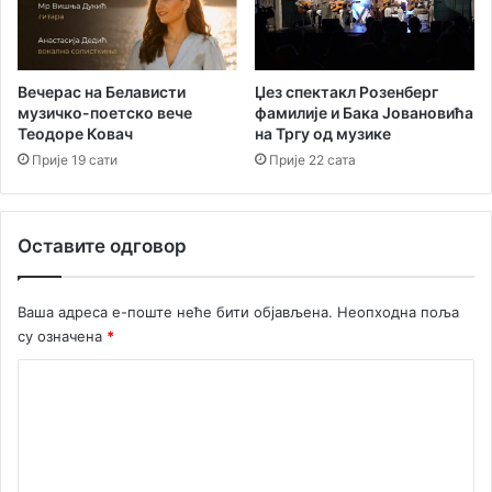
р
ј
а
е
д
з
њ
а
Вечерас на Белависти
Џез спектакл Розенберг
е
музичко-поетско вече
фамилије и Бака Јовановића
с
Теодоре Ковач
на Тргу од музике
с
л
а
у
Прије 19 сати
Прије 22 сата
Н
ж
о
у
р
ј
Оставите одговор
в
у
е
и
ж
н
Ваша адреса е-поште неће бити објављена.
Неопходна поља
а
с
су означена
*
н
т
и
и
К
м
т
о
а
у
ц
м
и
е
о