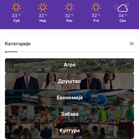
33
32
32
32
34
℃
℃
℃
℃
℃
Суб
Нед
Пон
Уто
Сре
Категорије
Агро
Друштво
Економија
Забава
Култура