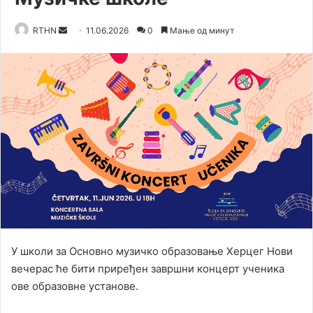
RTHN
S
11.06.2026
0
Мање од минут
e
n
d
a
n
e
m
a
i
l
У школи за Основно музичко образовање Херцег Нови
вечерас ће бити приређен завршни концерт ученика
ове образовне установе.