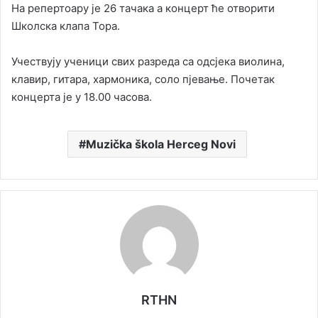
На репертоару је 26 тачака а концерт ће отворити
Школска клапа Тора.
Учествују ученици свих разреда са одсјека виолина,
клавир, гитара, хармоника, соло пјевање. Почетак
концерта је у 18.00 часова.
Muzička škola Herceg Novi
RTHN