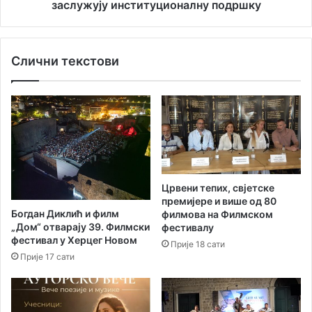
е
о
заслужују институционалну подршку
в
с
и
н
ћ
и
Слични текстови
“
ћ
о
:
ч
Д
е
о
к
б
у
р
ј
е
у
п
н
о
Црвени тепих, свјетске
а
с
премијере и више од 80
с
л
Богдан Диклић и филм
филмова на Филмском
т
о
„Дом“ отварају 39. Филмски
фестивалу
а
в
фестивал у Херцег Новом
Прије 18 сати
в
н
Прије 17 сати
а
е
к
и
с
д
а
е