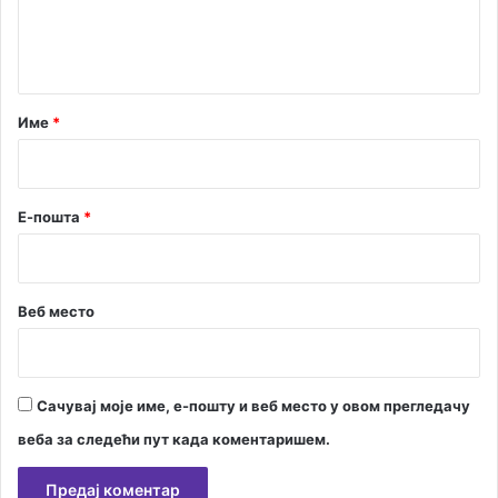
н
н
а
т
л
а
н
у
р
Име
*
п
*
о
д
р
Е-пошта
*
ш
к
у
Веб место
Сачувај моје име, е-пошту и веб место у овом прегледачу
веба за следећи пут када коментаришем.