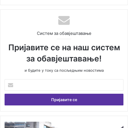
Систем за обавјештавање
Пријавите се на наш систем
за обавјештавање!
и будите у току са посљедњим новостима
У
н
е
с
и
т
е
В
У