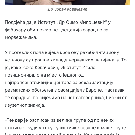
Др Зоран Ковачевић
Подсјећа да је Иститут „Др Симо Милошевић“ у
фебруару обиљежио пет деценија сарадње са
Норвежанима.
У протеклих пола вијека кроз ову рехабилитациону
установу су прошле хиљаде норвешких пацијената. То
је, како каже Ковачевић, Институт Игало
позиционирало на мјесто једног од
најпрепознатљивијих центара за рехабилитацију
реуматских обољења у овом дијелу Европе. Наставак
те сарадње, по ријечима нашег саговорника, био би од
изузетног значаја.
-Тендер је расписан за велике групе од по неких
стотинак људи у току туристичке сезоне и мале групе.