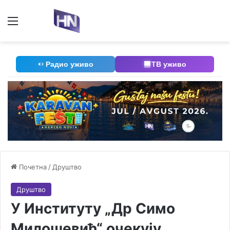
Мени
П
Радио уживо
ТВ уживо
Почетна
/
Друштво
Друштво
У Институту „Др Симо
Милошевић“ очекују