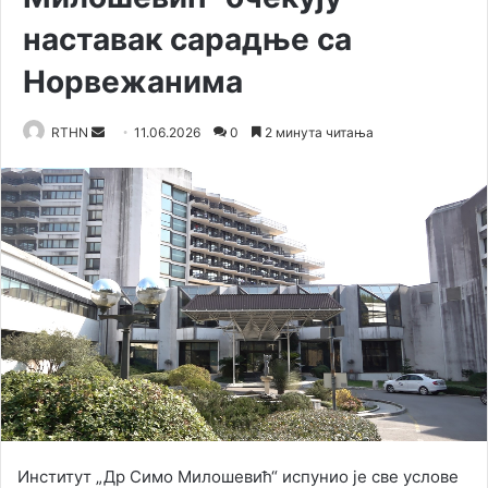
наставак сарадње са
Норвежанима
RTHN
S
11.06.2026
0
2 минута читања
e
n
d
a
n
e
m
a
i
l
Институт „Др Симо Милошевић“ испунио је све услове