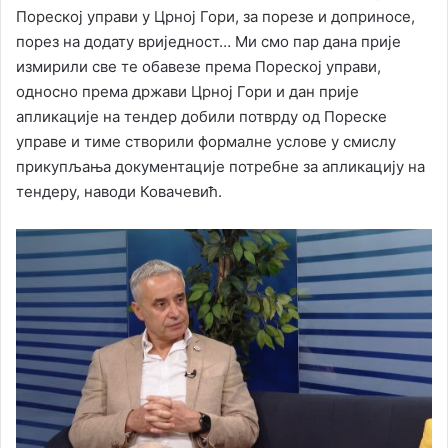
Пореској управи у Црној Гори, за порезе и доприносе,
порез на додату вриједност… Ми смо пар дана прије
измирили све те обавезе према Пореској управи,
односно према држави Црној Гори и дан прије
апликације на тендер добили потврду од Пореске
управе и тиме створили формалне услове у смислу
прикупљања документације потребне за апликацију на
тендеру, наводи Ковачевић.