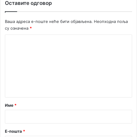
Оставите одговор
Ваша адреса е-поште неће бити објављена.
Неопходна поља
су означена
*
К
о
м
е
н
т
а
р
Име
*
*
Е-пошта
*