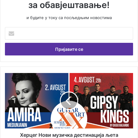
за обавјештавање!
и будите у току са посљедњим новостима
У
н
е
с
и
т
е
В
Х
а
е
ш
р
у
ц
е
е
м
г
а
Н
и
о
л
в
а
и
Херцег Нови музичка дестинација љета