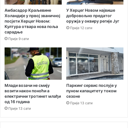
а
а
М
Амбасадор Краљевине
У Херцег Новом највише
у
Холандије у првој званичној
добровољно предатог
з
посјети Херцег Новом:
оружја у оквиру регије Југ
и
Култура отвара нова поља
Прије 12 сати
ч
сарадње
к
Прије 9 сати
е
ш
к
о
л
е
Паркинг сервис послује у
Млади возачи не смију
пуном капацитету током
возити након поноћи а
сезоне
електрични тротинет млађи
од 16 година
Прије 13 сати
Прије 13 сати