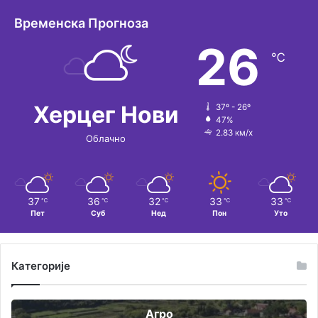
т
Временска Прогноза
и
26
℃
в
е
:
Херцег Нови
37º - 26º
47%
2.83 км/х
Облачно
37
36
32
33
33
℃
℃
℃
℃
℃
Пет
Суб
Нед
Пон
Уто
Категорије
Агро