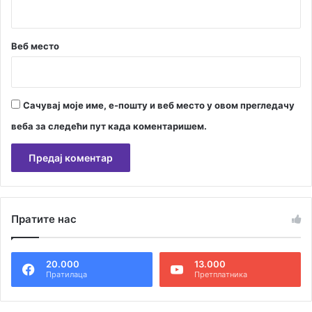
Веб место
Сачувај моје име, е-пошту и веб место у овом прегледачу
веба за следећи пут када коментаришем.
А
л
Пратите нас
т
е
20.000
13.000
р
Пратилаца
Претплатника
н
а