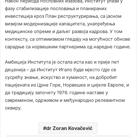
Након периода пословних изазова, Институт улази у
фазу стабилизације пословања и планираних
инвестиција кроз План реструктурирања, са јасном
визијом модернизације капацитета, унапређења
медицинске опреме и даљег развоја кадрова. У том
контексту, са оптимизмом гледају на могућност обнове
сарадње са норвешким партнерима од наредне године.
Амбиција Института је остала иста као и прије пет
деценија – да Институт Игало буде мјесто гдје се
сусрећу знање, искуство и хуманост, на добробит
пацијената из Црне Горе, Норвешке и цијеле Европе, и
да традицију започету 1976. године наставе у
савременом, одрживом и међународно релевантном
оквиру.
dr Zoran Kovačević