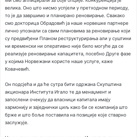
Ми смо аплицирали за обје опције. Конкуренција је
велика. Оно што нисмо успјели у претходном периоду,
то је да завршимо и планирано реновирање. Свакако
смо докторица Обрадовић ја наше норвешке партнере
лично упознали са свим плановима за реновирање који
су предвиђени Планом реструктурирања али у суштини
ни временски ни оперативно није било могуће да се
реализује реновирање капацитета, посебно Друге фазе
у којима Норвежани користе наше услуге, каже
Ковачевић.
Он подсјећа и да ће сутра бити одржана Скупштина
акционара Института Игало те да менаџмент и
запослени очекују да власници капитала имају
хармонију и заједнички циљ како би се компанија што
брже и што боље поставила на позиције које стварно
заслужује.