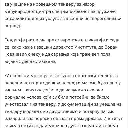
за учешће на норвешком тендеру за избор
међународног центра специјализованог за пружање
рехабилитационих услуга за наредни четворогодишњи
период.
Тендер је расписан преко европске апликације и сада
се, како каже извршни директор Института, др Зоран
Ковачевић очекује да сарадња која траје већ пола
вијека буде настављена.
-У прошлом мјесецу је закључен норвешки тендер за
наредни четворогодишњи период и ми смо буквално у
задњем тренутку успјели да испунимо све оне
формалне услове који су били потребни да бисмо
учествовали на тендеру. У документацији за учешће на
тендеру морали смо да доставимо и потврду да смо
измирили све пореске обавезе према држави. Институт
је имао неких седам милиона дуга са каматама према