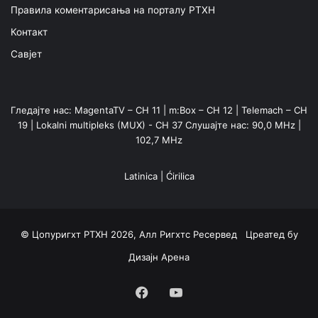
Правила коментарисања на порталу РТХН
Контакт
Савјет
Гледајте нас: MagentaTV – CH 11 | m:Box – CH 12 | Telemach – CH
19 | Lokalni multipleks (MUX) - CH 37 Слушајте нас: 90,0 MHz |
102,7 MHz
Latinica
|
Ćirilica
© Цопyригхт РТХН 2026, Алл Ригхтс Ресервед Цреатед бy
Дизајн Арена
Facebook
YouTube