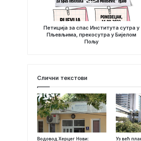
и
и
ј
л
а
а
з
д
а
Петиција за спас Института сутра у
р
с
Пљевљима, прекосутра у Бијелом
е
п
Пољу
с
а
у
с
И
н
с
Слични текстови
т
и
т
у
т
а
с
у
т
Водовод Херцег Нови:
Уз већ пл
р