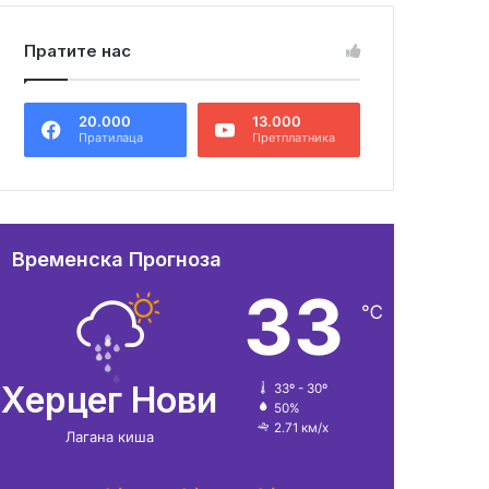
Пратите нас
20.000
13.000
Пратилаца
Претплатника
Временска Прогноза
33
℃
Херцег Нови
33º - 30º
50%
2.71 км/х
Лагана киша