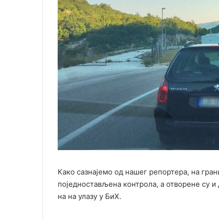
Како сазнајемо од нашег репортера, на гран
поједностављена контрола, а отворене су и д
на на улазу у БиХ.