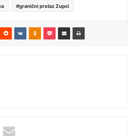
ca
granični prelaz Zupci
Reddit
VKontakte
Odnoklassniki
Pocket
Подијели путем емаила
Штампај