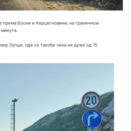
ре према Босни и Херцегновини, на граничном
 минута.
лазу Зупци, гдје се такође чека не дуже од 15