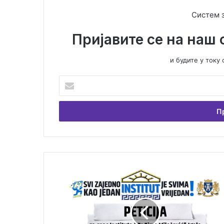
Систем 
Пријавите се на наш 
и будите у ток
У
н
е
с
и
т
е
В
а
П
ш
е
у
т
е
и
м
ц
а