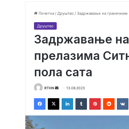
Почетна
/
Друштво
/
Задржавање на граничним п
Друштво
Задржавање на
прелазима Ситн
пола сата
RTHN
S
13.08.2023
e
Facebook
X
LinkedIn
Tumblr
Pinterest
Reddit
VK
n
d
a
n