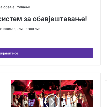
за обавјештавање
систем за обавјештавање!
у са посљедњим новостима
С
а
К
а
н