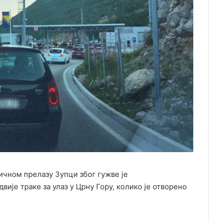
ичном прелазу Зупци због гужве је
вије траке за улаз у Црну Гору, колико је отворено