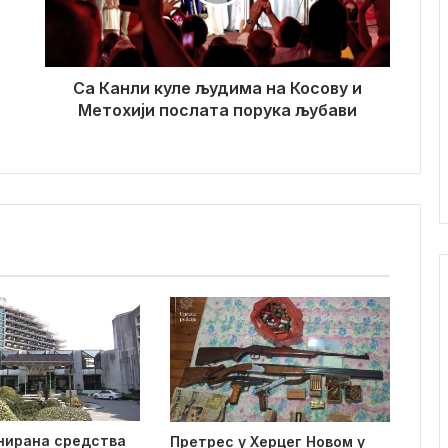
л
и
к
у
л
Са Канли куле људима на Косову и
е
Метохији послата порука љубави
љ
у
д
и
м
а
н
а
К
о
с
о
в
у
и
анирана средства
Претрес у Херцег Новом у
М