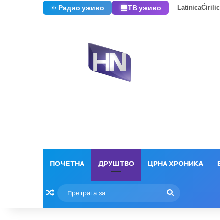
Радио уживо
ТВ уживо
Latinica
Ćirili
ПОЧЕТНА
ДРУШТВО
ЦРНА ХРОНИКА
Насумични текстови
Претрага
за