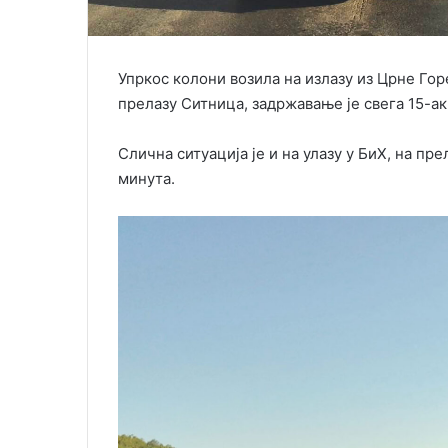
Упркос колони возила на излазу из Црне Го
прелазу Ситница, задржавање је свега 15-ак
Слична ситуација је и на улазу у БиХ, на пре
минута.