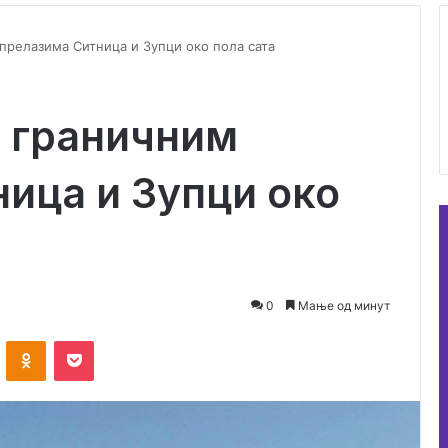
релазима Ситница и Зупци око пола сата
 граничним
ица и Зупци око
0
Мање од минут
ontakte
Odnoklassniki
Pocket