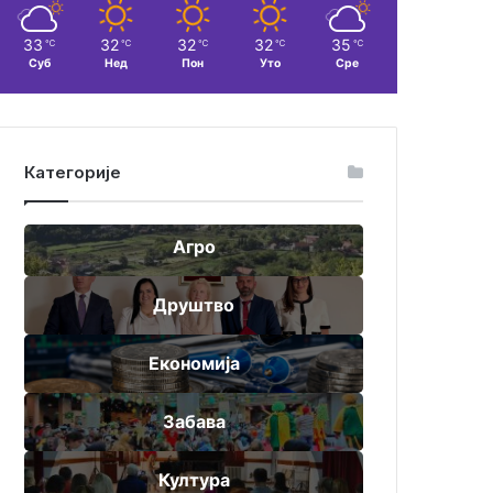
33
32
32
32
35
℃
℃
℃
℃
℃
Суб
Нед
Пон
Уто
Сре
Категорије
Агро
Друштво
Економија
Забава
Култура