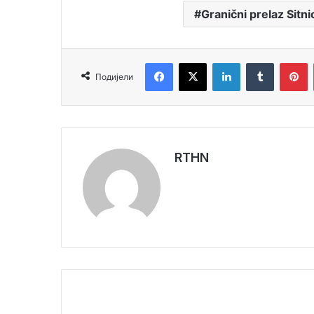
Granični prelaz Sitni
Facebook
X
LinkedIn
Tumblr
Pinterest
Подијели
RTHN