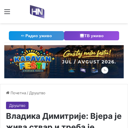
Мени
П
Радио уживо
ТВ уживо
Почетна
/
Друштво
Друштво
Владика Димитрије: Вјера је
жива ствар и треба је