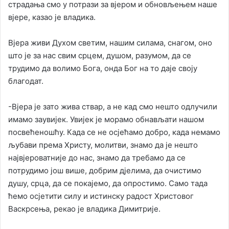
страдања смо у потрази за вјером и обновљењем наше
вјере, казао је владика.
Вјера живи Духом светим, нашим силама, снагом, оно
што је за нас свим срцем, душом, разумом, да се
трудимо да волимо Бога, онда Бог на то даје своју
благодат.
-Вјера је зато жива ствар, а не кад смо нешто одлучили
имамо заувијек. Увијек је морамо обнављати нашом
посвећеношћу. Када се не осјећамо добро, када немамо
љубави према Христу, молитви, знамо да је нешто
највјероватније до нас, знамо да требамо да се
потрудимо још више, добрим дјелима, да очистимо
душу, срца, да се покајемо, да опростимо. Само тада
ћемо осјетити силу и истинску радост Христовог
Васкрсења, рекао је владика Димитрије.