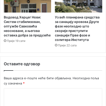
Водовод Херцег Нови:
Уз већ планирана средства
Систем стабилизован,
за санацију кровова Друге
оптужбе Савковића
фазе неопходно што
неосноване, а његова
скорије приступити
оставка добра за предузеће
санацији Прве фазе и
солитера Института
Прије 19 сати
Прије 22 сата
Оставите одговор
Ваша адреса е-поште неће бити објављена.
Неопходна поља
су означена
*
К
о