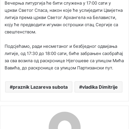
Вечерња литургија ће бити служена у 17:00 сати у
цркви Светог Спаса, након које ће услиједити Цвијетна
литија према цркви Светог Архангела на Белависти,
коју ће предводити игуман острошки отац Сергије са
свештенством.
Подсјећамо, ради несметаног и безбједног одвијања
литије, од 17:30 до 18:00 сати, биће забрањен саобраћај
за сва возила од раскрснице Нјегошеве са улицом Мића
Вавића, до раскрснице са улицом Партизански пут.
praznik Lazareva subota
vladika Dimitrije