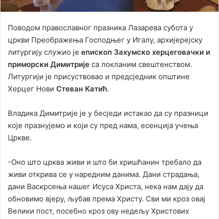
Поводом православног празника Лазарева субота у
цркви Преображења Господњег у Игалу, архијерејску
литургију служио је
епископ Захумско херцеговачки и
приморски Димитрије
са локланим свештенством.
Литургији је присуствовао и предсједник општине
Херцег Нови
Стеван Катић
.
Владика Димитрије је у бесједи истакао да су празници
које празнујемо и који су пред нама, есенција учења
Цркве.
-Оно што црква живи и што би хришћанин требало да
живи открива се у наредним данима. Дани страдања,
дани Васкрсења нашег Исуса Христа, нека нам дају да
обновимо вјеру, љубав према Христу. Сви ми кроз овај
Велики пост, посебно кроз ову недељу Христових