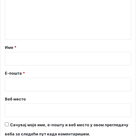
м
е
н
т
а
р
Име
*
*
Е-пошта
*
Веб место
Сачувај моје име, е-пошту и веб место у овом прегледачу
веба за следећи пут када коментаришем.