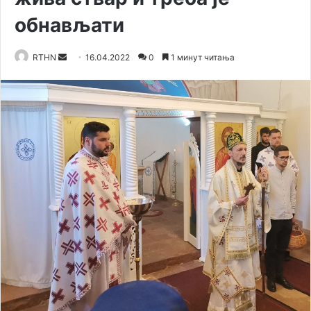
обнављати
Send
RTHN
16.04.2022
0
1 минут читања
an
email