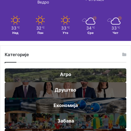
Ведро
33
32
33
34
33
℃
℃
℃
℃
℃
Нед
Пон
Уто
Сре
Чет
Категорије
Агро
Друштво
Економија
Забава