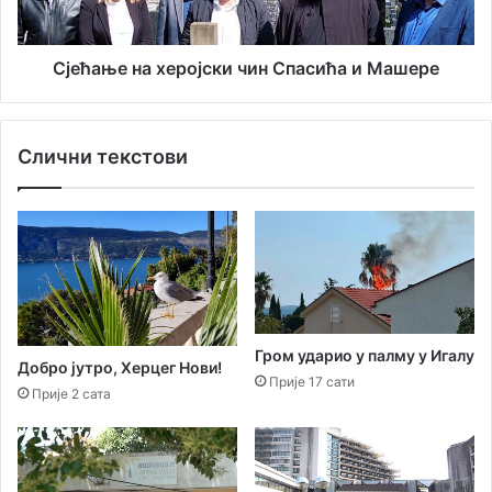
Сјећање на херојски чин Спасића и Машере
Слични текстови
Гром ударио у палму у Игалу
Добро јутро, Херцег Нови!
Прије 17 сати
Прије 2 сата