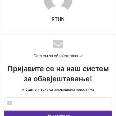
RTHN
Систем за обавјештавање
Пријавите се на наш систем
за обавјештавање!
и будите у току са посљедњим новостима
Унесите
Вашу
емаил
адресу