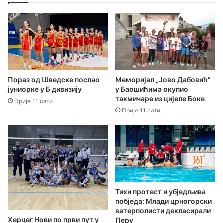
м
р
о
а
р
в
ј
и
а
н
а
љ
Пораз од Шведске послао
Меморијал „Јово Дабовић”
е
јуниорке у Б дивизију
у Баошићима окупио
т
такмичаре из цијеле Боке
Прије 11 сати
њ
Прије 11 сати
е
м
к
а
м
п
у
Тихи протест и убједљива
побједа: Млади црногорски
ватерполисти декласирали
Херцег Нови по први пут у
Перу