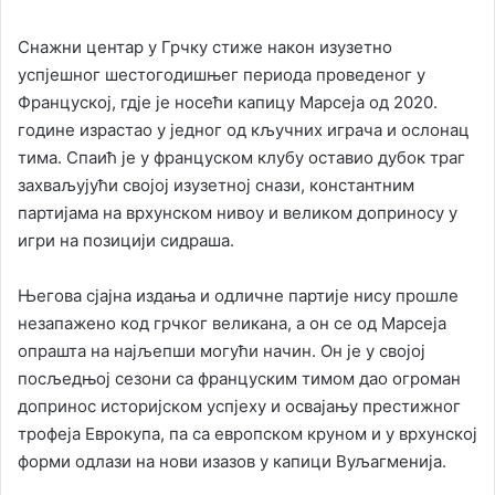
Снажни центар у Грчку стиже након изузетно
успјешног шестогодишњег периода проведеног у
Француској, гд‌је је носећи капицу Марсеја од 2020.
године израстао у једног од кључних играча и ослонац
тима. Спаић је у француском клубу оставио дубок траг
захваљујући својој изузетној снази, константним
партијама на врхунском нивоу и великом доприносу у
игри на позицији сидраша.
Његова сјајна издања и одличне партије нису прошле
незапажено код грчког великана, а он се од Марсеја
опрашта на најљепши могући начин. Он је у својој
посљедњој сезони са француским тимом дао огроман
допринос историјском успјеху и освајању престижног
трофеја Еврокупа, па са европском круном и у врхунској
форми одлази на нови изазов у капици Вуљагменија.