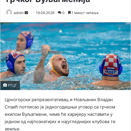
admin
S
19.06.2026
0
1 минут читања
e
n
d
a
n
e
m
a
i
l
РТЦГ
Црногорски репрезентативац и Новљанин Владан
Спаић потписао је једногодишњи уговор са грчком
екипом Вуљагмени, чиме ће каријеру наставити у
једном од најпознатијих и најугледнијих клубова те
земље.