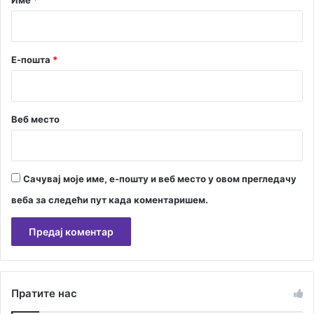
Име
*
*
Е-пошта
*
Веб место
Сачувај моје име, е-пошту и веб место у овом прегледачу
веба за следећи пут када коментаришем.
А
л
Пратите нас
т