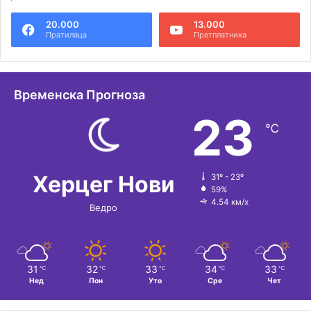
е
20.000
13.000
р
Пратилаца
Претплатника
н
а
т
Временска Прогноза
и
23
℃
в
е
:
Херцег Нови
31º - 23º
59%
4.54 км/х
Ведро
31
32
33
34
33
℃
℃
℃
℃
℃
Нед
Пон
Уто
Сре
Чет