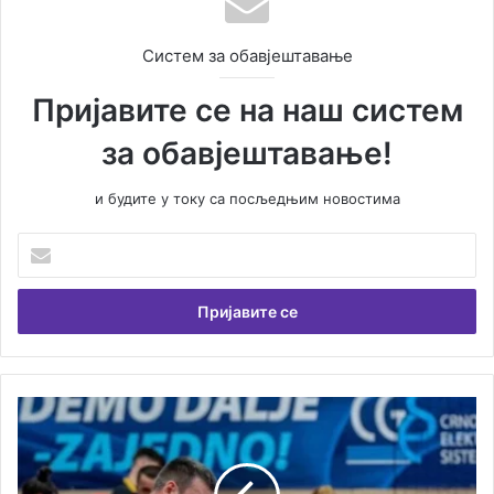
Систем за обавјештавање
Пријавите се на наш систем
за обавјештавање!
и будите у току са посљедњим новостима
У
н
е
с
и
т
е
В
Л
а
у
ш
к
у
а