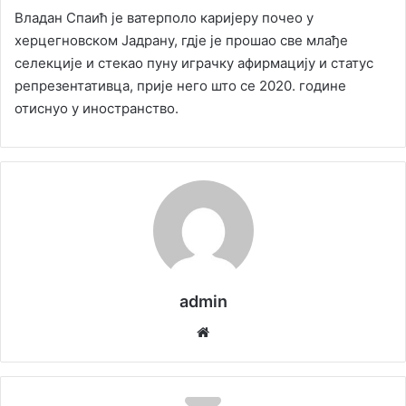
Владан Спаић је ватерполо каријеру почео у
херцегновском Јадрану, гд‌је је прошао све млађе
селекције и стекао пуну играчку афирмацију и статус
репрезентативца, прије него што се 2020. године
отиснуо у иностранство.
admin
We
bsi
te