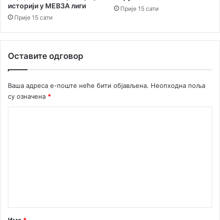
историји у МЕВЗА лиги
Прије 15 сати
Прије 15 сати
Оставите одговор
Ваша адреса е-поште неће бити објављена.
Неопходна поља
су означена
*
К
о
м
е
н
т
а
р