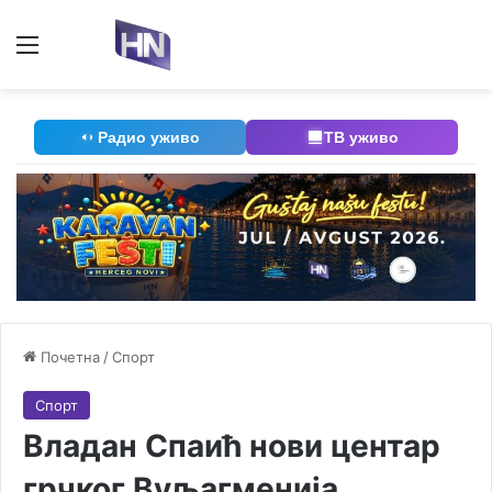
Мени
П
Радио уживо
ТВ уживо
Почетна
/
Спорт
Спорт
Владан Спаић нови центар
грчког Вуљагменија