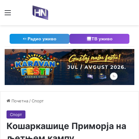
Мени
П
Радио уживо
ТВ уживо
Почетна
/
Спорт
Спорт
Кошаркашице Приморја на
љетњем кампу