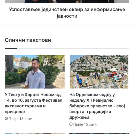
а
љ
р
е
Успостављен јединствен оквир за информисање
г
н
јавности
р
ј
ч
е
к
д
Слични текстови
о
и
г
н
В
с
у
т
љ
в
а
е
г
н
м
о
е
к
У Тивту и Херцег Новом од
На Орјенском седлу у
н
в
14. до 16. августа Фестивал
нед‌ељу XII Ревијално
и
и
активног туризма и
бућарско првенство – спој
ј
р
привреде
спорта, традиције и
а
з
дружења
Прије 13 сати
а
Прије 15 сати
и