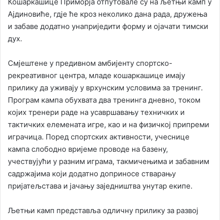
Кошаркашице Приморја отпутовале су на љетњи камп у
Ајдиновиће, гд‌је ће кроз неколико дана рада, дружења
и забаве додатно унаприједити форму и ојачати тимски
дух.
Смјештене у предивном амбијенту спортско-
рекреативног центра, младе кошаркашице имају
прилику да уживају у врхунским условима за тренинг.
Програм кампа обухвата два тренинга дневно, током
којих тренери раде на усавршавању техничких и
тактичких елемената игре, као и на физичкој припреми
играчица. Поред спортских активности, учеснице
кампа слободно вријеме проводе на базену,
учествујући у разним играма, такмичењима и забавним
садржајима који додатно доприносе стварању
пријатељстава и јачању заједништва унутар екипе.
Љетњи камп представља одличну прилику за развој