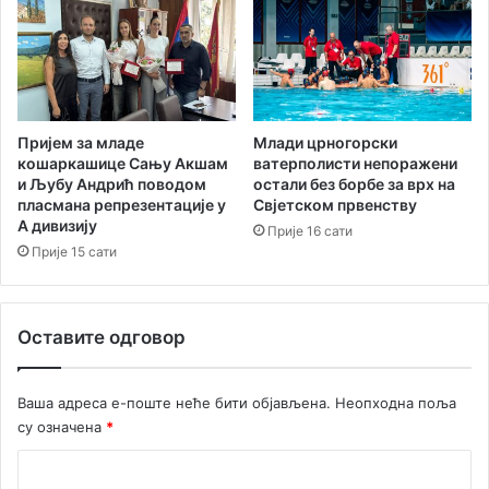
н
ф
о
р
м
и
с
Пријем за младе
Млади црногорски
а
кошаркашице Сању Акшам
ватерполисти непоражени
и Љубу Андрић поводом
остали без борбе за врх на
њ
пласмана репрезентације у
Свјетском првенству
е
А дивизију
ј
Прије 16 сати
Прије 15 сати
а
в
н
о
Оставите одговор
с
т
и
Ваша адреса е-поште неће бити објављена.
Неопходна поља
су означена
*
К