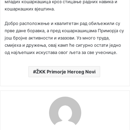
младих кошаркашица кроз стицање радних навика и
кошаркашких вјештина.
Добро расположење и квалитетан рад обиљежили су
прве дане боравка, а пред кошаркашицама Приморја су
још бројне активности и изазови. Уз много труда,
смијеха и дружења, овај камп ће сигурно остати једно
од најљепших искустава овог љета за све учеснице.
ŽKK Primorje Herceg Novi