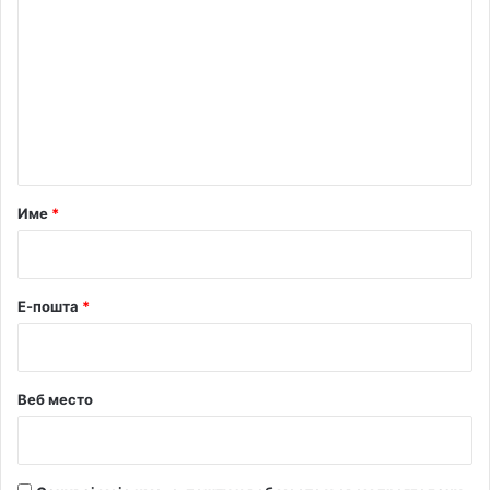
о
м
е
н
т
а
р
Име
*
*
Е-пошта
*
Веб место