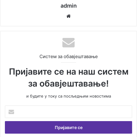
admin
We
bsi
te
Систем за обавјештавање
Пријавите се на наш систем
за обавјештавање!
и будите у току са посљедњим новостима
У
н
е
с
и