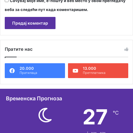
Сачувај моје име, е-пошту и веб место у овом прегледачу
веба за следећи пут када коментаришем.
А
л
Пратите нас
т
е
20.000
13.000
р
Пратилаца
Претплатника
н
а
т
Временска Прогноза
и
27
℃
в
е
: