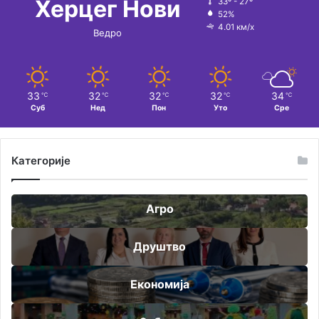
Херцег Нови
33º - 27º
52%
4.01 км/х
Ведро
33
32
32
32
34
℃
℃
℃
℃
℃
Суб
Нед
Пон
Уто
Сре
Категорије
Агро
Друштво
Економија