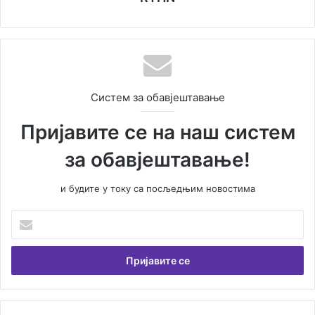
Систем за обавјештавање
Пријавите се на наш систем
за обавјештавање!
и будите у току са посљедњим новостима
У
н
е
с
и
т
е