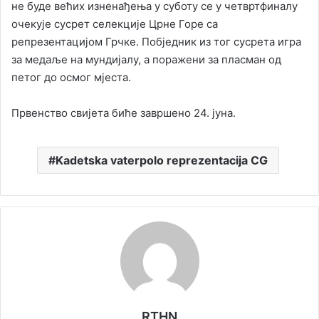
не буде већих изненађења у суботу се у четвртфиналу
очекује сусрет селекције Црне Горе са
репрезентацијом Грчке. Побједник из тог сусрета игра
за медаље на мундијалу, а поражени за пласман од
петог до осмог мјеста.
Првенство свијета биће завршено 24. јуна.
Kadetska vaterpolo reprezentacija CG
RTHN