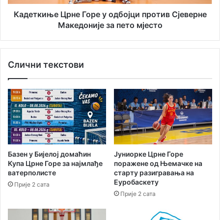
н
е
с
Ц
Кадеткиње Црне Горе у одбојци против Сјеверне
т
р
Македоније за пето мјесто
и
н
т
е
у
Г
т
Слични текстови
о
а
р
И
е
г
у
а
о
л
д
о
б
у
о
в
ј
Базен у Бијелој домаћин
Јуниорке Црне Горе
л
ц
Купа Црне Горе за најмлађе
поражене од Њемачке на
а
и
ватерполисте
старту разигравања на
с
п
Еуробаскету
Прије 2 сата
н
р
Прије 2 сата
и
о
ш
т
т
и