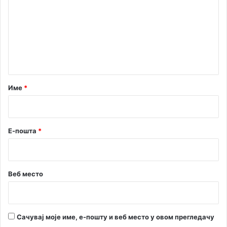
5
п
м
м
е
е
и
т
л
о
н
и
м
т
о
ј
н
а
е
а
с
р
Име
*
е
т
*
у
о
р
а
Е-пошта
*
Веб место
Сачувај моје име, е-пошту и веб место у овом прегледачу