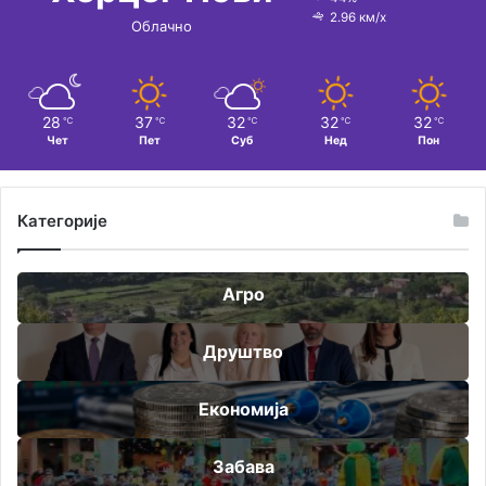
2.96 км/х
Облачно
28
37
32
32
32
℃
℃
℃
℃
℃
Чет
Пет
Суб
Нед
Пон
Категорије
Агро
Друштво
Економија
Забава