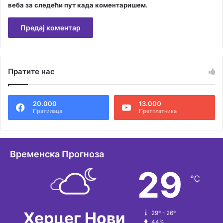
веба за следећи пут када коментаришем.
А
л
Пратите нас
т
е
20.000
13.000
р
Пратилаца
Претплатника
н
а
т
Временска Прогноза
и
29
℃
в
е
:
Херцег Нови
29º - 26º
44%