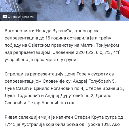
Фото: wполо.ме
Ватерполисти Ненада Вуканића, црногорска
репрезентација до 16 година остварила је и трећу
побједу на Свјетском првенству на Малти. Тријумфом
над репрезентацијом Словеније 22:6 (5:2, 6:0, 7:3, 4:1)
учвршћено је прво мјесто у групи.
Стрелци за репрезентацију Црне Горе у сусрету са
репрезентацијом Словеније су: Андреј Голубовић 5,
Лука Савић и Данило Рогановић по 4, Стефан Вранеш 3,
Лука Тодоровић и Андреј Дурутовић по 2, Данило
Савовић и Петар Брновић по гол.
Ривал селекцији чији је капитен Стефан Крута сутра од
17:45 је Аустралија која била боља од Турске 10:8. Ако