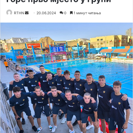
RTHN
S
20.06.2024
0
1 минут читања
e
n
d
a
n
e
m
a
i
l