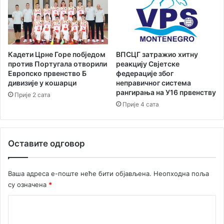
в
в
у
С
Ж
ј
а
е
р
в
Кадети Црне Горе побједом
ВПСЦГ затражио хитну
к
е
против Португала отворили
реакцију Свјетске
а
р
Европско првенство Б
федерације због
Р
дивизије у кошарци
неправичног система
н
рангирања на У16 првенству
а
е
Прије 2 сата
к
М
Прије 4 сата
ч
а
е
к
в
е
Оставите одговор
и
д
ћ
о
а
н
Ваша адреса е-поште неће бити објављена.
Неопходна поља
з
и
су означена
*
а
ј
5
е
К
,
з
о
2
а