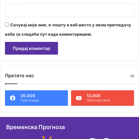
Сачувај моје име, е-пошту и веб место у овом прегледачу
веба за следећи пут када коментаришем.
А
л
Пратите нас
т
е
20.000
13.000
р
Пратилаца
Претплатника
н
а
т
Временска Прогноза
и