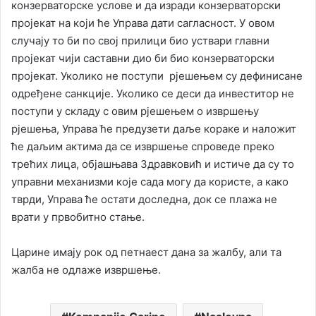
конзерваторске услове и да изради конзерваторски
пројекат на који ће Управа дати сагласност. У овом
случају то би по свој прилици био уствари главни
пројекат чији саставни дио би био конзерваторски
пројекат. Уколико не поступи рјешењем су дефинисане
одређене санкције. Уколико се деси да инвеститор не
поступи у складу с овим рјешењем о извршењу
рјешења, Управа ће предузети даље кораке и наложит
ће даљим актима да се извршење спроведе преко
трећих лица, објашњава Здравковић и истиче да су то
управни механизми које сада могу да користе, а како
тврди, Управа ће остати доследна, док се плажа не
врати у првобитно стање.
Царине имају рок од петнаест дана за жалбу, али та
жалба не одлаже извршење.