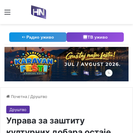
Мени
П
Радио уживо
ТВ уживо
Почетна
/
Друштво
Друштво
Управа за заштиту
културних добара остаје