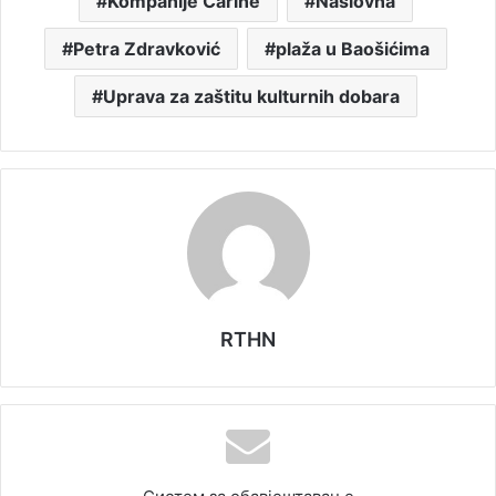
Kompanije Carine
Naslovna
Petra Zdravković
plaža u Baošićima
Uprava za zaštitu kulturnih dobara
RTHN