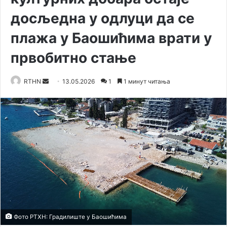
досљедна у одлуци да се
плажа у Баошићима врати у
првобитно стање
RTHN
S
13.05.2026
1
1 минут читања
e
n
d
a
n
e
m
a
i
l
Фото РТХН: Градилиште у Баошићима