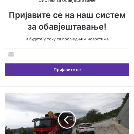
Систем за обавјештавање
Пријавите се на наш систем
за обавјештавање!
и будите у току са посљедњим новостима
У
н
е
с
и
т
е
В
У
а
с
ш
к
у
о
е
р
м
о
а
н