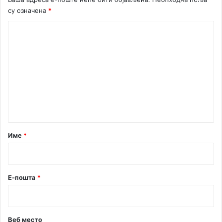
су означена
*
К
о
м
е
н
т
а
р
Име
*
*
Е-пошта
*
Веб место