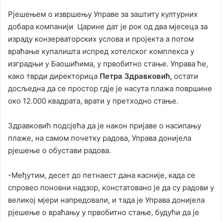
Рјешењем о извршењу Управе за заштиту културних
добара компанији Царине дат је рок од два мјесеца за
израду конзерваторских услова и пројекта а потом
враћање купалишта испред хотелског комплекса у
изградњи у Баошићима, у првобитно стање. Управа ће,
како тврди директорица
Петра Здравковић,
остати
досљедна да се простор гдје је насута плажа површине
око 12.000 квадрата, врати у претходно стање.
Здравковић подсјећа да је након пријаве о насипању
плаже, на самом почетку радова, Управа донијела
рјешење о обустави радова.
-Међутим, десет до петнаест дана касније, када се
спровео поновни надзор, констатовано је да су радови у
великој мјери напредовали, и тада је Управа донијела
рјешење о враћању у првобитно стање, будући да је