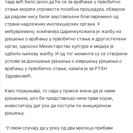
тада већ било јасно да ће се за враћање у првобитно
стање морати спровести посебна процедура, обзиром
да радови нису били заустављени благовремено од
стране надлежних инспекцијских органа. У
међувремену, компанија Царинеуложила је жалбу на
рјешење о враћању у првобитно стање и другостепени
орган, односно Министарство културе и медија је
одбило њихову жалбу. И од тог момента су се створили
услови за доношење рјешења о извршењу рјешења о
враћању у првобитно стање, казала је за РТХН
Здравковић.
Како појашњава, то сада у пракси значи да је овим
рјешењем, што би представљао неки први корак,
инвеститору дат рок да поступи по иницијалном
рјешењу.
-У овом случају да у року од два мјесеца прибави