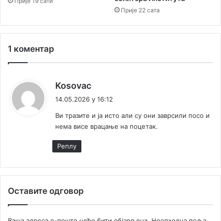
Прије 19 сати
п
Прије 22 сата
о
т
р
е
1 коментар
б
у
у
к
Kosovac
б
а
а
14.05.2026 у 16:12
ж
н
Ви тразите и ја исто али су они заврсили посо и
ц
е
нема висе врацање на поцетак.
и
:
Реплy
Оставите одговор
Ваша адреса е-поште неће бити објављена.
Неопходна поља