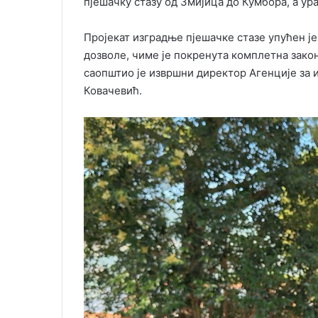
пјешачку стазу од Змијица до Кумбора, а ура
Пројекат изградње пјешачке стазе упућен ј
дозволе, чиме је покренута комплетна зако
саопштио је извршни директор Агенције за 
Ковачевић.