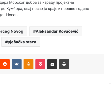
дера Морског добра за израду пројектне
 до Кумбора, овај посао је крајем прошле године
цег Новог.
Herceg Novog
Aleksandar Kovačević
pješačka staza
Reddit
VKontakte
Odnoklassniki
Pocket
Подијели путем емаила
Штампај