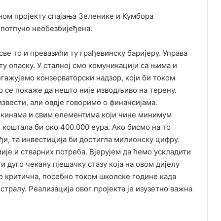
аном пројекту спајања Зеленике и Кумбора
 потпуно необезбијеђена.
све то и превазићи ту грађевинску баријеру. Управа
 ту опаску. У сталној смо комуникацији са њима и
нгажујемо конзерваторски надзор, који би током
о се покаже да нешто није изводљиво на терену.
извести, али овдје говоримо о финансијама.
нкинама и свим елементима који чине минимум
, коштала би око 400.000 еура. Ако бисмо на то
и, та инвестиција би достигла милионску цифру.
ије и стварних потреба. Вјерујем да ћемо ускладити
и дуго чекану пјешачку стазу која на овом дијелу
ло критична, посебно током школске године када
стралу. Реализација овог пројекта је изузетно важна