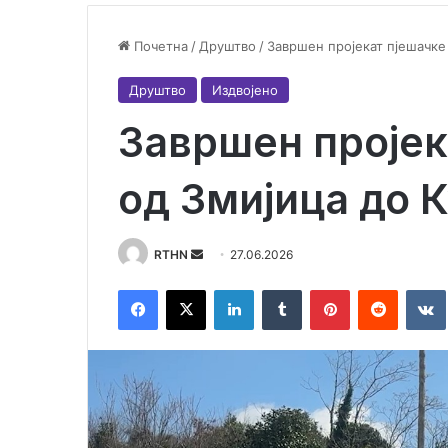
Почетна
/
Друштво
/
Завршен пројекат пјешачке
Друштво
Издвојено
Завршен пројек
од Змијица до 
RTHN
S
27.06.2026
e
Facebook
X
LinkedIn
Tumblr
Pinterest
Reddit
VK
n
d
a
n
e
m
a