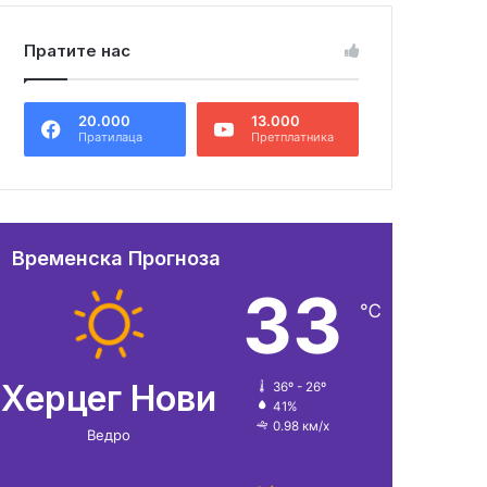
Пратите нас
20.000
13.000
Пратилаца
Претплатника
Временска Прогноза
33
℃
Херцег Нови
36º - 26º
41%
0.98 км/х
Ведро