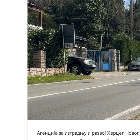
i
l
Агенција за изградњу и развој Херцег Новог