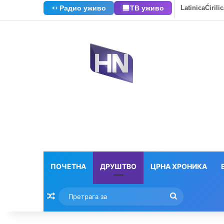
Радио уживо
ТВ уживо
Latinica
Ćirili
ПОЧЕТНА
ДРУШТВО
ЦРНА ХРОНИКА
Насумични текстови
Претрага
за