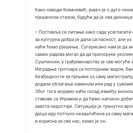
Како наводи Ковачевић, ријеч је о дуго чек
пјешачком стазом, будући да је ова дионица
– Поставља се питање како сада усагласити 
за културна добра је дала сагласност, али уз
наћи ћемо рјешење. Сугерисано нам је да а
самих радова могао да да препоруке уколик
Суштински, у грађевинарству је све могуће 
Изградња тротоара са потпорним зидом, ба
безбједности за пјешаке уз саму магистралу
додали облагање каменом или рад у сувомеђ
Због тога морамо наћи склад између економ
ставове са Управом и да ћемо напокон добит
заиста недостаје. Ситуација је тренутно вр
дјеца иду потпуно незаштићена уз саму маги
и корисна за све нас, казао је он.