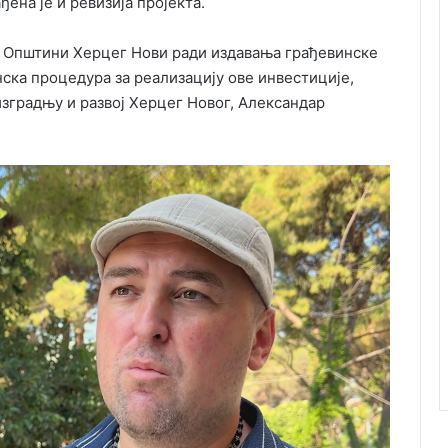
ђена је и ревизија пројекта.
е Општини Херцег Нови ради издавања грађевинске
нска процедура за реализацију ове инвестиције,
изградњу и развој Херцег Новог, Александар