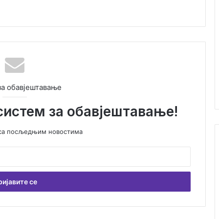
за обавјештавање
систем за обавјештавање!
у са посљедњим новостима