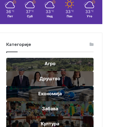
36
37
33
33
33
℃
℃
℃
℃
℃
Пет
Суб
Нед
Пон
Уто
Категорије
Агро
Друштво
Економија
Забава
Култура