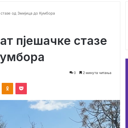
 стазе од Змијица до Кумбора
ат пјешачке стазе
Кумбора
0
2 минута читања
ontakte
Odnoklassniki
Pocket