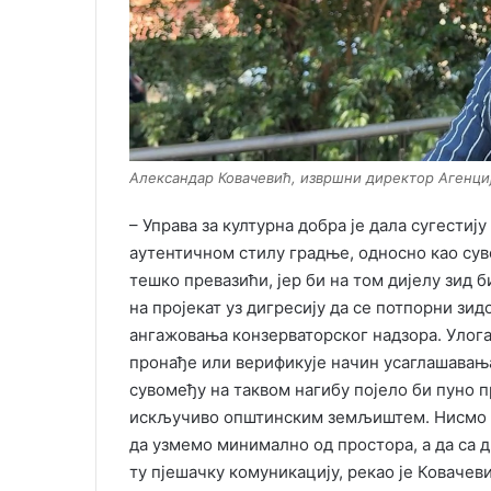
Александар Ковачевић, извршни директор Агенциј
– Управа за културна добра је дала сугестиј
аутентичном стилу градње, односно као суво
тешко превазићи, јер би на том дијелу зид 
на пројекат уз дигресију да се потпорни зид
ангажовања конзерваторског надзора. Улога
пронађе или верификује начин усаглашавањ
сувомеђу на таквом нагибу појело би пуно п
искључиво општинским земљиштем. Нисмо ул
да узмемо минимално од простора, а да са 
ту пјешачку комуникацију, рекао је Ковачеви