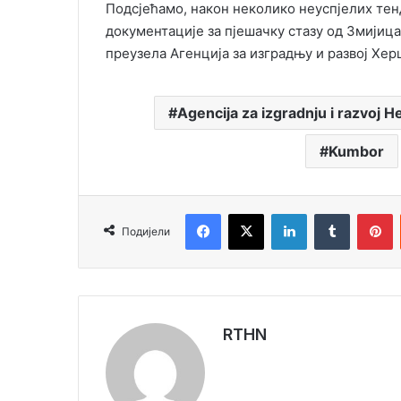
Подсјећамо, након неколико неуспјелих тен
документације за пјешачку стазу од Змијица
преузела Агенција за изградњу и развој Хер
Agencija za izgradnju i razvoj 
Kumbor
Facebook
X
LinkedIn
Tumblr
Pinterest
Подијели
RTHN