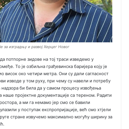
е за изградњу и развој Херцег Новог
у да потпорне зидове на тој траси изведемо у
међе. То је озбиљна грађевинска баријера коју је
био висок око четири метра. Они су дали сагласност
ови изводе у том руху, при чему су навели и потребу
 надзора би била да у самом процесу извођења
а наше пројектне документације са тереном. Радити
ростора, а ми га немамо јер смо се бавили
азили у поступак експропријације, већ смо хтјели
друге стране извучемо максимално могућу ширину за
ћ.