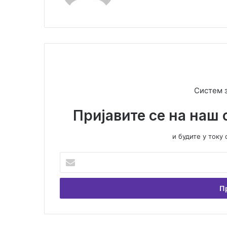
Систем 
Пријавите се на наш 
и будите у ток
У
н
е
с
и
т
е