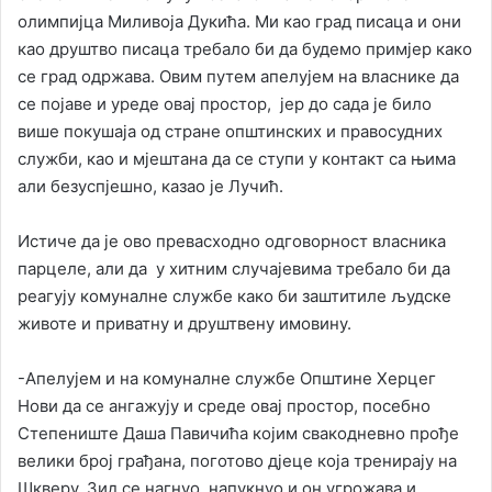
олимпијца Миливоја Дукића. Ми као град писаца и они
као друштво писаца требало би да будемо примјер како
се град одржава. Овим путем апелујем на власнике да
се појаве и уреде овај простор, јер до сада је било
више покушаја од стране општинских и правосудних
служби, као и мјештана да се ступи у контакт са њима
али безуспјешно, казао је Лучић.
Истиче да је ово превасходно одговорност власника
парцеле, али да у хитним случајевима требало би да
реагују комуналне службе како би заштитиле људске
животе и приватну и друштвену имовину.
-Апелујем и на комуналне службе Општине Херцег
Нови да се ангажују и среде овај простор, посебно
Степениште Даша Павичића којим свакодневно прође
велики број грађана, поготово дјеце која тренирају на
Шкверу. Зид се нагнуо, напукнуо и он угрожава и