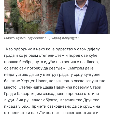
Марко Лучић, одборник ГГ „Народ побјеђује“
-Као одборник и неко ко је одрастао у овом дијелу
града и ко је овим степеништем и поред ове куће
прошао безброј пута идући на тренинге на Шквер,
осјетио сам потребу да реагујем. Сматрам да је
недопустиво да се у центру града, у срцу културне
баштине Херцег Новог, налази једно овако запуштено
мјесто. Степениште Даша Павичића повезују Стари
Град и Шквер којим свакодневно пролазе стотине
људи. Зид рушевног објекта, власништва Друштва
писаца у БиХ, пријети свакодневно да се сруши на
степениште и на кућу познатог нашег спортисте и