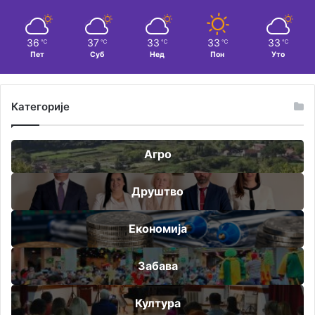
36
37
33
33
33
℃
℃
℃
℃
℃
Пет
Суб
Нед
Пон
Уто
Категорије
Агро
Друштво
Економија
Забава
Култура