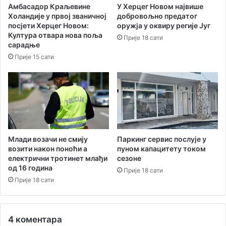
Амбасадор Краљевине
У Херцег Новом највише
р
Холандије у првој званичној
добровољно предатог
у
посјети Херцег Новом:
оружја у оквиру регије Југ
к
Култура отвара нова поља
Прије 18 сати
ц
сарадње
и
Прије 15 сати
ј
у
д
и
ј
е
л
а
Паркинг сервис послује у
Млади возачи не смију
Њ
пуном капацитету током
возити након поноћи а
сезоне
електрични тротинет млађи
е
од 16 година
г
Прије 18 сати
о
Прије 18 сати
ш
е
в
4 коментара
е