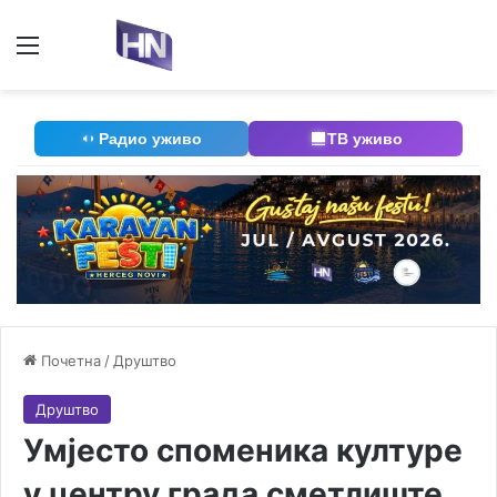
Мени
П
Радио уживо
ТВ уживо
Почетна
/
Друштво
Друштво
Умјесто споменика културе
у центру града сметлиште