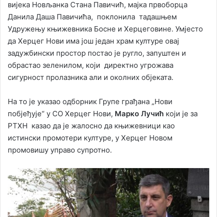
вијека Новљанка Стана Павичић, мајка првоборца
Данила Даша Павичића, поклонила тадашњем
Удружењу књижевника Босне и Херцеговине. Умјесто
да Херцег Нови има још један храм културе овај
задужбински простор постао је ругло, запуштен и
обрастао зеленилом, који директно угрожава
сигурност пролазника али и околних објеката.
На то је указао одборник Групе грађана „Нови
побјеђује“ у СО Херцег Нови,
Марко Лучић
који је за
РТХН казао да је жалосно да књижевници као
истински промотери културе, у Херцег Новом
промовишу управо супротно.