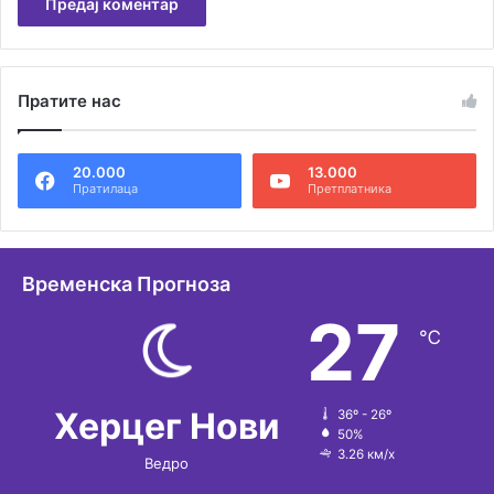
А
л
Пратите нас
т
е
20.000
13.000
р
Пратилаца
Претплатника
н
а
т
Временска Прогноза
и
27
℃
в
е
:
Херцег Нови
36º - 26º
50%
3.26 км/х
Ведро