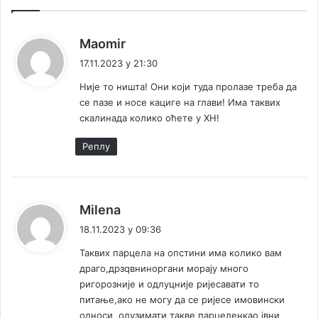
у
л
и
к
Maomir
ц
а
17.11.2023 у 21:30
е
ж
Није то ништа! Они који туда пролазе треба да
е
се пазе и носе кациге на глави! Има таквих
:
скалинада колико оћете у ХН!
Реплy
к
Milena
а
18.11.2023 у 09:36
ж
Таквих парцела на опстини има колико вам
е
драго,дрзqвниноргани морају много
:
ригорозније и одлуцније ријесавати то
питање,ако не могу да се ријесе имовински
односи ,одузимати такве парцеленкао јвни