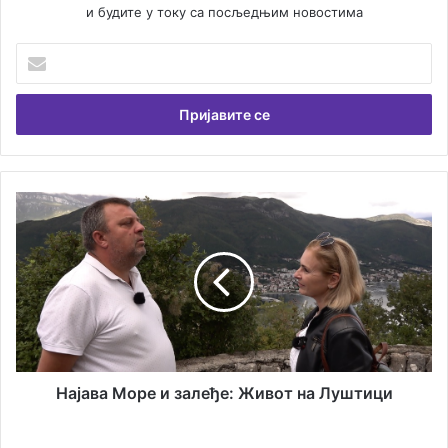
и будите у току са посљедњим новостима
У
н
е
с
и
т
е
В
Н
а
а
ш
ј
у
а
е
в
м
а
а
М
и
о
л
р
а
е
Најава Море и залеђе: Живот на Луштици
д
и
р
з
П