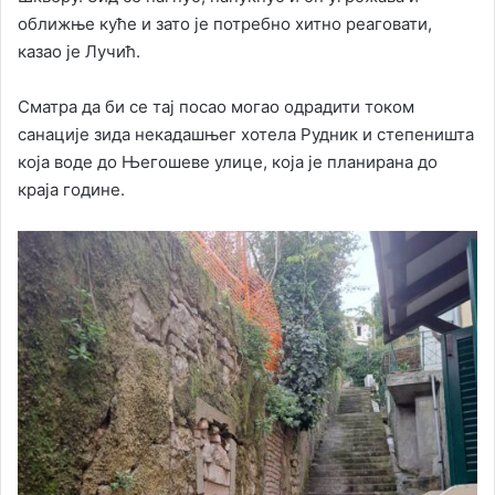
оближње куће и зато је потребно хитно реаговати,
казао је Лучић.
Сматра да би се тај посао могао одрадити током
санације зида некадашњег хотела Рудник и степеништа
која воде до Његошеве улице, која је планирана до
краја године.