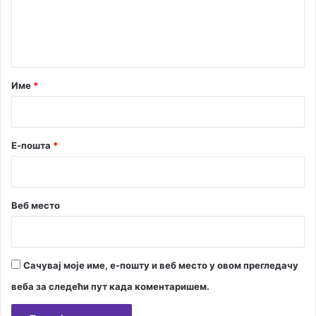
н
т
а
р
Име
*
*
Е-пошта
*
Веб место
Сачувај моје име, е-пошту и веб место у овом прегледачу
веба за следећи пут када коментаришем.