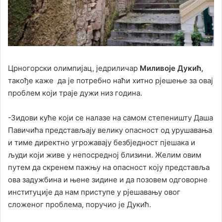
Црногорски олимпијац, једриличар
Миливоје Дукић,
такође каже да је потребно наћи хитно рјешење за овај
проблем који траје дужи низ година.
-Зидови куће који се налазе на самом степеништу Даша
Павичића представљају велику опасност од урушавања
и тиме директно угрожавају безбједност пјешака и
људи који живе у непосредној близини. Желим овим
путем да скренем пажњу на опасност коју представља
ова задужбина и њене зидине и да позовем одговорне
институције да нам приступе у рјешавању овог
сложеног проблема, поручио је Дукић.