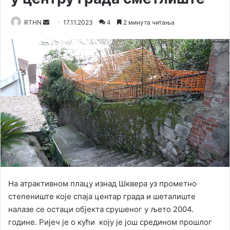
RTHN
S
17.11.2023
4
2 минута читања
e
n
d
a
n
e
m
a
i
l
На атрактивном плацу изнад Шквера уз прометно
степениште које спаја центар града и шеталиште
налазе се остаци објекта срушенoг у љето 2004.
године. Ријеч је о кући коју је још средином прошлог