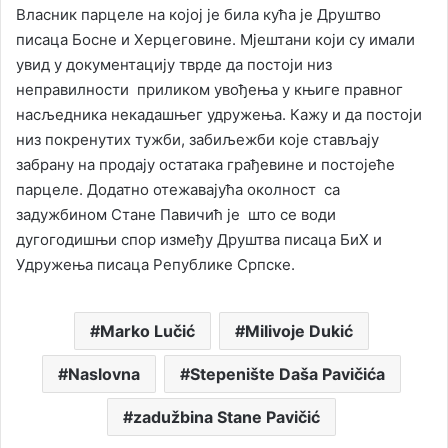
Власник парцелe на којoj је била кућа је Друштво
писаца Босне и Херцеговине. Мјештани који су имали
увид у документацију тврде да постоји низ
неправилности приликом увођења у књиге правног
насљедника некадашњег удружења. Кажу и да постоји
низ покренутих тужби, забиљежби које стављају
забрану на продају остатака грађевине и постојеће
парцеле. Додатно отежавајућа околност са
задужбином Стане Павичић је што се води
дугогодишњи спор између Друштва писаца БиХ и
Удружења писаца Републике Српске.
Marko Lučić
Milivoje Dukić
Naslovna
Stepenište Daša Pavičića
zadužbina Stane Pavičić