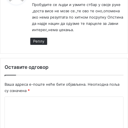
Пробудите се људи и узмите стбар у своје руке
е
,доста висе не мозе се.,те ово те оно,опомена
:
ако нема резултата по хитном посрупку Опстина
да надје нацин да одузме те парцеле за Јавни
интерес,нема цекања.
Реплy
Оставите одговор
Ваша адреса е-поште неће бити објављена.
Неопходна поља
су означена
*
К
о
м
е