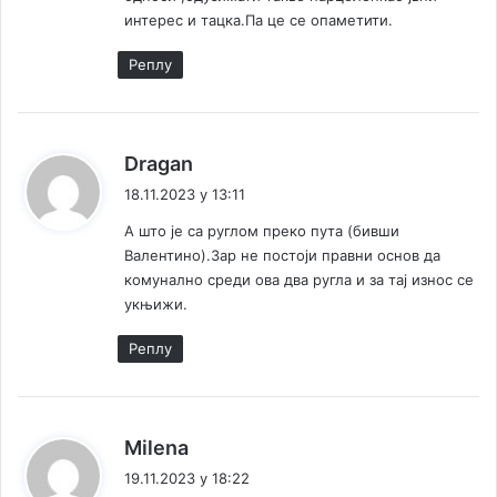
интерес и тацка.Па це се опаметити.
Реплy
к
Dragan
а
18.11.2023 у 13:11
ж
А што је са руглом преко пута (бивши
е
Валентино).Зар не постоји правни основ да
:
комунално среди ова два ругла и за тај износ се
укњижи.
Реплy
к
Milena
а
19.11.2023 у 18:22
ж