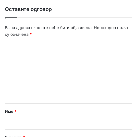
Оставите одговор
Ваша адреса е-поште неће бити објављена.
Неопходна поља
су означена
*
К
о
м
е
н
т
а
р
Име
*
*