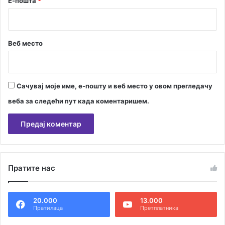
Е-пошта
*
Веб место
Сачувај моје име, е-пошту и веб место у овом прегледачу
веба за следећи пут када коментаришем.
А
л
Пратите нас
т
е
20.000
13.000
р
Пратилаца
Претплатника
н