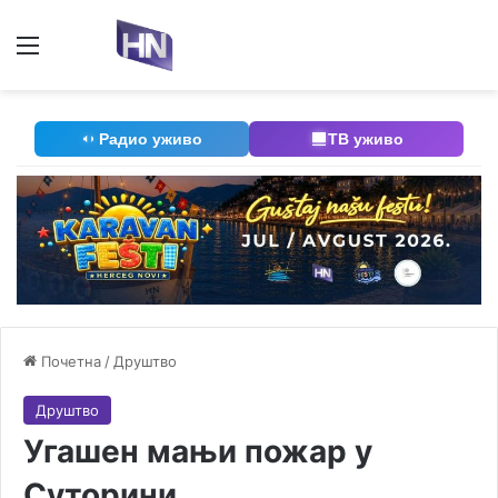
Мени
П
Радио уживо
ТВ уживо
Почетна
/
Друштво
Друштво
Угашен мањи пожар у
Суторини