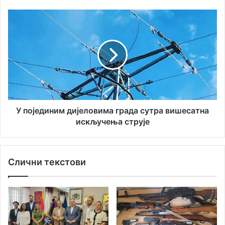
У
појединим
дијеловима
града
сутра
вишесатна
искључења
струје
У појединим дијеловима града сутра вишесатна
искључења струје
Слични текстови