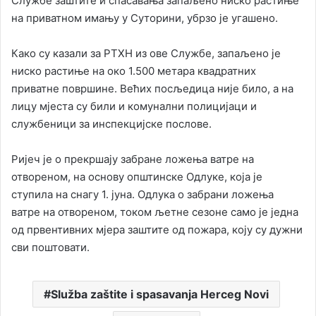
Службе заштите и спасавања запаљено ниско растиње
на приватном имању у Суторини, убрзо је угашено.
Како су казали за РТХН из ове Службе, запаљено је
ниско растиње на око 1.500 метара квадратних
приватне површине. Већих посљедица није било, а на
лицу мјеста су били и комунални полицијаци и
службеници за инспекцијске послове.
Ријеч је о прекршају забране ложења ватре на
отвореном, на основу општинске Одлуке, која је
ступила на снагу 1. јуна. Одлука о забрани ложења
ватре на отвореном, током љетне сезоне само је једна
од првентивних мјера заштите од пожара, коју су дужни
сви поштовати.
Služba zaštite i spasavanja Herceg Novi