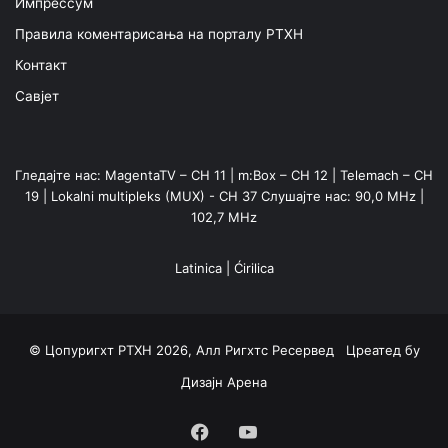
Импрессум
Правила коментарисања на порталу РТХН
Контакт
Савјет
Гледајте нас: MagentaTV – CH 11 | m:Box – CH 12 | Telemach – CH
19 | Lokalni multipleks (MUX) - CH 37 Слушајте нас: 90,0 MHz |
102,7 MHz
Latinica
|
Ćirilica
© Цопyригхт РТХН 2026, Алл Ригхтс Ресервед Цреатед бy
Дизајн Арена
Facebook
YouTube