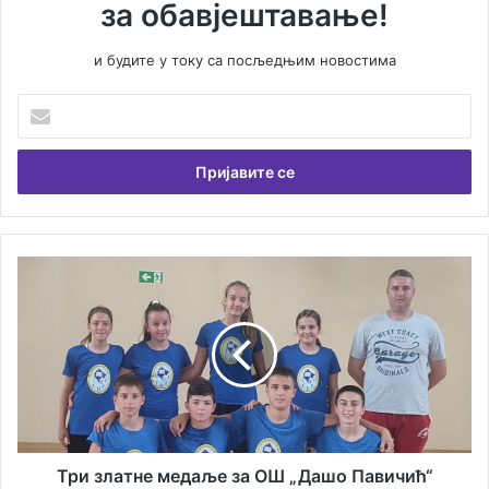
за обавјештавање!
и будите у току са посљедњим новостима
Унесите
Вашу
емаил
адресу
Три
златне
медаље
за
ОШ
„Дашо
Павичић“
Три златне медаље за ОШ „Дашо Павичић“