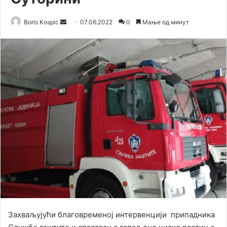
Send
Boris Kospic
07.06.2022
0
Мање од минут
an
email
Захваљујући благовременој интервенцији припадника