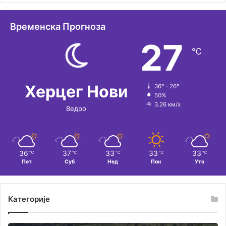
а
т
Временска Прогноза
и
27
℃
в
е
:
Херцег Нови
36º - 26º
50%
3.26 км/х
Ведро
36
37
33
33
33
℃
℃
℃
℃
℃
Пет
Суб
Нед
Пон
Уто
Категорије