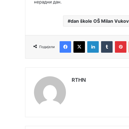
нерадни дан.
dan škole OŠ Milan Vukov
Facebook
X
LinkedIn
Tumblr
Pinterest
Подијели
RTHN