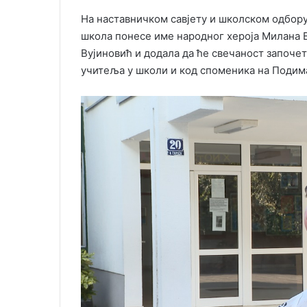
На наставничком савјету и школском одбору 
школа понесе име народног хероја Милана 
Вујиновић и додала да ће свечаност започе
учитеља у школи и код споменика на Подим