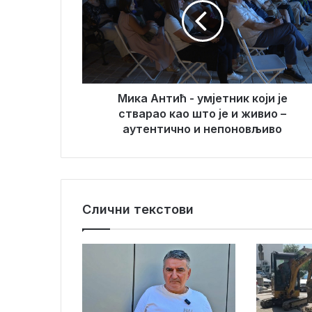
а
м
А
а
н
и
т
л
и
а
ћ
д
-
Мика Антић - умјетник који је
р
у
стварао као што је и живио –
е
м
аутентично и непоновљиво
с
ј
у
е
т
н
и
Слични текстови
к
к
о
ј
и
ј
е