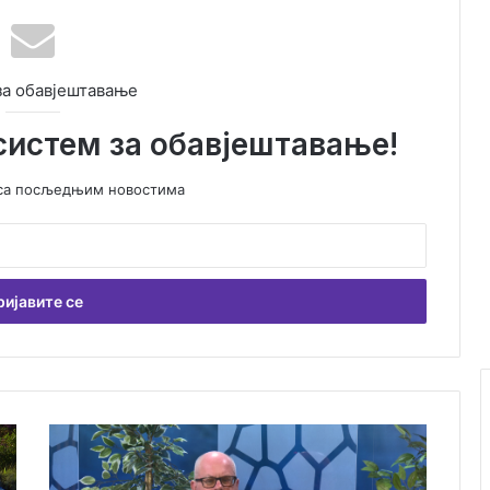
за обавјештавање
систем за обавјештавање!
у са посљедњим новостима
Л
а
з