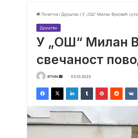
Почетна
/
Друштво
/
У „ОШ“ Милан Вуковић сут
Друштво
У „ОШ“ Милан В
свечаност пов
RTHN
S
03.10.2023
e
Facebook
X
LinkedIn
Tumblr
Pinterest
Reddit
VK
n
d
a
n
e
m
a