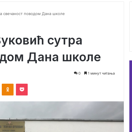
ра свечаност поводом Дана школе
уковић сутра
одом Дана школе
0
1 минут читања
ontakte
Odnoklassniki
Pocket