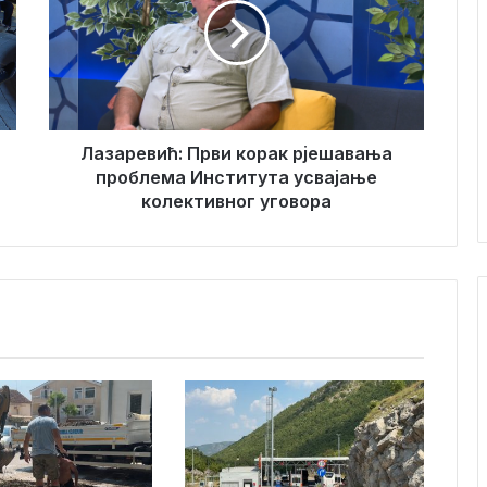
а
р
е
в
и
ћ
:
Лазаревић: Први корак рјешавања
П
проблема Института усвајање
р
колективног уговора
в
и
к
о
р
а
к
р
ј
е
ш
а