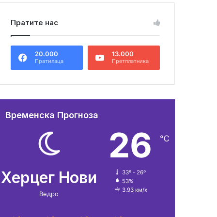
Пратите нас
20.000
13.000
Пратилаца
Претплатника
Временска Прогноза
26
℃
Херцег Нови
33º - 26º
53%
3.93 км/х
Ведро