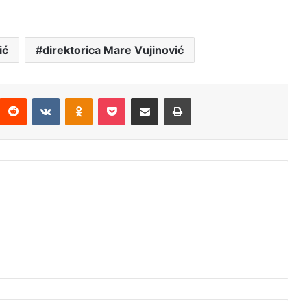
ić
direktorica Mare Vujinović
Reddit
VKontakte
Odnoklassniki
Pocket
Подијели путем емаила
Штампај