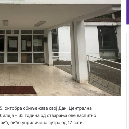
 5. октобра обиљежава свој Дан. Централна
билеја – 65 година од отварања ове васпитно
ић, биће уприличена сутра од 17 сати.