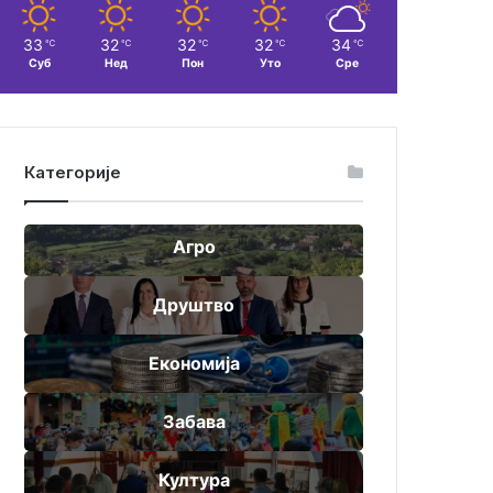
33
32
32
32
34
℃
℃
℃
℃
℃
Суб
Нед
Пон
Уто
Сре
Категорије
Агро
Друштво
Економија
Забава
Култура