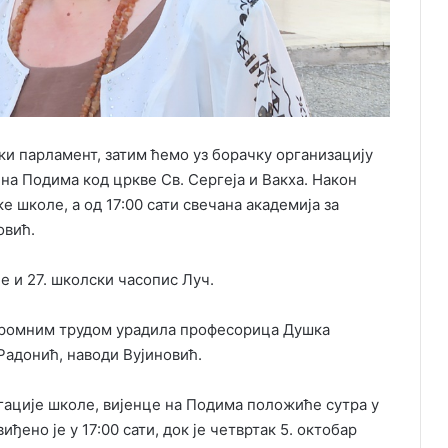
ки парламент, затим ћемо уз борачку организацију
на Подима код цркве Св. Сергеја и Вакха. Након
е школе, а од 17:00 сати свечана академија за
овић.
 и 27. школски часопис Луч.
огромним трудом урадила професорица Душка
Радонић, наводи Вујиновић.
гације школе, вијенце на Подима положиће сутра у
ђено је у 17:00 сати, док је четвртак 5. октобар