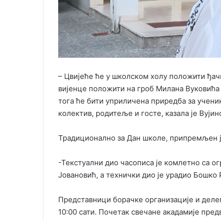
– Цвијеће ће у школском холу положити ђач
вијенце положити на гроб Милана Вуковића 
тога ће бити уприличена приредба за ученик
колектив, родитеље и госте, казала је Вујин
Традиционално за Дан школе, припремљен је
-Текстуални дио часописа је комлетно са 
Јовановић, а технички дио је урадио Бошко 
Представници борачке организације и деле
10:00 сати. Почетак свечане акадамије предви