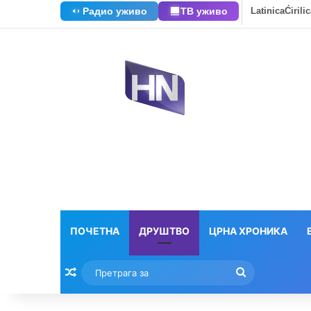
Радио уживо
ТВ уживо
Latinica
Ćirili
ПОЧЕТНА
ДРУШТВО
ЦРНА ХРОНИКА
Насумични текстови
Претрага
за