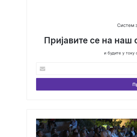
Систем 
Пријавите се на наш 
и будите у ток
У
н
е
с
и
т
е
В
а
М
ш
и
у
к
е