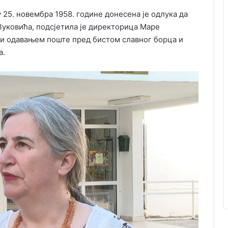
25. новембра 1958. године донесена је одлука да
Вуковића, подсјетила је директорица Маре
ти одавањем поште пред бистом славног борца и
а.