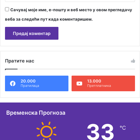
Сачувај моје име, е-пошту и веб место у овом прегледачу
веба за следећи пут када коментаришем.
А
л
Пратите нас
т
е
20.000
13.000
р
Пратилаца
Претплатника
н
а
т
Временска Прогноза
и
33
℃
в
е