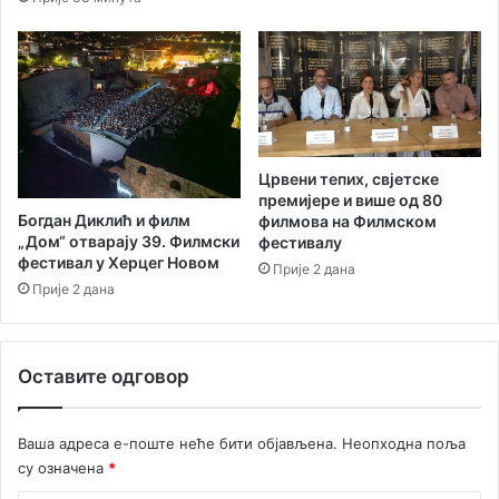
х
р
о
е
б
в
ј
а
е
р
к
а
а
п
т
у
Црвени тепих, свјетске
а
т
премијере и више од 80
и
Богдан Диклић и филм
е
филмова на Филмском
„Дом“ отварају 39. Филмски
м
фестивалу
м
фестивал у Херцег Новом
а
л
Прије 2 дана
ј
Прије 2 дана
а
у
ж
р
н
о
и
Оставите одговор
к
х
д
С
о
М
Ваша адреса е-поште неће бити објављена.
Неопходна поља
1
С
су означена
*
4
п
.