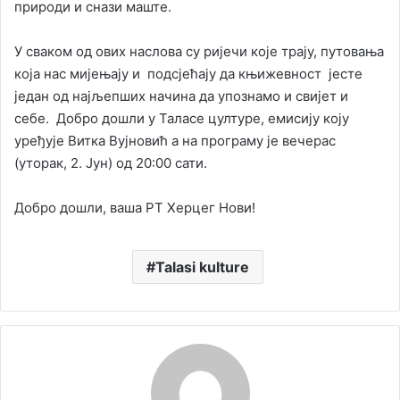
природи и снази маште.
У сваком од ових наслова су ријечи које трају, путовања
која нас мијењају и подсјећају да књижевност јесте
један од најљепших начина да упознамо и свијет и
себе. Добро дошли у Таласе цултуре, емисију коју
уређује Витка Вујновић а на програму је вечерас
(уторак, 2. Јун) од 20:00 сати.
Добро дошли, ваша РТ Херцег Нови!
Talasi kulture