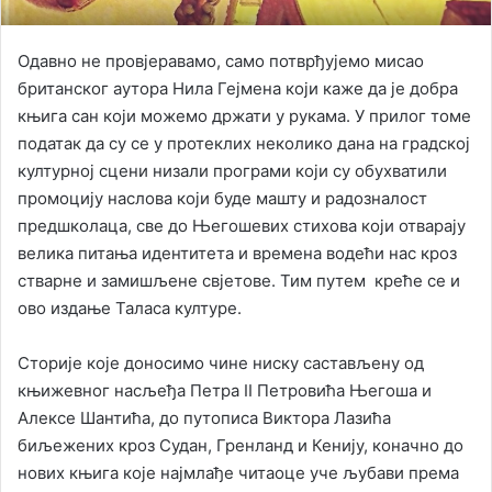
Одавно не провјеравамо, само потврђујемо мисао
британског аутора Нила Гејмена који каже да је добра
књига сан који можемо држати у рукама. У прилог томе
податак да су се у протеклих неколико дана на градској
културној сцени низали програми који су обухватили
промоцију наслова који буде машту и радозналост
предшколаца, све до Његошевих стихова који отварају
велика питања идентитета и времена водећи нас кроз
стварне и замишљене свјетове. Тим путем креће се и
ово издање Таласа културе.
Сторије које доносимо чине ниску састављену од
књижевног насљеђа Петра II Петровића Његоша и
Алексе Шантића, до путописа Виктора Лазића
биљежених кроз Судан, Гренланд и Кенију, коначно до
нових књига које најмлађе читаоце уче љубави према