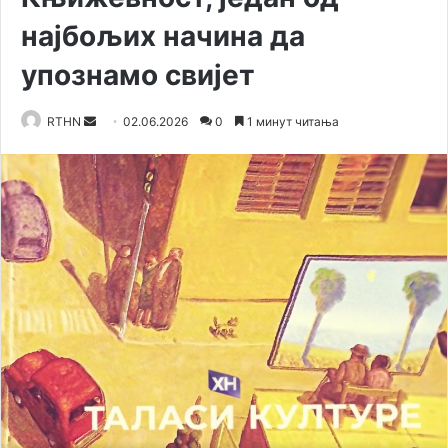
најбољих начина да
упознамо свијет
RTHN
S
02.06.2026
0
1 минут читања
e
n
d
a
n
e
m
a
i
l