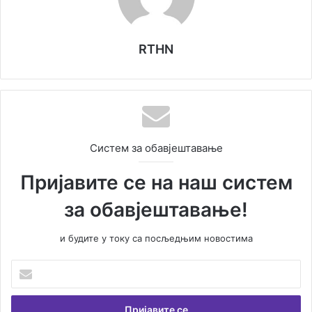
RTHN
Систем за обавјештавање
Пријавите се на наш систем
за обавјештавање!
и будите у току са посљедњим новостима
У
н
е
с