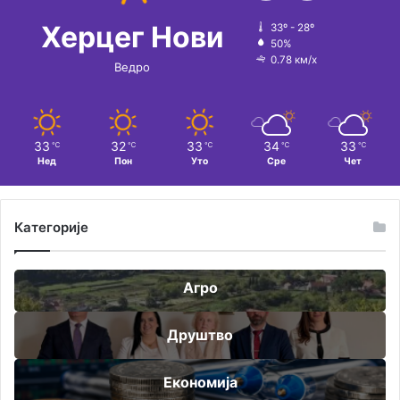
:
Херцег Нови
33º - 28º
50%
0.78 км/х
Ведро
33
32
33
34
33
℃
℃
℃
℃
℃
Нед
Пон
Уто
Сре
Чет
Категорије
Агро
Друштво
Економија