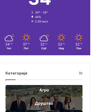
34º - 26º
46%
2.59 км/х
34
37
32
32
32
℃
℃
℃
℃
℃
Чет
Пет
Суб
Нед
Пон
Категорије
Агро
Друштво