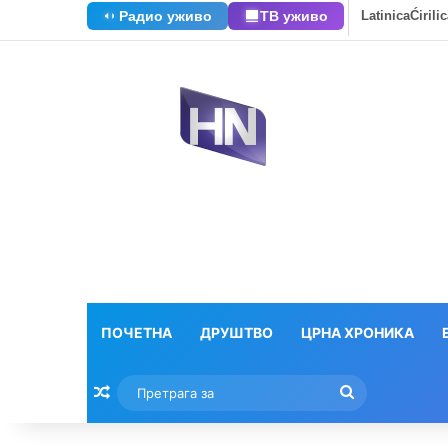
Радио уживо
ТВ уживо
Latinica
Ćirili
ПОЧЕТНА
ДРУШТВО
ЦРНА ХРОНИКА
Насумични текстови
Претрага
за