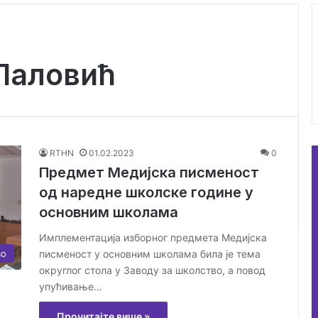
 Лаловић
RTHN
01.02.2023
0
Предмет Медијска писменост
од наредне школске године у
основним школама
Имплементација изборног предмета Медијска
во
писменост у основним школама била је тема
округлог стола у Заводу за школство, а повод
упућивање…
Прочитајте више »