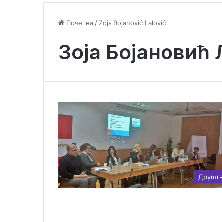
Почетна
/
Zoja Bojanović Lalović
Зоја Бојановић
Друшт