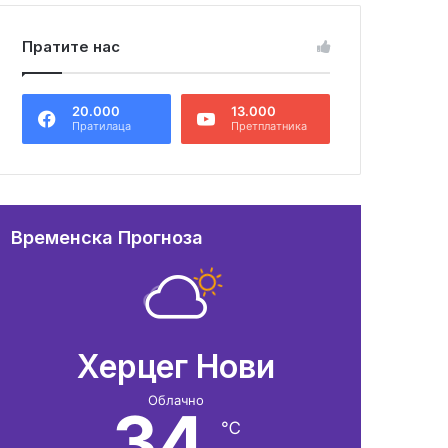
Пратите нас
20.000
13.000
Пратилаца
Претплатника
Временска Прогноза
Херцег Нови
Облачно
34
℃