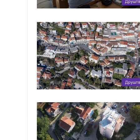
Друшт
Друшт