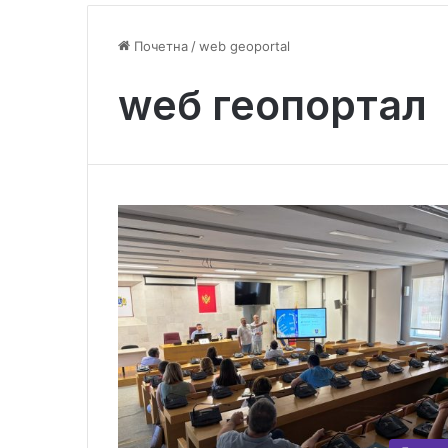
Почетна
/
web geoportal
wеб геопортал