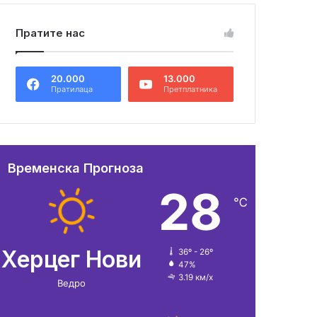
Пратите нас
20.000
13.000
Пратилаца
Претплатника
Временска Прогноза
28
℃
Херцег Нови
36º - 26º
47%
3.19 км/х
Ведро