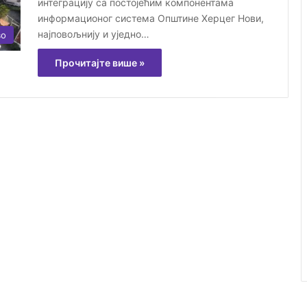
интеграцију са постојећим компонентама
информационог система Општине Херцег Нови,
најповољнију и уједно…
во
Прочитајте више »