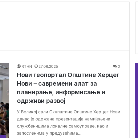
RTHN
27.06.2025
0
Нови геопортал Општине Херцег
Нови – савремени алат за
планирање, информисање и
одрживи развој
У Великој сали Скупштине Општине Херцег Нови
данас је одржана презентација намијењена
службеницима локалне самоуправе, као и
запосленима у предузећима…