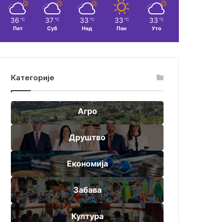
36
37
33
33
33
℃
℃
℃
℃
℃
Пет
Суб
Нед
Пон
Уто
Категорије
Агро
Друштво
Економија
Забава
Култура