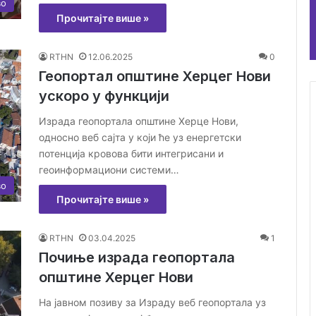
во
Прочитајте више »
RTHN
12.06.2025
0
Геопортал општине Херцег Нови
ускоро у функцији
Израда геопортала општине Херце Нови,
односно веб сајта у који ће уз енергетски
потенција кровова бити интегрисани и
геоинформациони системи…
во
Прочитајте више »
RTHN
03.04.2025
1
Почиње израда геопортала
општине Херцег Нови
На јавном позиву за Израду веб геопортала уз