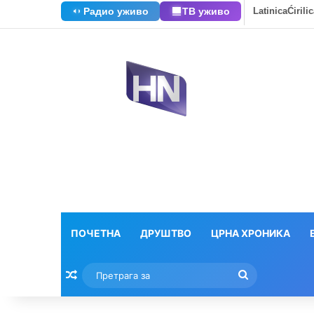
Радио уживо
ТВ уживо
Latinica
Ćirili
ПОЧЕТНА
ДРУШТВО
ЦРНА ХРОНИКА
Насумични текстови
Претрага
за