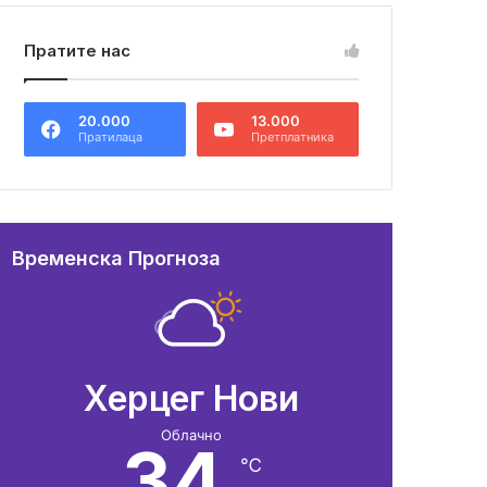
Пратите нас
20.000
13.000
Пратилаца
Претплатника
Временска Прогноза
Херцег Нови
Облачно
34
℃