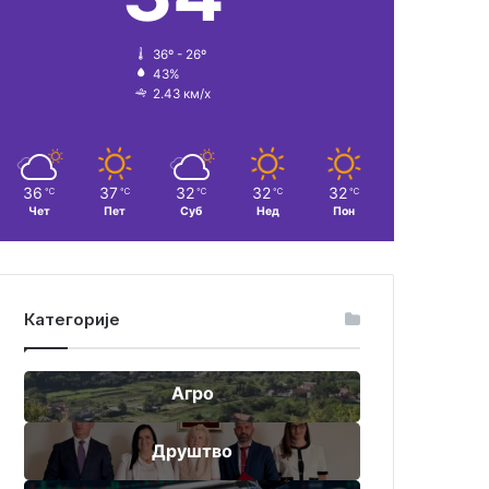
36º - 26º
43%
2.43 км/х
36
37
32
32
32
℃
℃
℃
℃
℃
Чет
Пет
Суб
Нед
Пон
Категорије
Агро
Друштво