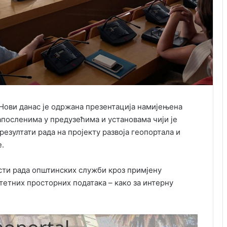
Нови данас је одржана презентација намијењена
посленима у предузећима и установама чији је
резултати рада на пројекту развоја геопортала и
.
сти рада општинских служби кроз примјену
тетних просторних података – како за интерну