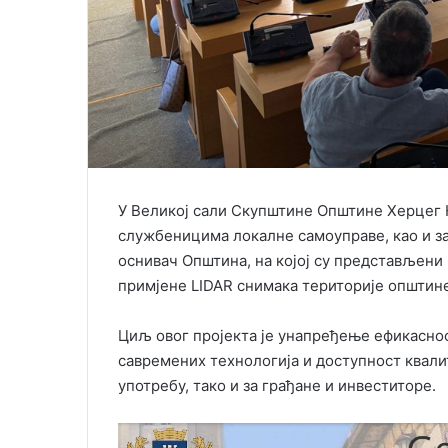
У Великој сали Скупштине Општине Херцег 
службеницима локалне самоуправе, као и за
оснивач Општина, на којој су представљени 
примјене LIDAR снимака територије општине
Циљ овог пројекта је унапређење ефикасно
савремених технологија и доступност квали
употребу, тако и за грађане и инвеститоре.