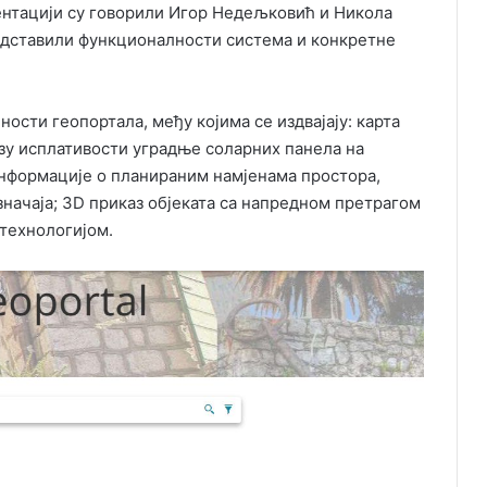
ентацији су говорили Игор Недељковић и Никола
редставили функционалности система и конкретне
ости геопортала, међу којима се издвајају: карта
изу исплативости уградње соларних панела на
информације о планираним намјенама простора,
значаја; 3D приказ објеката са напредном претрагом
 технологијом.