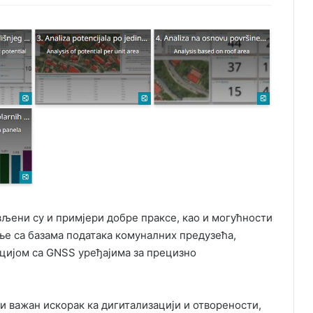
љени су и примјери добре праксе, као и могућности
е са базама података комуналних предузећа,
цијом са GNSS уређајима за прецизно
 важан искорак ка дигитализацији и отворености,