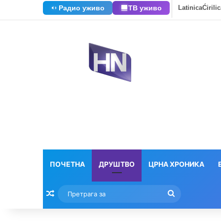
Радио уживо
ТВ уживо
Latinica
Ćirili
ПОЧЕТНА
ДРУШТВО
ЦРНА ХРОНИКА
Насумични текстови
Претрага
за