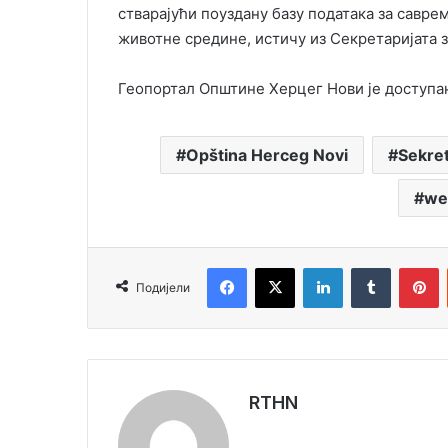
стварајући поуздану базу података за савр
животне средине, истичу из Секретаријата з
Геопортал Општине Херцег Нови је доступа
Opština Herceg Novi
Sekret
we
Facebook
X
LinkedIn
Tumblr
Pinterest
Подијели
RTHN