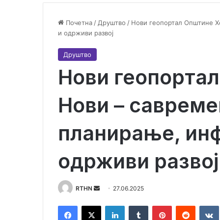
Почетна
/
Друштво
/
Нови геопортал Општине Х
и одрживи развој
Друштво
Нови геопорта
Нови – савреме
планирање, ин
одрживи развој
RTHN
S
27.06.2025
e
Facebook
X
LinkedIn
Tumblr
Pinterest
Reddit
VK
n