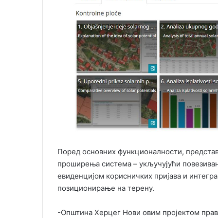
Поред основних функционалности, представ
проширења система – укључујући повезивањ
евиденцијом корисничких пријава и интегра
позиционирање на терену.
-Општина Херцег Нови овим пројектом прави