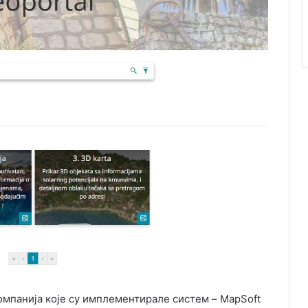
омпанија које су имплементирале систем – MapSoft