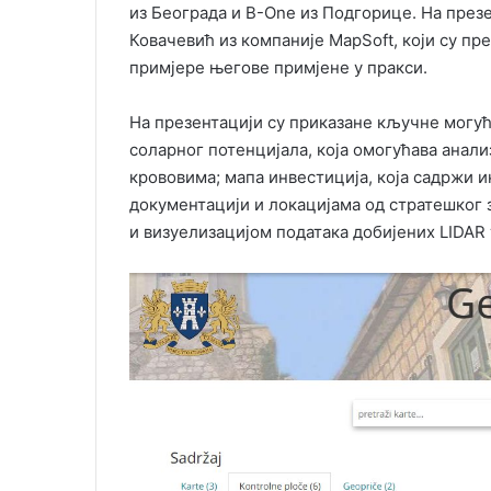
из Београда и B-One из Подгорице. На през
Ковачевић из компаније MapSoft, који су п
примјере његове примјене у пракси.
На презентацији су приказане кључне могућн
соларног потенцијала, која омогућава анал
крововима; мапа инвестиција, која садржи 
документацији и локацијама од стратешког 
и визуелизацијом података добијених LIDAR