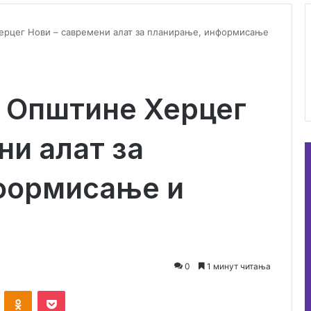
ерцег Нови – савремени алат за планирање, информисање
л Општине Херцег
ни алат за
формисање и
0
1 минут читања
ontakte
Odnoklassniki
Pocket