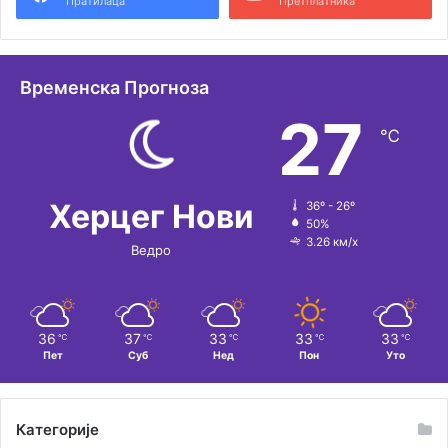
Пратилаца
Претплатника
Временска Прогноза
27
℃
Херцег Нови
36º - 26º
50%
3.26 км/х
Ведро
36
37
33
33
33
℃
℃
℃
℃
℃
Пет
Суб
Нед
Пон
Уто
Категорије