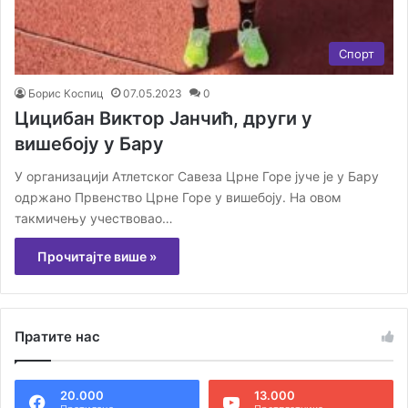
Спорт
Борис Коспиц
07.05.2023
0
Цицибан Виктор Јанчић, други у
вишебоју у Бару
У организацији Атлетског Савеза Црне Горе јуче је у Бару
одржано Првенство Црне Горе у вишебоју. На овом
такмичењу учествовао…
Прочитајте више »
Пратите нас
20.000
13.000