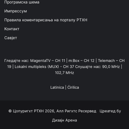
Програмска шема
Импрессум
Правила коментарисања на порталу РТХН
Контакт
Савјет
Гледајте нас: MagentaTV – CH 11 | m:Box – CH 12 | Telemach – CH
19 | Lokalni multipleks (MUX) - CH 37 Слушајте нас: 90,0 MHz |
102,7 MHz
Latinica
|
Ćirilica
© Цопyригхт РТХН 2026, Алл Ригхтс Ресервед Цреатед бy
Дизајн Арена