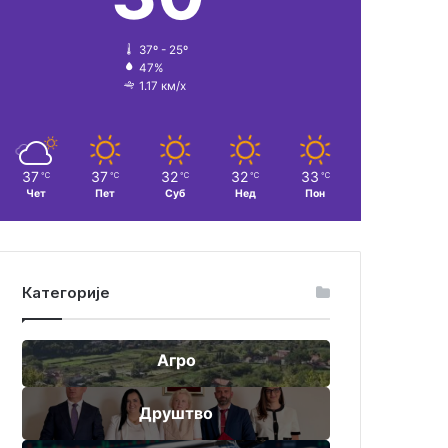
37º - 25º
47%
1.17 км/х
37
37
32
32
33
℃
℃
℃
℃
℃
Чет
Пет
Суб
Нед
Пон
Категорије
Агро
Друштво