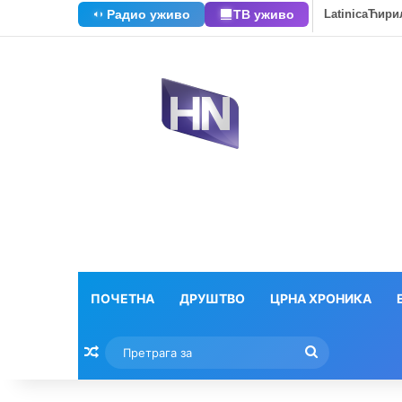
Радио уживо
ТВ уживо
Latinica
Ћири
ПОЧЕТНА
ДРУШТВО
ЦРНА ХРОНИКА
Насумични текстови
Претрага
за