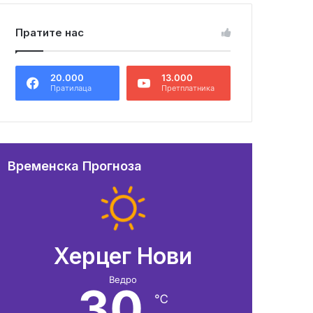
Пратите нас
20.000
13.000
Пратилаца
Претплатника
Временска Прогноза
Херцег Нови
Ведро
30
℃