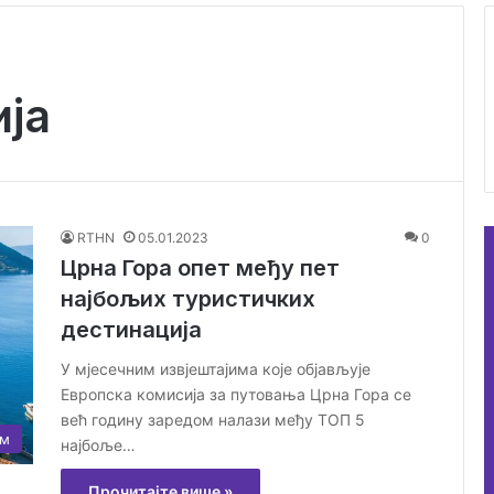
ија
RTHN
05.01.2023
0
Црна Гора опет међу пет
најбољих туристичких
дестинација
У мјесечним извјештајима које објављује
Европска комисија за путовања Црна Гора се
већ годину заредом налази међу ТОП 5
ам
најбоље…
Прочитајте више »