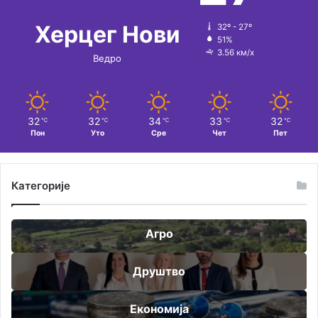
Херцег Нови
32º - 27º
51%
3.56 км/х
Ведро
32
32
34
33
32
℃
℃
℃
℃
℃
Пон
Уто
Сре
Чет
Пет
Категорије
Агро
Друштво
Економија