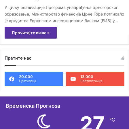
У циљу реализације Програма унапређења црногорског
образовања, Министарство финансија Црне Горе потписало
је кредит са Европском инвестиционом банком (ЕИБ) у…
Прочитајте више »
Пратите нас
20.000
13.000
Пратилаца
Претплатника
Временска Прогноза
27
℃