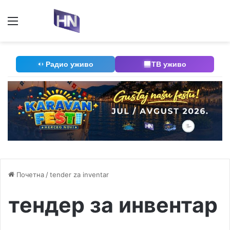
Мени
П
Радио уживо
ТВ уживо
Почетна
/
tender za inventar
тендер за инвентар