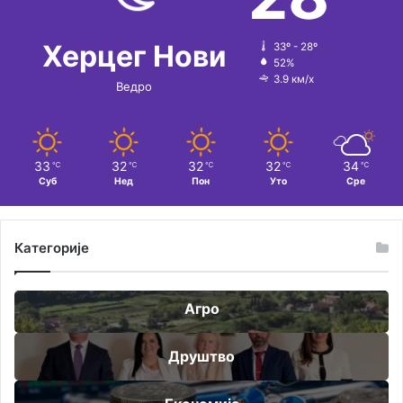
Херцег Нови
33º - 28º
52%
3.9 км/х
Ведро
33
32
32
32
34
℃
℃
℃
℃
℃
Суб
Нед
Пон
Уто
Сре
Категорије
Агро
Друштво