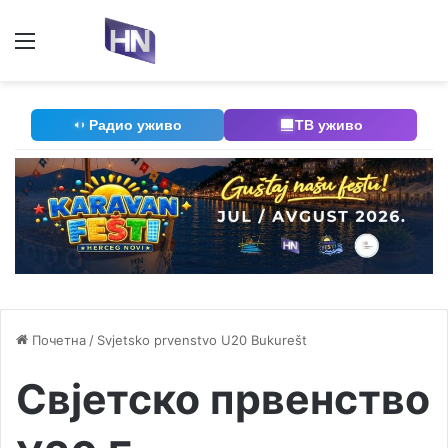
Мени
П
Радио уживо
ТВ уживо
Почетна
/
Svjetsko prvenstvo U20 Bukurešt
Свјетско првенство