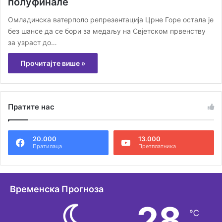
полуфинале
Омладинска ватерполо репрезентација Црне Горе остала је
без шансе да се бори за медаљу на Свјетском првенству
за узраст до…
Прочитајте више »
Пратите нас
20.000
13.000
Пратилаца
Претплатника
Временска Прогноза
28
℃