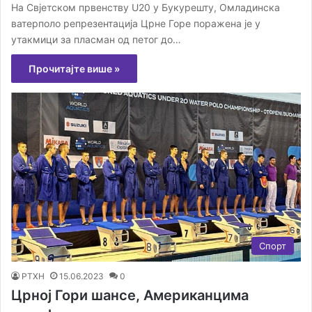
На Свјетском првенству U20 у Букурешту, Омладинска
ватерполо репрезентација Црне Горе поражена је у
утакмици за пласман од петог до…
Прочитајте више »
Спорт
РТХН
15.06.2023
0
Црној Гори шансе, Американцима