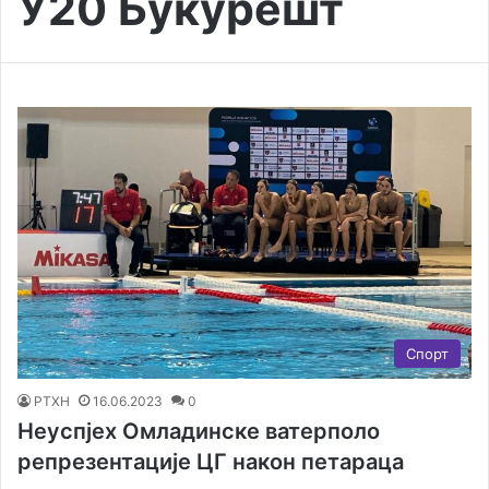
У20 Букурешт
Спорт
РТХН
16.06.2023
0
Неуспјех Омладинске ватерполо
репрезентације ЦГ након петараца