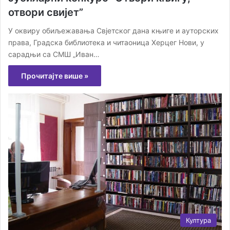
отвори свијет”
У оквиру обиљежавања Свјетског дана књиге и ауторских
права, Градска библиотека и читаоница Херцег Нови, у
сарадњи са СМШ „Иван…
Прочитајте више »
Култура