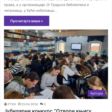
права, а у организацији ЈУ Градска библиотека и
читаоница, у Кући нобеловца…
Прочитајте више »
Култура
РТХН
23.04.2024
0
Јубиларни конкурс “Отвори књигу,