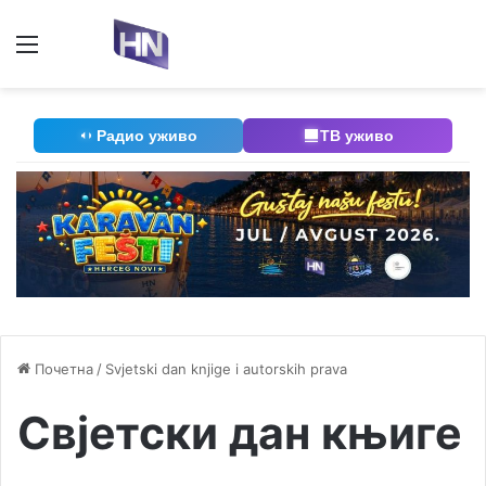
Мени
П
Радио уживо
ТВ уживо
Почетна
/
Svjetski dan knjige i autorskih prava
Свјетски дан књиге