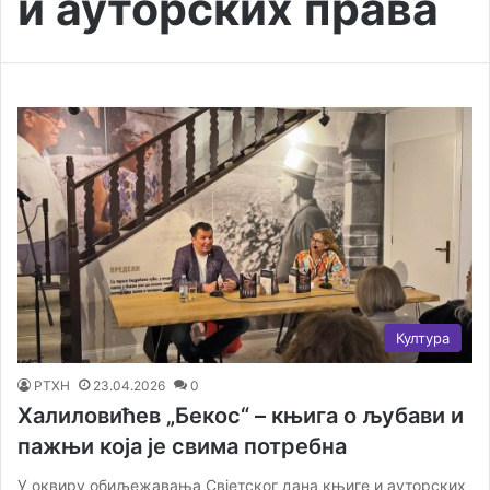
и ауторских права
Култура
РТХН
23.04.2026
0
Халиловићев „Бекос“ – књига о љубави и
пажњи која је свима потребна
У оквиру обиљежавања Свјетског дана књиге и ауторских