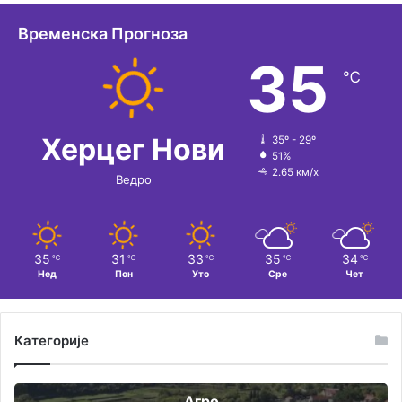
Временска Прогноза
35
℃
Херцег Нови
35º - 29º
51%
2.65 км/х
Ведро
35
31
33
35
34
℃
℃
℃
℃
℃
Нед
Пон
Уто
Сре
Чет
Категорије
Агро