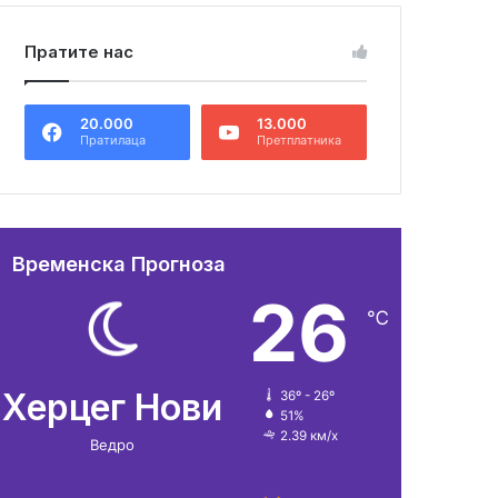
Пратите нас
20.000
13.000
Пратилаца
Претплатника
Временска Прогноза
26
℃
Херцег Нови
36º - 26º
51%
2.39 км/х
Ведро