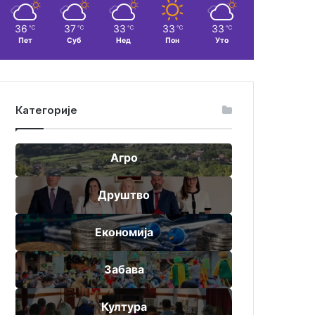
36
37
33
33
33
℃
℃
℃
℃
℃
Пет
Суб
Нед
Пон
Уто
Категорије
Агро
Друштво
Економија
Забава
Култура