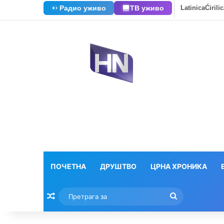
Радио уживо
ТВ уживо
Latinica
Ćirili
ПОЧЕТНА
ДРУШТВО
ЦРНА ХРОНИКА
Насумични текстови
Претрага
за