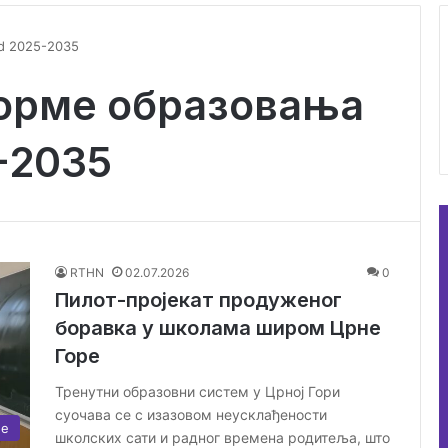
iod 2025-2035
форме образовања
-2035
RTHN
02.07.2026
0
Пилот-пројекат продуженог
боравка у школама широм Црне
Горе
Тренутни образовни систем у Црној Гори
суочава се с изазовом неусклађености
ње
школских сати и радног времена родитеља, што