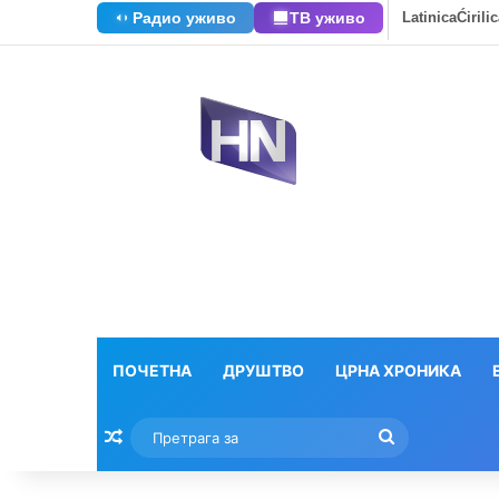
Радио уживо
ТВ уживо
Latinica
Ćirili
ПОЧЕТНА
ДРУШТВО
ЦРНА ХРОНИКА
Насумични текстови
Претрага
за