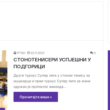
РТХН
22.11.2021
0
СТОНОТЕНИСЕРИ УСПЈЕШНИ У
ПОДГОРИЦИ
Други турнус Супер лиге у стоном тенису за
мушкарце и први турнус Супер лиге за жене
одржан је протеклог викенда…
Прочитајте више »