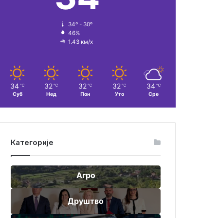
34º - 30º
46%
1.43 км/х
34
32
32
32
34
℃
℃
℃
℃
℃
Суб
Нед
Пон
Уто
Сре
Категорије
Агро
Друштво