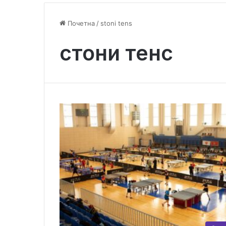
Почетна
/
stoni tens
стони тенс