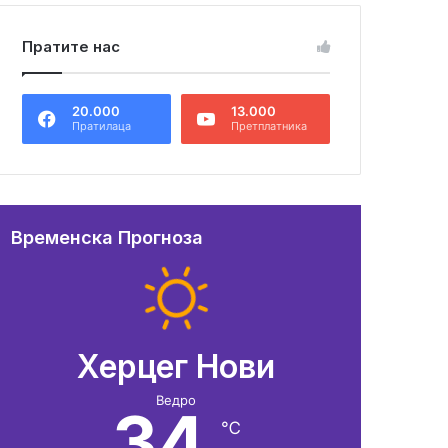
Пратите нас
20.000
13.000
Пратилаца
Претплатника
Временска Прогноза
Херцег Нови
Ведро
34
℃