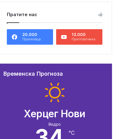
Пратите нас
20.000
13.000
Пратилаца
Претплатника
Временска Прогноза
Херцег Нови
Ведро
34
℃