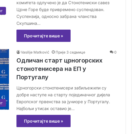
комитета одлучено је да Стонотениски савез
Црне Горе буде привремено суспендован.
рт
Суспензија, односно забрана чланства
Скупшина…
Прочитајте више »
Vasilije Matković
Прије 3 седмице
0
Одличан старт црногорских
стонотенисера на ЕП у
Португалу
Црногорски стонотенисери забиљежили су
добре наступе на старту појединачног дијела
Европског првенства за јуниоре у Португалу.
рт
Најбољи утисак оставио је…
Прочитајте више »