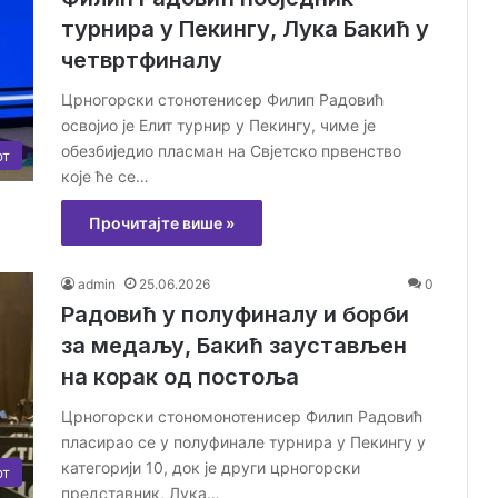
турнира у Пекингу, Лука Бакић у
четвртфиналу
Црногорски стонотенисер Филип Радовић
освојио је Елит турнир у Пекингу, чиме је
обезбиједио пласман на Свјетско првенство
рт
које ће се…
Прочитајте више »
admin
25.06.2026
0
Радовић у полуфиналу и борби
за медаљу, Бакић заустављен
на корак од постоља
Црногорски стономонотенисер Филип Радовић
пласирао се у полуфинале турнира у Пекингу у
категорији 10, док је други црногорски
рт
представник, Лука…