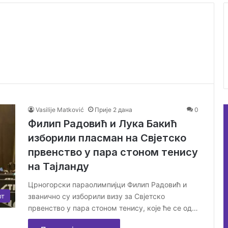
Vasilije Matković
Прије 2 дана
0
Филип Радовић и Лука Бакић
изборили пласман на Свјетско
првенство у пара стоном тенису
на Тајланду
Црногорски параолимпијци Филип Радовић и
званично су изборили визу за Свјетско
рт
првенство у пара стоном тенису, које ће се од…