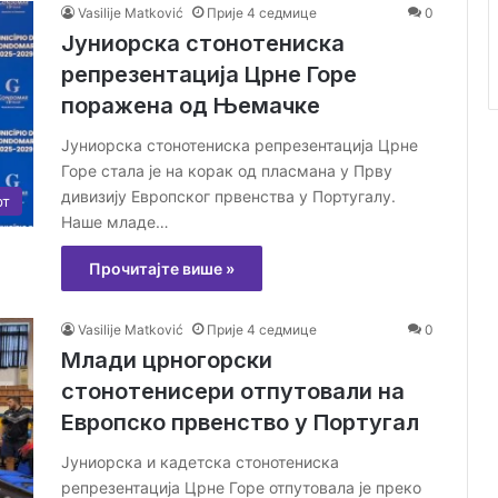
Vasilije Matković
Прије 4 седмице
0
Јуниорска стонотениска
репрезентација Црне Горе
поражена од Њемачке
Јуниорска стонотениска репрезентација Црне
Горе стала је на корак од пласмана у Прву
дивизију Европског првенства у Португалу.
рт
Наше младе…
Прочитајте више »
Vasilije Matković
Прије 4 седмице
0
Млади црногорски
стонотенисери отпутовали на
Европско првенство у Португал
Јуниорска и кадетска стонотениска
репрезентација Црне Горе отпутовала је преко