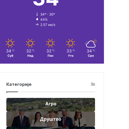
34º - 30º
44%
2.57 км/х
34
32
32
33
34
℃
℃
℃
℃
℃
Суб
Нед
Пон
Уто
Сре
Категорије
Агро
Друштво