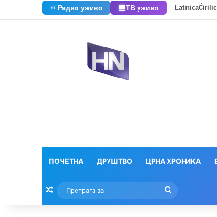
Радио уживо
ТВ уживо
Latinica
Ćirili
ПОЧЕТНА
ДРУШТВО
ЦРНА ХРОНИКА
Насумични текстови
Претрага
за