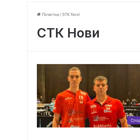
Почетна
/
STK Novi
СТК Нови
Спо