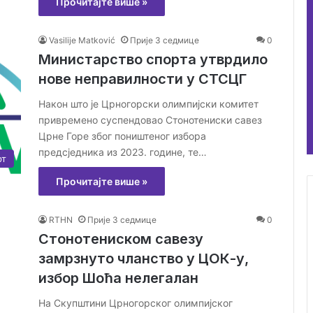
Прочитајте више »
Vasilije Matković
Прије 3 седмице
0
Министарство спорта утврдило
нове неправилности у СТСЦГ
Након што је Црногорски олимпијски комитет
привремено суспендовао Стонотениски савез
Црне Горе због поништеног избора
предсједника из 2023. године, те…
рт
Прочитајте више »
RTHN
Прије 3 седмице
0
Стонотениском савезу
замрзнуто чланство у ЦОК-у,
избор Шоћа нелегалан
На Скупштини Црногорског олимпијског