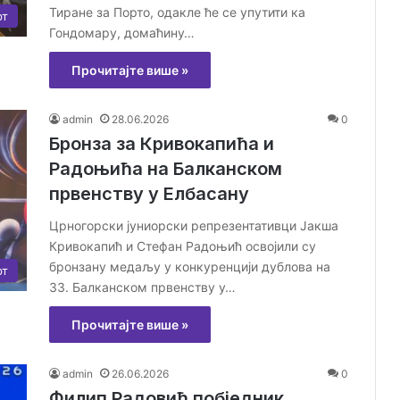
Тиране за Порто, одакле ће се упутити ка
рт
Гондомару, домаћину…
Прочитајте више »
admin
28.06.2026
0
Бронза за Кривокапића и
Радоњића на Балканском
првенству у Елбасану
Црногорски јуниорски репрезентативци Јакша
Кривокапић и Стефан Радоњић освојили су
бронзану медаљу у конкуренцији дублова на
рт
33. Балканском првенству у…
Прочитајте више »
admin
26.06.2026
0
Филип Радовић побједник