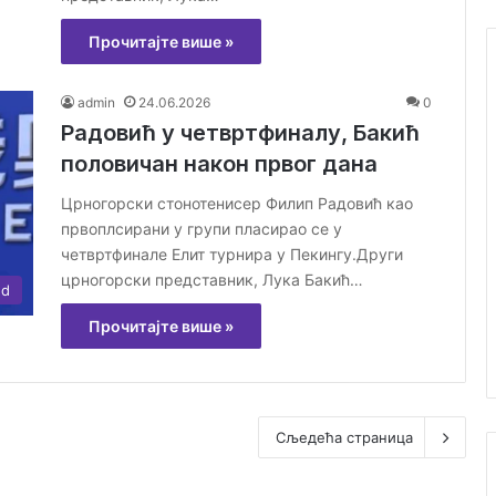
Прочитајте више »
admin
24.06.2026
0
Радовић у четвртфиналу, Бакић
половичан након првог дана
Црногорски стонотенисер Филип Радовић као
првоплсирани у групи пласирао се у
четвртфинале Елит турнира у Пекингу.Други
црногорски представник, Лука Бакић…
ed
Прочитајте више »
Сљедећа страница